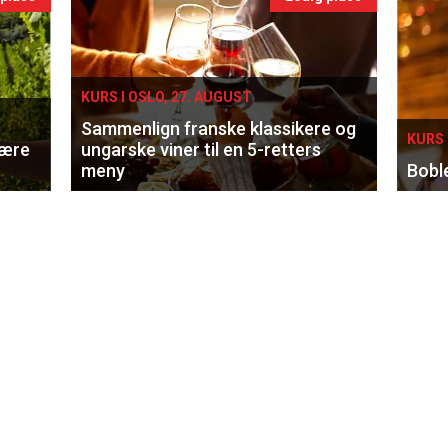
KURS I OSLO, 27. AUGUST
Sammenlign franske klassikere og
KURS 
lære
ungarske viner til en 5-retters
meny
Bobl