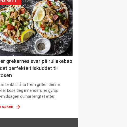
siden
NS RETT
urat
er grekernes svar på rullekebab
det perfekte tilskuddet til
kosen
r tenkt til å ta frem grillen denne
ller kose deg innendørs ,er gyros
-middagen du har lengtet etter.
e saken