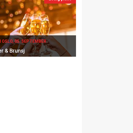
I OSLO, 05. SEPTEMBER
er & Brunsj