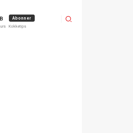
Menu
B
Abonner
kurs
Kokketips
profile
egistrer deg