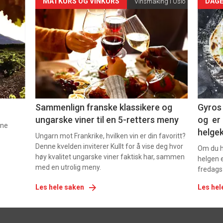
Forsiden
For
MATKURS OG VINKURS
DAGE
Vinsmaking i Oslo
akkurat
akk
nå
nå
-
-
5
6
Sammenlign franske klassikere og
Gyros 
ungarske viner til en 5-retters meny
og er 
nne
helge
Ungarn mot Frankrike, hvilken vin er din favoritt?
Denne kvelden inviterer Kullt for å vise deg hvor
Om du ha
høy kvalitet ungarske viner faktisk har, sammen
helgen e
med en utrolig meny.
fredags
Les hele saken
Les hel