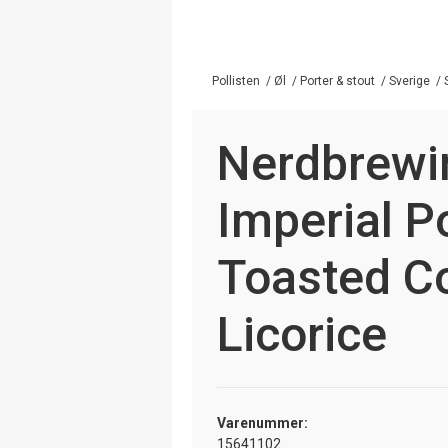
Pollisten
/
Øl
/
Porter & stout
/
Sverige
/
Nerdbrewi
Imperial P
Toasted C
Licorice
Varenummer:
15641102