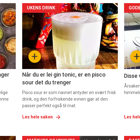
Forsiden
For
UKENS DRINK
GODB
akkurat
akk
nå
nå
-
-
+
+
2
3
ager
Når du er lei gin tonic, er en pisco
Disse 
sour det du trenger
Årsaken 
elige
Pisco sour er som navnet antyder en svært frisk
himmel
denne
drink, og den forfriskende evnen gjør at den
passer perfekt også til mat.
Les hele saken
Les hel