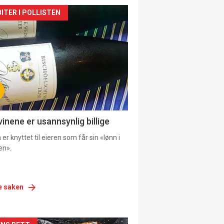
siden
ITER I POLLISTEN
urat
vinene er usannsynlig billige
er knyttet til eieren som får sin «lønn i
en».
e saken