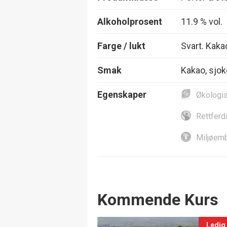
Alkoholprosent
11.9 % vol.
Farge / lukt
Svart. Kakao
Smak
Kakao, sjoko
Egenskaper
Økologi
Rettferd
Miljøemb
Events
Kommende Kurs
Ledig