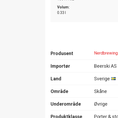
Volum:
0.33 l
Produsent
Nerdbrewing
Importør
Beerski AS
Land
Sverige
Område
Skåne
Underområde
Øvrige
Produktklasse
Porter & st