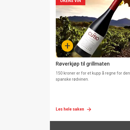
Forsiden
UKENS VIN
akkurat
nå
-
+
4
Røverkjøp til grillmaten
150 kroner er for et kupp å regne for de
spanske rødvinen.
Les hele saken
Footer