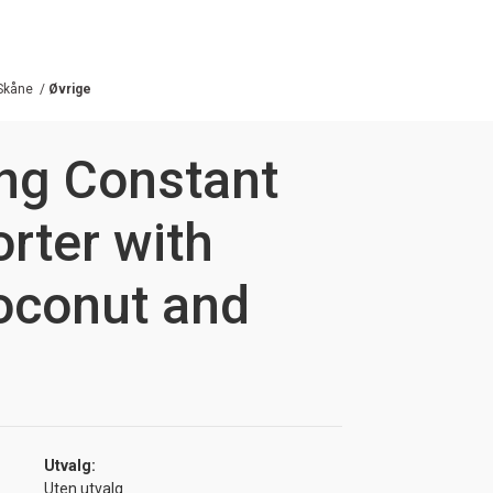
Skåne
/
Øvrige
ng Constant
orter with
oconut and
Utvalg:
Uten utvalg