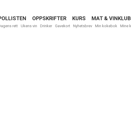
POLLISTEN
OPPSKRIFTER
KURS
MAT & VINKLUB
Menu
Dagens rett
Ukens vin
Drinker
Gavekort
Nyhetsbrev
Min kokebok
Mine 
R