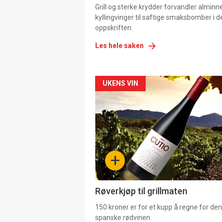
Grill og sterke krydder forvandler alminn
kyllingvinger til saftige smaksbomber i 
oppskriften.
Les hele saken
Forsiden
UKENS VIN
akkurat
nå
-
+
4
Røverkjøp til grillmaten
150 kroner er for et kupp å regne for de
spanske rødvinen.