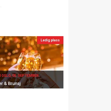
Ledig plass
I OSLO, 05. SEPTEMBER
er & Brunsj