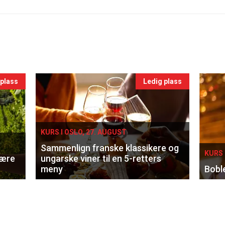
 plass
Ledig plass
KURS I OSLO, 27. AUGUST
Sammenlign franske klassikere og
KURS 
lære
ungarske viner til en 5-retters
meny
Bobl