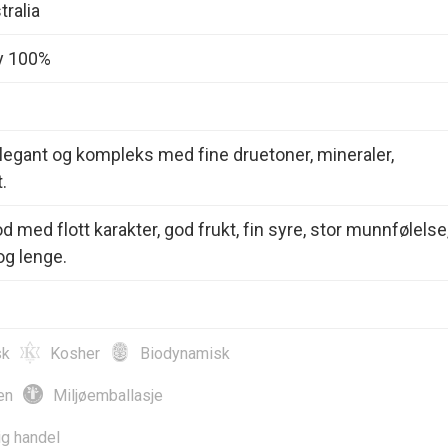
tralia
y 100%
legant og kompleks med fine druetoner, mineraler,
.
d med flott karakter, god frukt, fin syre, stor munnfølelse
og lenge.
sk
Kosher
Biodynamisk
en
Miljøemballasje
ig handel