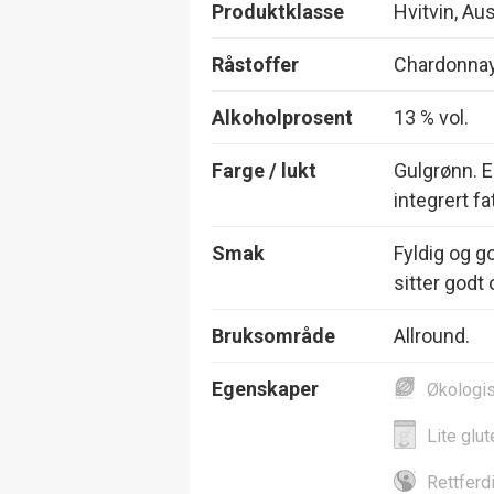
Produktklasse
Hvitvin, Aus
Råstoffer
Chardonna
Alkoholprosent
13 % vol.
Farge / lukt
Gulgrønn. E
integrert fat
Smak
Fyldig og go
sitter godt 
Bruksområde
Allround.
Egenskaper
Økologi
Lite glut
Rettferd