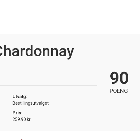
Chardonnay
90
POENG
Utvalg:
Bestillingsutvalget
Pris:
259.90 kr