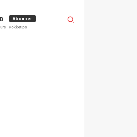
Menu
B
Abonner
kurs
Kokketips
profile
egistrer deg