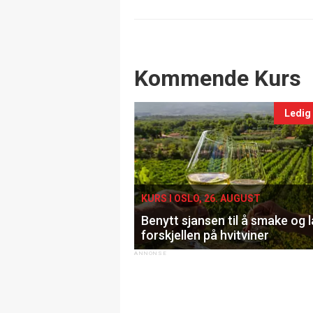
Events
Kommende Kurs
Ledig
KURS I OSLO, 26. AUGUST
Benytt sjansen til å smake og 
forskjellen på hvitviner