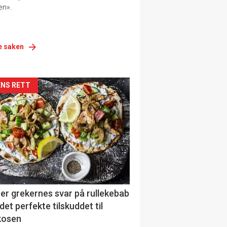
en».
e saken
siden
NS RETT
urat
er grekernes svar på rullekebab
det perfekte tilskuddet til
kosen