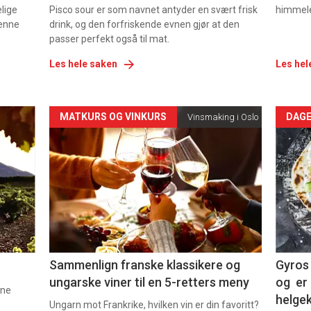
elige
Pisco sour er som navnet antyder en svært frisk
himmel
denne
drink, og den forfriskende evnen gjør at den
passer perfekt også til mat.
Les hele saken
Les hel
Forsiden
For
MATKURS OG VINKURS
DAGE
Vinsmaking i Oslo
akkurat
akk
nå
nå
-
-
5
6
Sammenlign franske klassikere og
Gyros 
ungarske viner til en 5-retters meny
og er 
nne
helge
Ungarn mot Frankrike, hvilken vin er din favoritt?