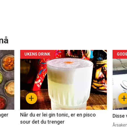
nå
Forsiden
For
UKENS DRINK
GODB
akkurat
akk
nå
nå
-
-
+
+
2
3
ager
Når du er lei gin tonic, er en pisco
Disse 
sour det du trenger
Årsaken 