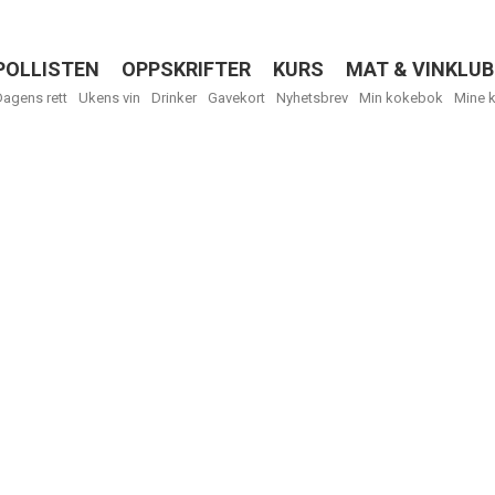
POLLISTEN
OPPSKRIFTER
KURS
MAT & VINKLUB
Menu
Dagens rett
Ukens vin
Drinker
Gavekort
Nyhetsbrev
Min kokebok
Mine 
R