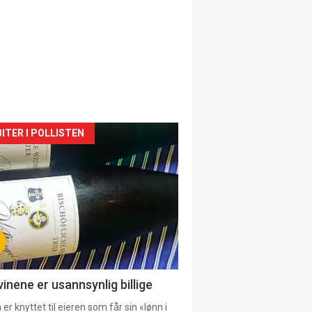
siden
ITER I POLLISTEN
urat
vinene er usannsynlig billige
er knyttet til eieren som får sin «lønn i