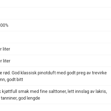
 100%
 liter
 liter
e rød. God klassisk pinotduft med godt preg av trevirke
n, godt bitt
kjøttfull smak med fine salttoner, lett innslag av lakris,
tanniner, god lengde