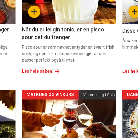
-
-
+
+
2
3
ager
Når du er lei gin tonic, er en pisco
Disse 
sour det du trenger
Årsaken 
elige
Pisco sour er som navnet antyder en svært frisk
himmel
denne
drink, og den forfriskende evnen gjør at den
passer perfekt også til mat.
Les hele saken
Les hel
Forsiden
For
MATKURS OG VINKURS
DAGE
Vinsmaking i Oslo
akkurat
akk
nå
nå
-
-