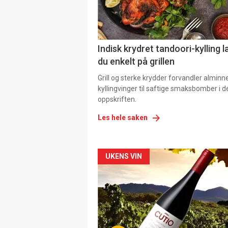
Indisk krydret tandoori-kylling l
du enkelt på grillen
Grill og sterke krydder forvandler alminn
kyllingvinger til saftige smaksbomber i 
oppskriften.
Les hele saken
Forsiden
UKENS VIN
akkurat
nå
-