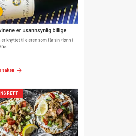
vinene er usannsynlig billige
er knyttet til eieren som får sin «lønn i
en».
e saken
siden
NS RETT
urat