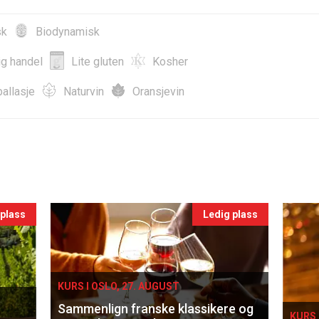
sk
Biodynamisk
ig handel
Lite gluten
Kosher
allasje
Naturvin
Oransjevin
 plass
Ledig plass
KURS I OSLO, 27. AUGUST
Sammenlign franske klassikere og
KURS 