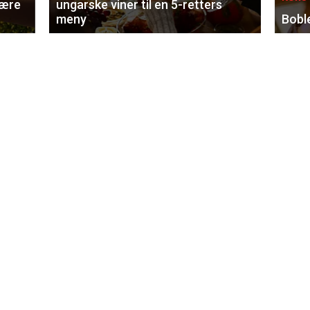
lære
ungarske viner til en 5-retters
meny
Bobl