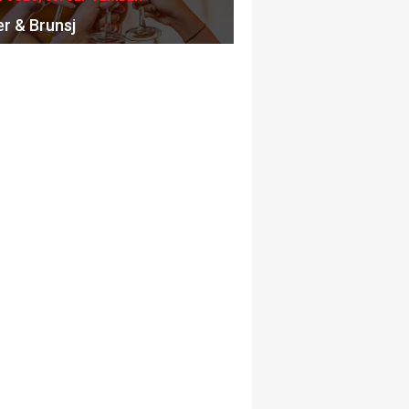
er & Brunsj