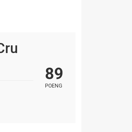
Cru
89
POENG