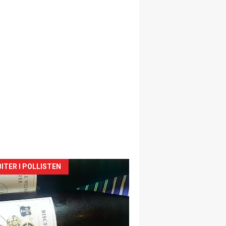
siden
ITER I POLLISTEN
urat