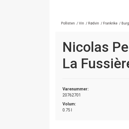
Pollisten
/
Vin
/
Rødvin
/
Frankrike
/
Bur
Nicolas Pe
La Fussièr
Varenummer:
20762701
Volum:
0.75 l