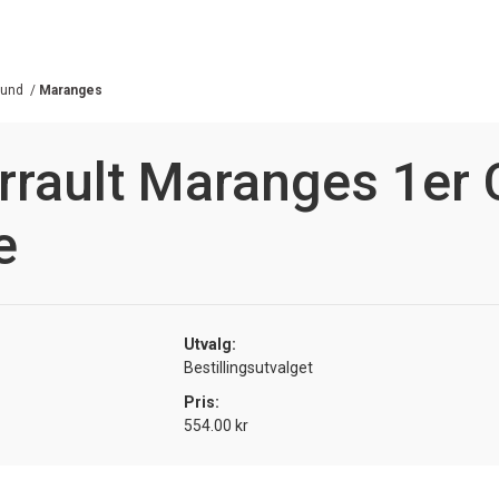
gund
/
Maranges
rrault Maranges 1er 
e
Utvalg:
Bestillingsutvalget
Pris:
554.00 kr