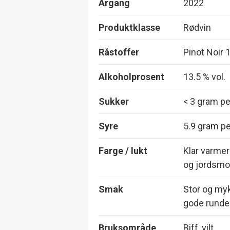
Årgang
2022
Produktklasse
Rødvin
Råstoffer
Pinot Noir
Alkoholprosent
13.5 % vol.
Sukker
< 3 gram per
Syre
5.9 gram per
Farge / lukt
Klar varmer
og jordsmon
Smak
Stor og myk 
gode runde 
Bruksområde
Biff, vilt