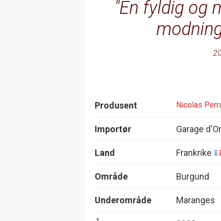
En fyldig og
modning i
20
Produsent
Nicolas Perra
Importør
Garage d'O
Land
Frankrike
Område
Burgund
Underområde
Maranges