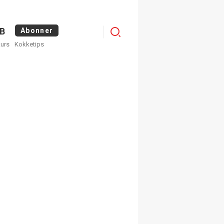
Menu
B
Abonner
kurs
Kokketips
profile
egistrer deg