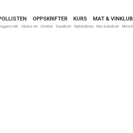
POLLISTEN
OPPSKRIFTER
KURS
MAT & VINKLUB
Menu
Dagens rett
Ukens vin
Drinker
Gavekort
Nyhetsbrev
Min kokebok
Mine 
R