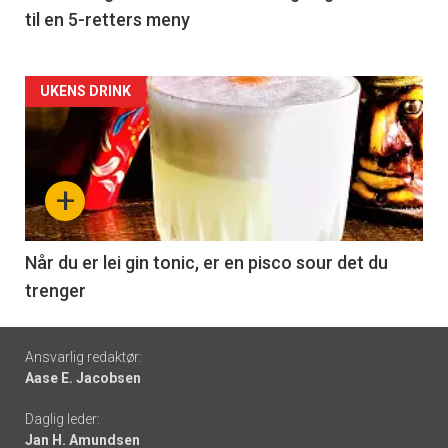
til en 5-retters meny
Forsiden
UKENS DRINK
akkurat
nå
+
-
6
Når du er lei gin tonic, er en pisco sour det du
trenger
Footer
Ansvarlig redaktør:
Aase E. Jacobsen
-
Daglig leder:
links
Jan H. Amundsen