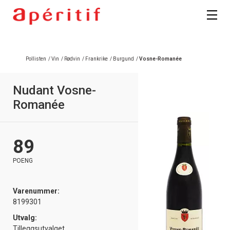
Pollisten
/
Vin
/
Rødvin
/
Frankrike
/
Burgund
/
Vosne-Romanée
Nudant Vosne-
Romanée
89
POENG
Varenummer:
8199301
Utvalg:
Tilleggsutvalget