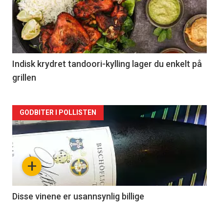
akkurat
nå
-
2
Indisk krydret tandoori-kylling lager du enkelt på
grillen
Forsiden
GODBITER I POLLISTEN
akkurat
nå
+
-
3
Disse vinene er usannsynlig billige