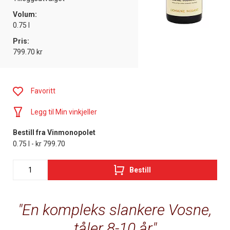
Volum:
0.75 l
Pris:
799.70 kr
Favoritt
Legg til Min vinkjeller
Bestill fra Vinmonopolet
0.75 l - kr 799.70
Bestill
En kompleks slankere Vosne,
tåler 8-10 år