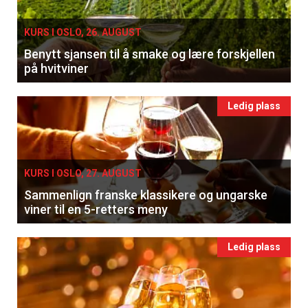
KURS I OSLO, 26. AUGUST
Benytt sjansen til å smake og lære forskjellen
på hvitviner
Ledig plass
KURS I OSLO, 27. AUGUST
Sammenlign franske klassikere og ungarske
viner til en 5-retters meny
Ledig plass