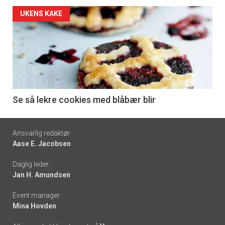
Forsiden
UKENS KAKE
akkurat
nå
-
6
Se så lekre cookies med blåbær blir
Footer
Ansvarlig redaktør:
Aase E. Jacobsen
-
Daglig leder:
links
Jan H. Amundsen
Event manager:
Mina Hovden