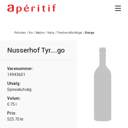
Pollisten
/
Vin
/
Rødvin
/
Italia
/
Trentino-Alto Adige
/
Øvrige
Nusserhof Tyr….go
Varenummer:
14943601
Utvalg:
Spesialutvalg
Volum:
0.75 l
Pris:
525.70 kr