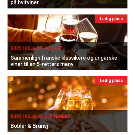
på hvitviner
Ledig plass
KURS I OSLO, 27. AUGUST
Sammenlign franske klassikere og ungarske
viner til en 5-retters meny
Ledig plass
KURS I OSLO, 05. SEPTEMBER
Bobler & Brunsj