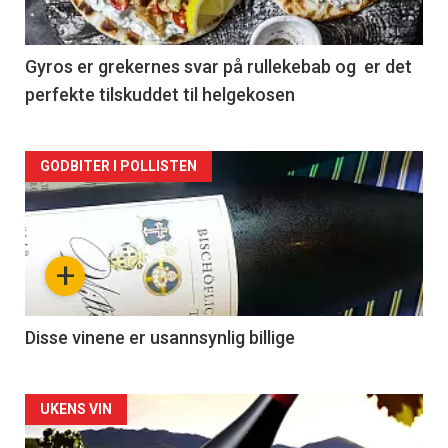
-
2
Gyros er grekernes svar på rullekebab og er det
perfekte tilskuddet til helgekosen
Forsiden
GODBITER I POLLISTEN
akkurat
nå
+
-
3
Disse vinene er usannsynlig billige
Forsiden
UKENS VIN