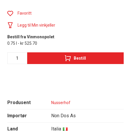
Favoritt
Legg til Min vinkjeller
Bestill fra Vinmonopolet
0.75 l - kr 525.70
Bestill
Produsent
Nusserhof
Importør
Non Dos As
Land
Italia