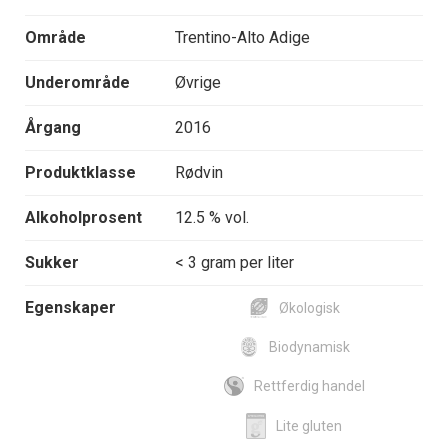
Område
Trentino-Alto Adige
Underområde
Øvrige
Årgang
2016
Produktklasse
Rødvin
Alkoholprosent
12.5 % vol.
Sukker
< 3 gram per liter
Egenskaper
Økologisk
Biodynamisk
Rettferdig handel
Lite gluten