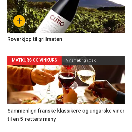
akkurat
nå
+
-
4
Røverkjøp til grillmaten
Forsiden
MATKURS OG VINKURS
Vinsmaking i Oslo
akkurat
nå
-
5
Sammenlign franske klassikere og ungarske viner
til en 5-retters meny