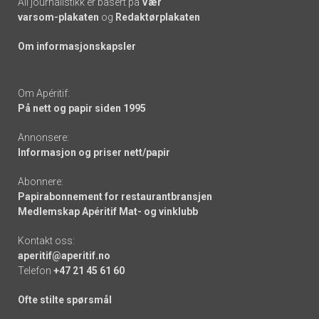
All journalistikk er basert på
Vær
varsom-plakaten
og
Redaktørplakaten
Om informasjonskapsler
Om Apéritif:
På nett og papir siden 1995
Annonsere:
Informasjon og priser nett/papir
Abonnere:
Papirabonnement for restaurantbransjen
Medlemskap Apéritif Mat- og vinklubb
Kontakt oss:
aperitif@aperitif.no
Telefon
+47 21 45 61 60
Ofte stilte spørsmål