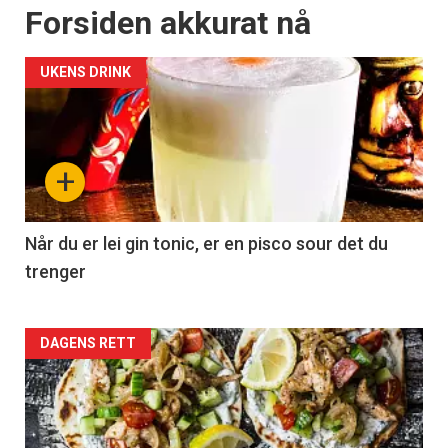
Forsiden akkurat nå
UKENS DRINK
+
Når du er lei gin tonic, er en pisco sour det du
trenger
Forsiden
DAGENS RETT
akkurat
nå