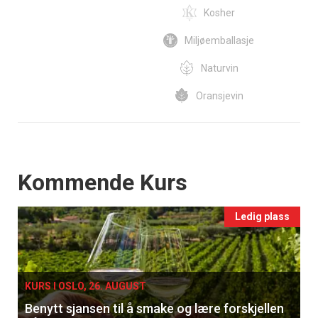
Kosher
Miljøemballasje
Naturvin
Oransjevin
Events
Kommende Kurs
Ledig plass
KURS I OSLO, 26. AUGUST
Benytt sjansen til å smake og lære forskjellen