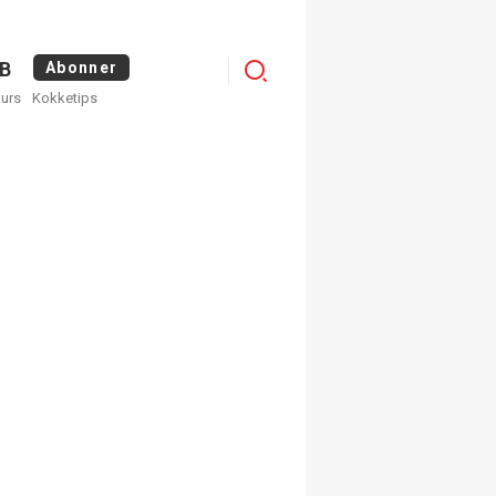
Menu
B
Abonner
kurs
Kokketips
profile
egistrer deg