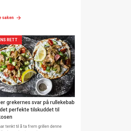
e saken
siden
NS RETT
urat
er grekernes svar på rullekebab
det perfekte tilskuddet til
kosen
r tenkt til å ta frem grillen denne