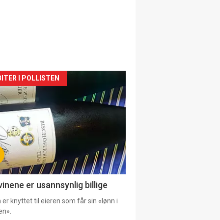
siden
ITER I POLLISTEN
urat
vinene er usannsynlig billige
er knyttet til eieren som får sin «lønn i
en».