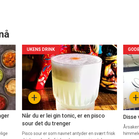
nå
Forsiden
For
UKENS DRINK
GODB
akkurat
akk
nå
nå
-
-
+
+
2
3
ager
Når du er lei gin tonic, er en pisco
Disse 
sour det du trenger
Årsaken 
elige
Pisco sour er som navnet antyder en svært frisk
himmel