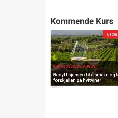
Events
Kommende Kurs
Ledig
KURS I OSLO, 26. AUGUST
Benytt sjansen til å smake og 
forskjellen på hvitviner