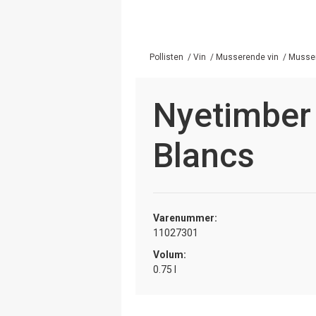
Pollisten
/
Vin
/
Musserende vin
/
Musser
Nyetimber
Blancs
Varenummer:
11027301
Volum:
0.75 l