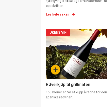
kyllingvinger til saftige smaksbomber i 
oppskriften.
Les hele saken
Forsiden
UKENS VIN
akkurat
nå
-
+
4
Røverkjøp til grillmaten
150 kroner er for et kupp å regne for de
spanske rødvinen.