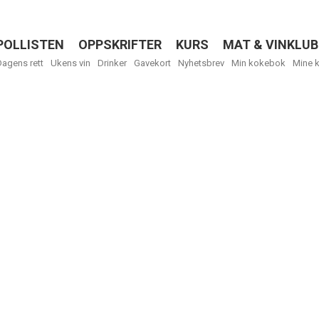
POLLISTEN
OPPSKRIFTER
KURS
MAT & VINKLUB
Menu
Dagens rett
Ukens vin
Drinker
Gavekort
Nyhetsbrev
Min kokebok
Mine 
R