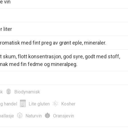
e vin
 liter
romatisk med fint preg av grønt eple, mineraler.
tt skum, flott konsentrasjon, god syre, godt med stoff,
smak med fin fedme og mineralpeg.
sk
Biodynamisk
ig handel
Lite gluten
Kosher
allasje
Naturvin
Oransjevin