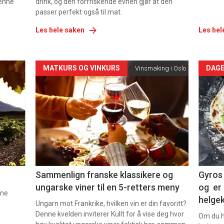
denne
drink, og den forfriskende evnen gjør at den
passer perfekt også til mat.
Les hele saken
Les hel
Forsiden
For
MATKURS OG VINKURS
DAGE
Vinsmaking i Oslo
akkurat
akk
nå
nå
-
-
5
6
Sammenlign franske klassikere og
Gyros 
ungarske viner til en 5-retters meny
og er 
nne
helge
Ungarn mot Frankrike, hvilken vin er din favoritt?
Denne kvelden inviterer Kullt for å vise deg hvor
Om du ha