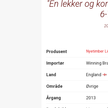
En lekker og k
6-
20
Produsent
Nyetimber L
Importør
Winning Br
Land
England
Område
Øvrige
Årgang
2013