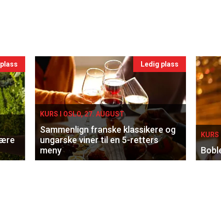
 plass
Ledig plass
KURS I OSLO, 27. AUGUST
Sammenlign franske klassikere og
KURS 
lære
ungarske viner til en 5-retters
meny
Bobl