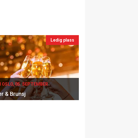
Ledig plass
I OSLO, 05. SEPTEMBER
er & Brunsj