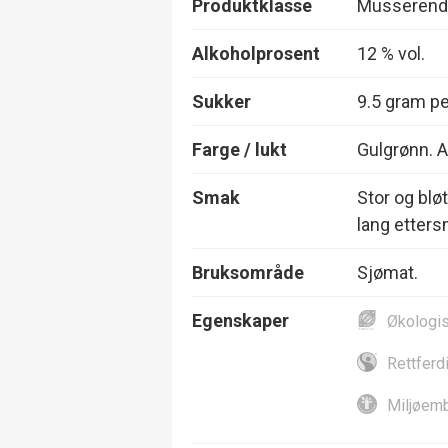
Produktklasse
Musserend
Alkoholprosent
12 % vol.
Sukker
9.5 gram per
Farge / lukt
Gulgrønn. A
Smak
Stor og blø
lang etter
Bruksområde
Sjømat.
Egenskaper
Økologi
Rettferd
Miljøemb