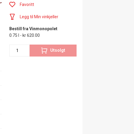
r
Favoritt
Legg til Min vinkjeller
Bestill fra Vinmonopolet
0.75 l - kr 620.00
Utsolgt