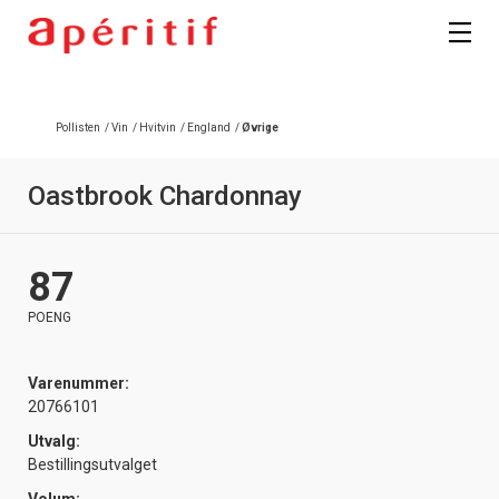
Registrer deg
Pollisten
/
Vin
/
Hvitvin
/
England
/
Øvrige
Oastbrook Chardonnay
87
POENG
Varenummer:
20766101
Utvalg:
Bestillingsutvalget