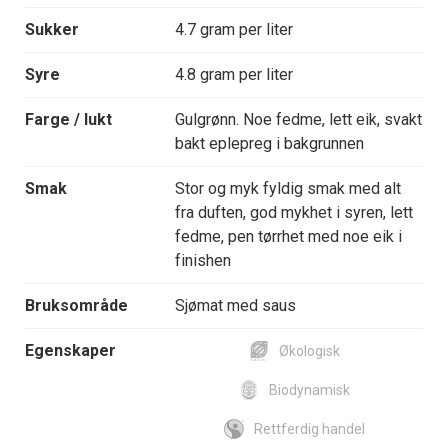
Sukker
4.7 gram per liter
Syre
4.8 gram per liter
Farge / lukt
Gulgrønn. Noe fedme, lett eik, svakt
bakt eplepreg i bakgrunnen
Smak
Stor og myk fyldig smak med alt
fra duften, god mykhet i syren, lett
fedme, pen tørrhet med noe eik i
finishen
Bruksområde
Sjømat med saus
Egenskaper
Økologisk
Biodynamisk
Rettferdig handel