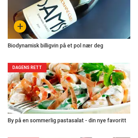
akkurat
nå
+
-
4
Biodynamisk billigvin på et pol nær deg
Forsiden
DAGENS RETT
akkurat
nå
-
5
By på en sommerlig pastasalat - din nye favoritt