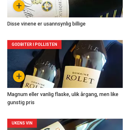
+
-
2
Disse vinene er usannsynlig billige
Forsiden
GODBITER I POLLISTEN
akkurat
nå
+
-
3
Magnum eller vanlig flaske, ulik årgang, men like
gunstig pris
Forsiden
UKENS VIN