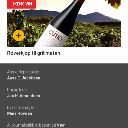
Forsiden
UKENS VIN
akkurat
nå
+
-
6
Røverkjøp til grillmaten
Footer
Ansvarlig redaktør:
Aase E. Jacobsen
-
Daglig leder:
links
Jan H. Amundsen
Event manager:
Mina Hovden
All journalistikk er basert på
Vær