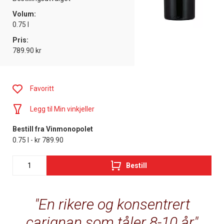
Volum:
0.75 l
Pris:
789.90 kr
Favoritt
Legg til Min vinkjeller
Bestill fra Vinmonopolet
0.75 l - kr 789.90
Bestill
En rikere og konsentrert
carignan som tåler 8-10 år