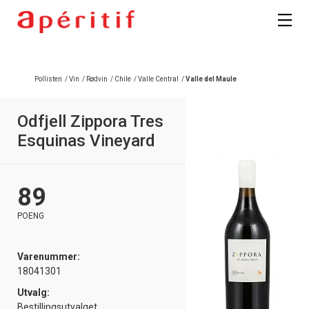
Registrer deg
Pollisten
/
Vin
/
Rødvin
/
Chile
/
Valle Central
/
Valle del Maule
Odfjell Zippora Tres
Esquinas Vineyard
89
POENG
Varenummer:
18041301
Utvalg:
Bestillingsutvalget