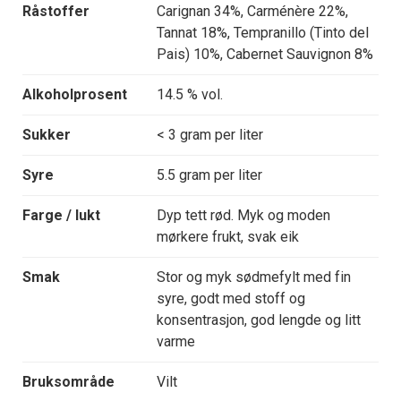
Råstoffer
Carignan 34%, Carménère 22%,
Tannat 18%, Tempranillo (Tinto del
Pais) 10%, Cabernet Sauvignon 8%
Alkoholprosent
14.5 % vol.
Sukker
< 3 gram per liter
Syre
5.5 gram per liter
Farge / lukt
Dyp tett rød. Myk og moden
mørkere frukt, svak eik
Smak
Stor og myk sødmefylt med fin
syre, godt med stoff og
konsentrasjon, god lengde og litt
varme
Bruksområde
Vilt