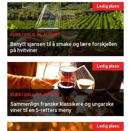
Ledig plass
KURS I OSLO, 26. AUGUST
Benytt sjansen til å smake og lære forskjellen
på hvitviner
Ledig plass
KURS I OSLO, 27. AUGUST
Sammenlign franske klassikere og ungarske
viner til en 5-retters meny
Ledig plass