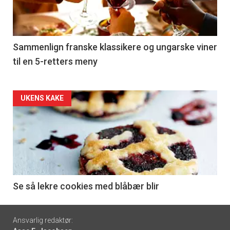
nå
-
5
Sammenlign franske klassikere og ungarske viner
til en 5-retters meny
Forsiden
UKENS KAKE
akkurat
nå
-
6
Se så lekre cookies med blåbær blir
Footer
Ansvarlig redaktør: