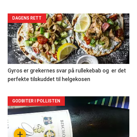
Forsiden
DAGENS RETT
akkurat
nå
-
2
Gyros er grekernes svar på rullekebab og er det
perfekte tilskuddet til helgekosen
Forsiden
GODBITER I POLLISTEN
akkurat
nå
+