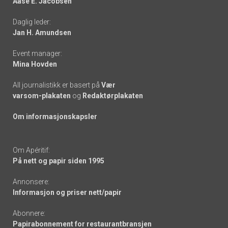
Aase E. Jacobsen
-
Daglig leder:
links
Jan H. Amundsen
Event manager:
Mina Hovden
All journalistikk er basert på
Vær
varsom-plakaten
og
Redaktørplakaten
Om informasjonskapsler
Om Apéritif:
På nett og papir siden 1995
Annonsere:
Informasjon og priser nett/papir
Abonnere:
Papirabonnement for restaurantbransjen