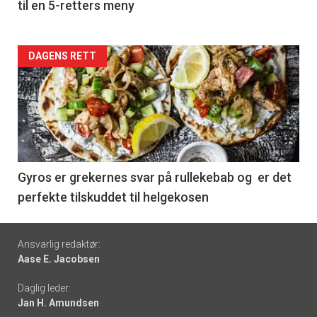
til en 5-retters meny
Forsiden
DAGENS RETT
akkurat
nå
-
6
Gyros er grekernes svar på rullekebab og er det
perfekte tilskuddet til helgekosen
Footer
Ansvarlig redaktør:
Aase E. Jacobsen
-
Daglig leder:
links
Jan H. Amundsen