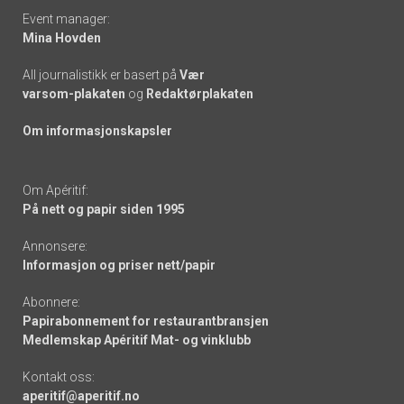
Event manager:
Mina Hovden
All journalistikk er basert på
Vær
varsom-plakaten
og
Redaktørplakaten
Om informasjonskapsler
Om Apéritif:
På nett og papir siden 1995
Annonsere:
Informasjon og priser nett/papir
Abonnere:
Papirabonnement for restaurantbransjen
Medlemskap Apéritif Mat- og vinklubb
Kontakt oss:
aperitif@aperitif.no