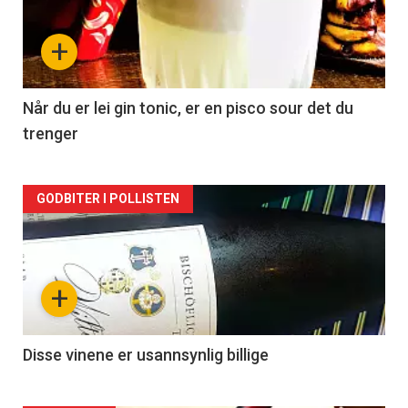
nå
+
-
2
Når du er lei gin tonic, er en pisco sour det du
trenger
Forsiden
GODBITER I POLLISTEN
akkurat
nå
+
-
3
Disse vinene er usannsynlig billige