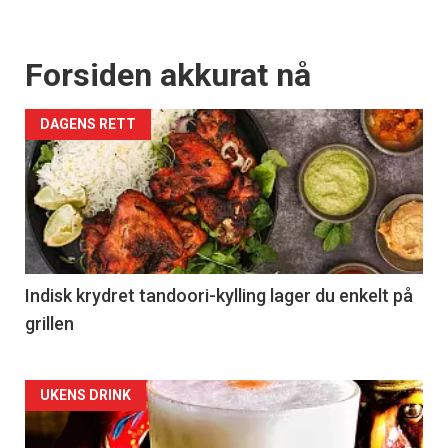
Forsiden akkurat nå
DAGENS RETT
Indisk krydret tandoori-kylling lager du enkelt på
grillen
Forsiden
UKENS DRINK
akkurat