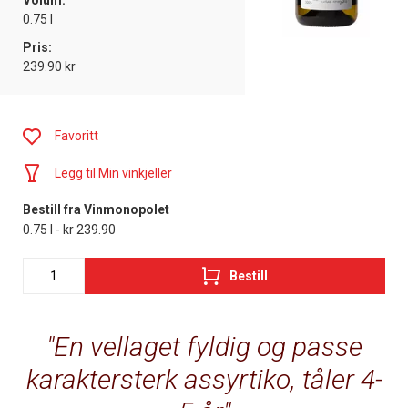
Volum:
0.75 l
Pris:
239.90 kr
Favoritt
Legg til Min vinkjeller
Bestill fra Vinmonopolet
0.75 l - kr 239.90
Bestill
En vellaget fyldig og passe
karaktersterk assyrtiko, tåler 4-