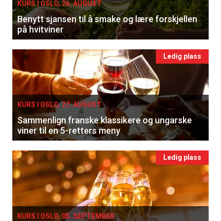
KURS I OSLO, 26. AUGUST
Benytt sjansen til å smake og lære forskjellen
på hvitviner
Ledig plass
KURS I OSLO, 27. AUGUST
Sammenlign franske klassikere og ungarske
viner til en 5-retters meny
Ledig plass
KURS I OSLO, 05. SEPTEMBER