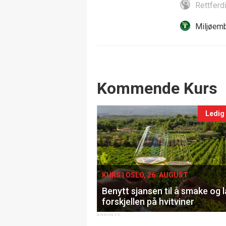
Rettferd
Miljøemb
Events
Kommende Kurs
Ledig
KURS I OSLO, 26. AUGUST
Benytt sjansen til å smake og 
forskjellen på hvitviner