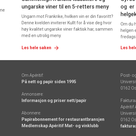
ungarske viner til en 5-retters meny
og er 
nne
helge
Ungarn mot Frankrike, hvilken vin er din favoritt?
Denne kvelden inviterer Kullt for å vise deg hvor
Om du ha
høy kvalitet ungarske viner faktisk har, sammen
helgen e
med en utrolig meny.
fredags
Les hele saken
Les hel
Om Apéritif:
Post- o
På nett og papir siden 1995
Universi
0162 Os
Annonsere:
Informasjon og priser nett/papir
Faktura
Apéritif
Abonnere:
Universi
Papirabonnement for restaurantbransjen
0162 Os
Medlemskap Apéritif Mat- og vinklubb
faktura