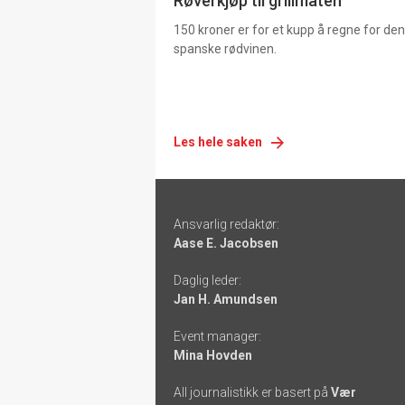
Røverkjøp til grillmaten
150 kroner er for et kupp å regne for de
spanske rødvinen.
Les hele saken
Footer
Ansvarlig redaktør:
-
Aase E. Jacobsen
links
Daglig leder:
Jan H. Amundsen
Event manager:
Mina Hovden
All journalistikk er basert på
Vær