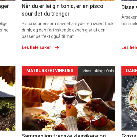
ager
Når du er lei gin tonic, er en pisco
Disse 
sour det du trenger
Årsaken 
elige
Pisco sour er som navnet antyder en svært frisk
himmel
denne
drink, og den forfriskende evnen gjør at den
passer perfekt også til mat.
Les hele saken
Les hel
Forsiden
For
MATKURS OG VINKURS
DAGE
Vinsmaking i Oslo
akkurat
akk
nå
nå
-
-
5
6
Sammenlign franske klassikere og
Gyros 