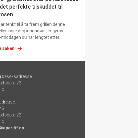
det perfekte tilskuddet til
kosen
r tenkt til å ta frem grillen denne
ller kose deg innendørs ,er gyros
-middagen du har lengtet etter.
e saken
g besøksadresse:
tetsgata 22
lo
adresse:
 AS
tetsgata 22
lo
@aperitif.no