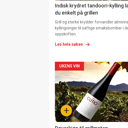
Indisk krydret tandoori-kylling l
du enkelt på grillen
Grill og sterke krydder forvandler alminn
kyllingvinger til saftige smaksbomber i 
oppskriften.
Les hele saken
Forsiden
UKENS VIN
akkurat
nå
-
+
4