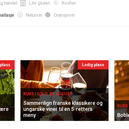
ig handel
Lite gluten
Kosher
allasje
Naturvin
Oransjevin
 plass
Ledig plass
KURS I OSLO, 27. AUGUST
Sammenlign franske klassikere og
KURS 
lære
ungarske viner til en 5-retters
meny
Bobl