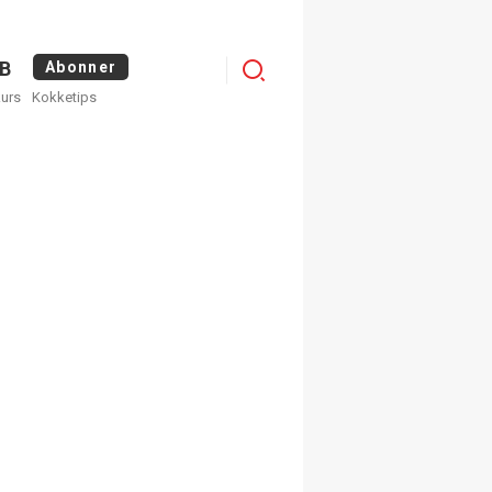
Menu
B
Abonner
kurs
Kokketips
profile
egistrer deg