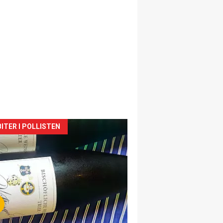
siden
ITER I POLLISTEN
urat