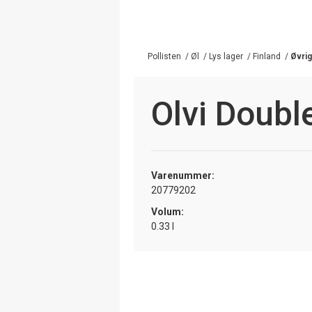
Pollisten
/
Øl
/
Lys lager
/
Finland
/
Øvri
Olvi Doubl
Varenummer:
20779202
Volum:
0.33 l