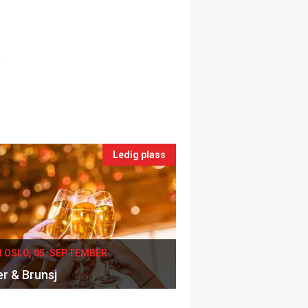
Ledig plass
I OSLO, 05. SEPTEMBER
er & Brunsj