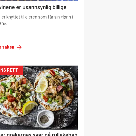
vinene er usannsynlig billige
er knyttet til eieren som får sin «lønn i
en».
e saken
siden
NS RETT
urat
er grekernes svar på rullekebab