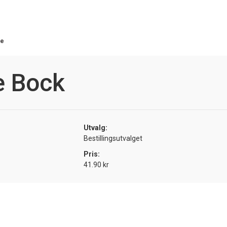
ge
e Bock
Utvalg:
Bestillingsutvalget
Pris:
41.90 kr