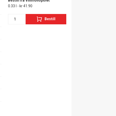
Bestill fra Vinmonopolet
0.33 l - kr 41.90
Bestill