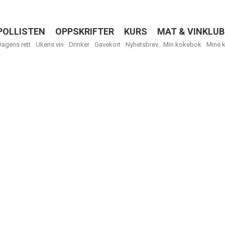
POLLISTEN
OPPSKRIFTER
KURS
MAT & VINKLUB
Menu
Dagens rett
Ukens vin
Drinker
Gavekort
Nyhetsbrev
Min kokebok
Mine 
R