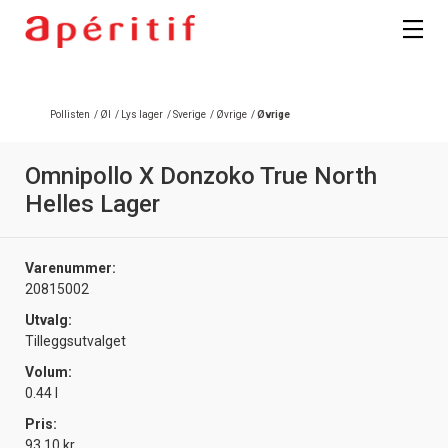
Pollisten
/
Øl
/
Lys lager
/
Sverige
/
Øvrige
/
Øvrige
Omnipollo X Donzoko True North
Helles Lager
Varenummer:
20815002
Utvalg:
Tilleggsutvalget
Volum:
0.44 l
Pris:
93.10 kr