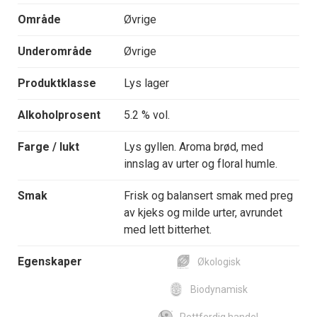
Område
Øvrige
Underområde
Øvrige
Produktklasse
Lys lager
Alkoholprosent
5.2 % vol.
Farge / lukt
Lys gyllen. Aroma brød, med
innslag av urter og floral humle.
Smak
Frisk og balansert smak med preg
av kjeks og milde urter, avrundet
med lett bitterhet.
Egenskaper
Økologisk
Biodynamisk