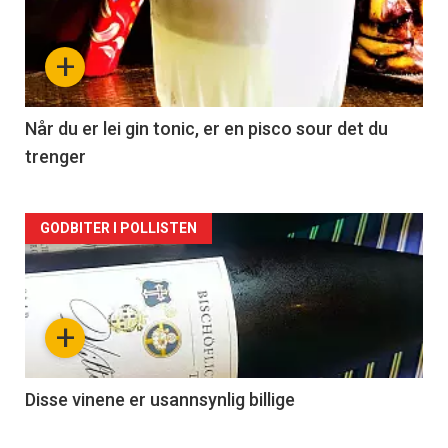
akkurat
nå
+
-
2
Når du er lei gin tonic, er en pisco sour det du
trenger
Forsiden
GODBITER I POLLISTEN
akkurat
nå
+
-
3
Disse vinene er usannsynlig billige