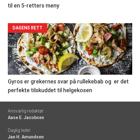
til en 5-retters meny
Forsiden
DAGENS RETT
akkurat
nå
-
6
Gyros er grekernes svar på rullekebab og er det
perfekte tilskuddet til helgekosen
Footer
Ansvarlig redaktør:
Aase E. Jacobsen
-
Daglig leder:
links
Jan H. Amundsen