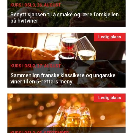
KURS I OSLO, 26. AUGUST
Benytt sjansen til å smake og lære forskjellen
på hvitviner
Ledig plass
KURS I OSLO, 27. AUGUST
Sammenlign franske klassikere og ungarske
viner til en 5-retters meny
Ledig plass
KURS I OSLO, 05. SEPTEMBER