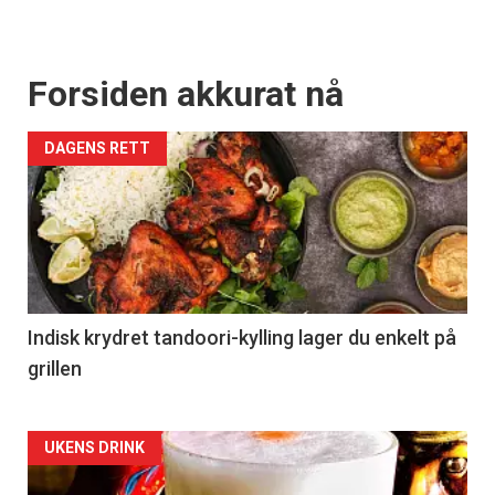
Forsiden akkurat nå
DAGENS RETT
Indisk krydret tandoori-kylling lager du enkelt på
grillen
Forsiden
UKENS DRINK