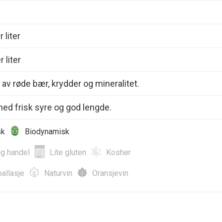
 liter
 liter
av røde bær, krydder og mineralitet.
ed frisk syre og god lengde.
sk
Biodynamisk
ig handel
Lite gluten
Kosher
allasje
Naturvin
Oransjevin