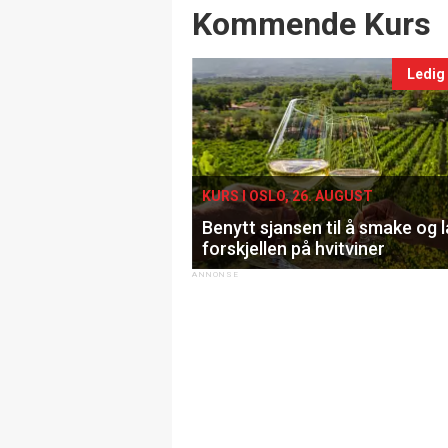
Events
Kommende Kurs
Ledig
KURS I OSLO, 26. AUGUST
Benytt sjansen til å smake og 
forskjellen på hvitviner