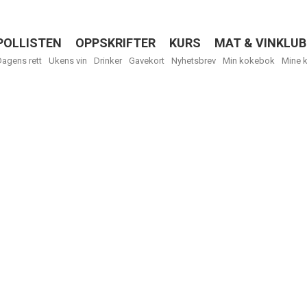
POLLISTEN
OPPSKRIFTER
KURS
MAT & VINKLUB
Menu
Dagens rett
Ukens vin
Drinker
Gavekort
Nyhetsbrev
Min kokebok
Mine 