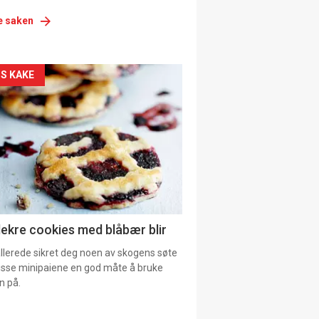
e saken
siden
S KAKE
urat
lekre cookies med blåbær blir
allerede sikret deg noen av skogens søte
 disse minipaiene en god måte å bruke
n på.