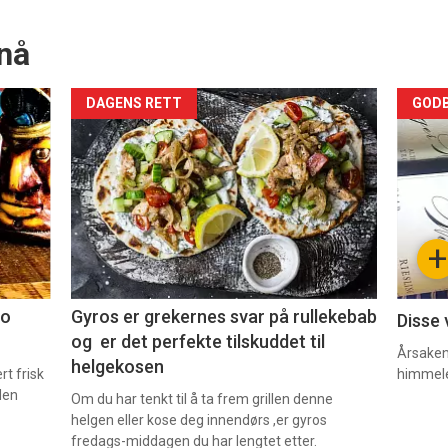
nå
Forsiden
For
DAGENS RETT
GODB
akkurat
akk
nå
nå
-
-
+
2
3
co
Gyros er grekernes svar på rullekebab
Disse 
og er det perfekte tilskuddet til
Årsaken 
helgekosen
t frisk
himmel
den
Om du har tenkt til å ta frem grillen denne
helgen eller kose deg innendørs ,er gyros
fredags-middagen du har lengtet etter.