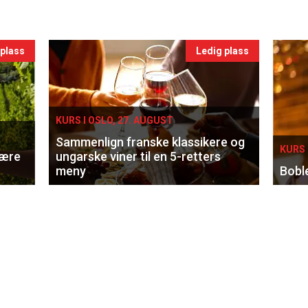
 plass
Ledig plass
KURS I OSLO, 27. AUGUST
Sammenlign franske klassikere og
KURS 
lære
ungarske viner til en 5-retters
meny
Bobl