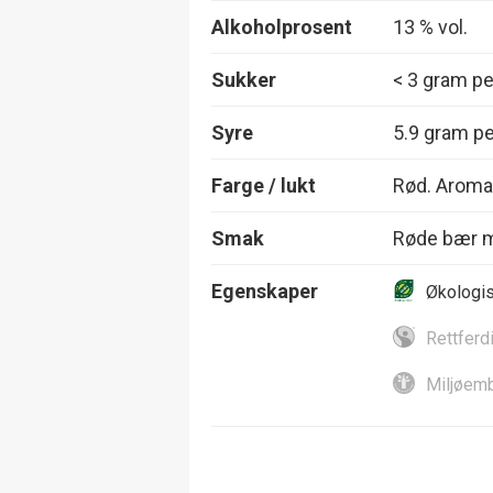
Alkoholprosent
13 % vol.
Sukker
< 3 gram per
Syre
5.9 gram per
Farge / lukt
Rød. Aroma 
Smak
Røde bær m
Egenskaper
Økologi
Rettferd
Miljøemb