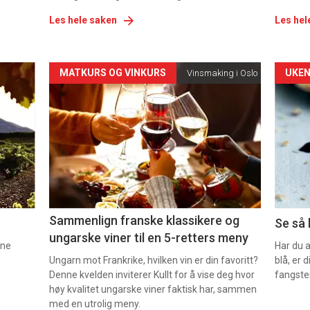
Les hele saken
Les hel
Forsiden
For
MATKURS OG VINKURS
UKEN
Vinsmaking i Oslo
akkurat
akk
nå
nå
-
-
5
6
Sammenlign franske klassikere og
Se så 
ungarske viner til en 5-retters meny
nne
Har du 
Ungarn mot Frankrike, hvilken vin er din favoritt?
blå, er
Denne kvelden inviterer Kullt for å vise deg hvor
fangste
høy kvalitet ungarske viner faktisk har, sammen
med en utrolig meny.