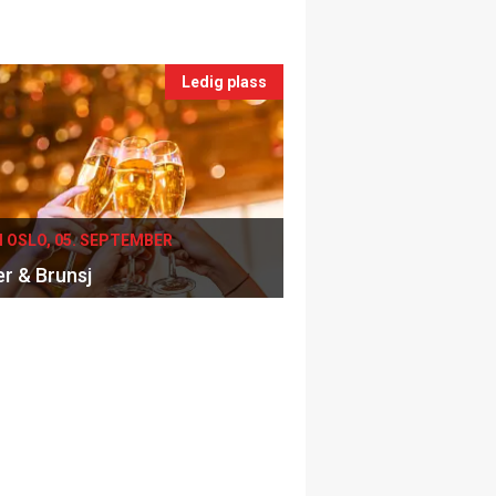
Ledig plass
I OSLO, 05. SEPTEMBER
er & Brunsj