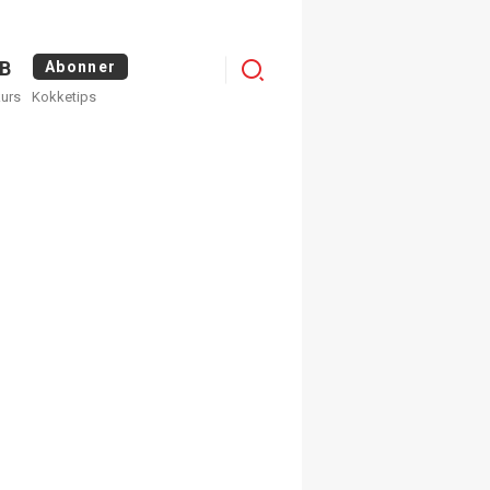
Menu
B
Abonner
kurs
Kokketips
profile