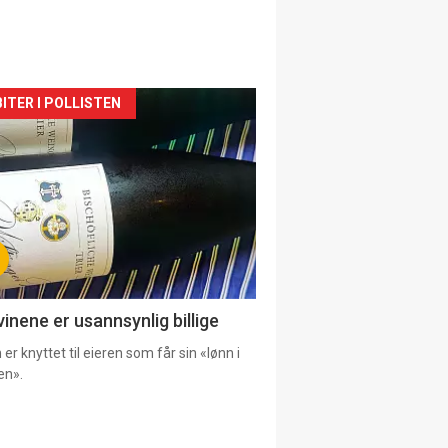
siden
ITER I POLLISTEN
urat
vinene er usannsynlig billige
er knyttet til eieren som får sin «lønn i
en».