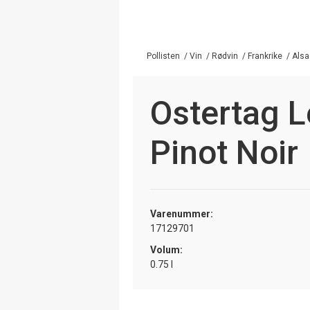
Pollisten
/
Vin
/
Rødvin
/
Frankrike
/
Alsa
Ostertag L
Pinot Noir
Varenummer:
17129701
Volum:
0.75 l