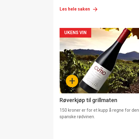
Les hele saken
Forsiden
UKENS VIN
akkurat
nå
-
+
4
Røverkjøp til grillmaten
150 kroner er for et kupp å regne for de
spanske rødvinen.