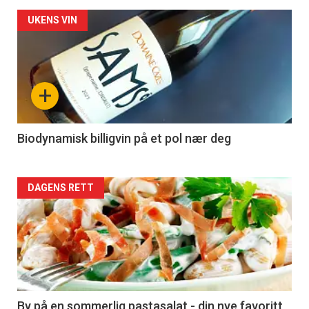
Forsiden
UKENS VIN
akkurat
nå
+
-
4
Biodynamisk billigvin på et pol nær deg
Forsiden
DAGENS RETT
akkurat
nå
-
5
By på en sommerlig pastasalat - din nye favoritt