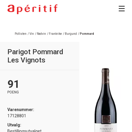
Pollisten
/
Vin
/
Rødvin
/
Frankrike
/
Burgund
/
Pommard
Parigot Pommard
Les Vignots
91
POENG
Varenummer:
17128801
Utvalg:
Bestillingsutvalget