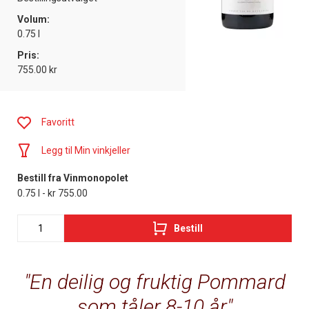
Volum:
0.75 l
Pris:
755.00 kr
Favoritt
Legg til Min vinkjeller
Bestill fra Vinmonopolet
0.75 l - kr 755.00
Bestill
En deilig og fruktig Pommard
som tåler 8-10 år