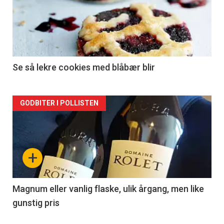
akkurat
nå
-
2
Se så lekre cookies med blåbær blir
Forsiden
GODBITER I POLLISTEN
akkurat
nå
+
-
3
Magnum eller vanlig flaske, ulik årgang, men like
gunstig pris