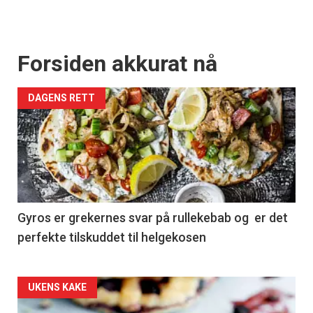
Forsiden akkurat nå
DAGENS RETT
Gyros er grekernes svar på rullekebab og er det
perfekte tilskuddet til helgekosen
Forsiden
UKENS KAKE