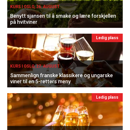
KURS I OSLO, 26. AUGUST
Benytt sjansen til å smake og lære forskjellen
på hvitviner
Ledig plass
KURS I OSLO, 27. AUGUST
Sammenlign franske klassikere og ungarske
viner til en 5-retters meny
Ledig plass