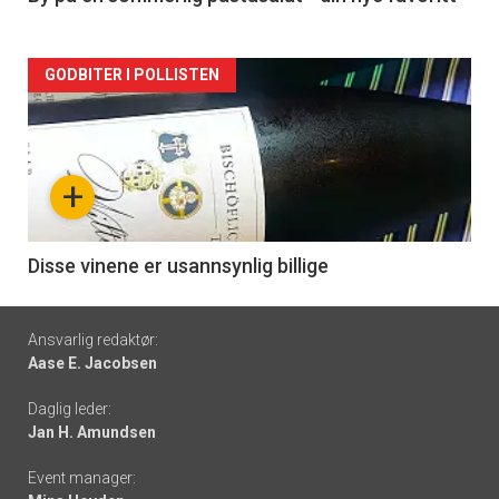
Forsiden
GODBITER I POLLISTEN
akkurat
nå
+
-
6
Disse vinene er usannsynlig billige
Footer
Ansvarlig redaktør:
Aase E. Jacobsen
-
Daglig leder:
links
Jan H. Amundsen
Event manager: