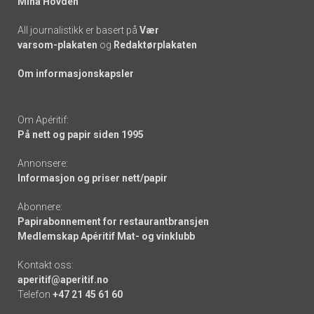
Mina Hovden
All journalistikk er basert på
Vær
varsom-plakaten
og
Redaktørplakaten
Om informasjonskapsler
Om Apéritif:
På nett og papir siden 1995
Annonsere:
Informasjon og priser nett/papir
Abonnere:
Papirabonnement for restaurantbransjen
Medlemskap Apéritif Mat- og vinklubb
Kontakt oss:
aperitif@aperitif.no
Telefon
+47 21 45 61 60