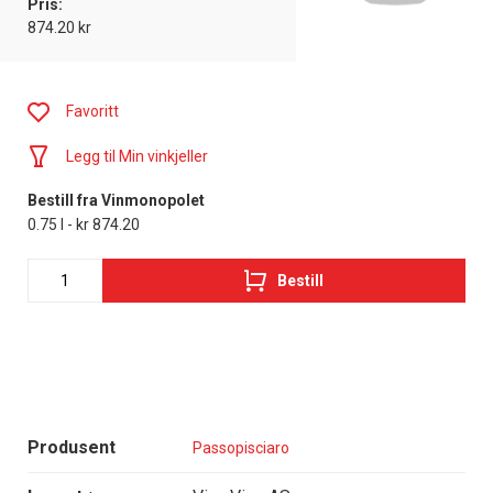
Pris:
874.20 kr
Favoritt
Legg til Min vinkjeller
Bestill fra Vinmonopolet
0.75 l - kr 874.20
Bestill
Produsent
Passopisciaro