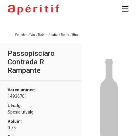
Pollisten
/
Vin
/
Rødvin
/
Italia
/
Sicilia
/
Etna
Passopisciaro
Contrada R
Rampante
Varenummer:
14936701
Utvalg:
Spesialutvalg
Volum:
0.75 l