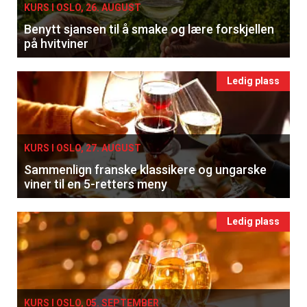
KURS I OSLO, 26. AUGUST
Benytt sjansen til å smake og lære forskjellen
på hvitviner
Ledig plass
KURS I OSLO, 27. AUGUST
Sammenlign franske klassikere og ungarske
viner til en 5-retters meny
Ledig plass
KURS I OSLO, 05. SEPTEMBER