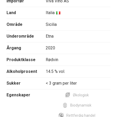
Importør
Viva Vino AS
Land
Italia
Område
Sicilia
Underområde
Etna
Årgang
2020
Produktklasse
Rødvin
Alkoholprosent
14.5 % vol.
Sukker
< 3 gram per liter
Egenskaper
Økologisk
Biodynamisk
Rettferdig handel