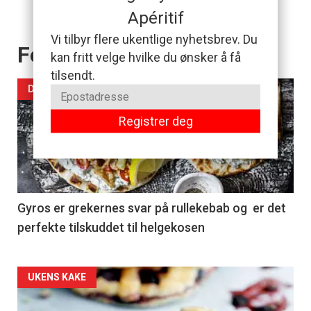
Apéritif
Vi tilbyr flere ukentlige nyhetsbrev. Du
Forsiden akkurat nå
kan fritt velge hvilke du ønsker å få
tilsendt.
DAGENS RETT
Registrer deg
Gyros er grekernes svar på rullekebab og er det
perfekte tilskuddet til helgekosen
Forsiden
UKENS KAKE
akkurat