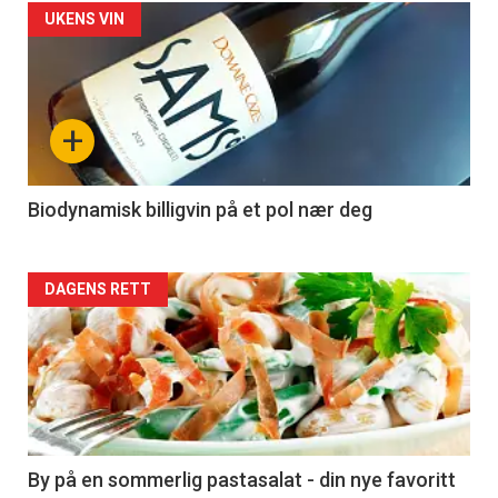
Forsiden
UKENS VIN
akkurat
nå
+
-
4
Biodynamisk billigvin på et pol nær deg
Forsiden
DAGENS RETT
akkurat
nå
-
5
By på en sommerlig pastasalat - din nye favoritt