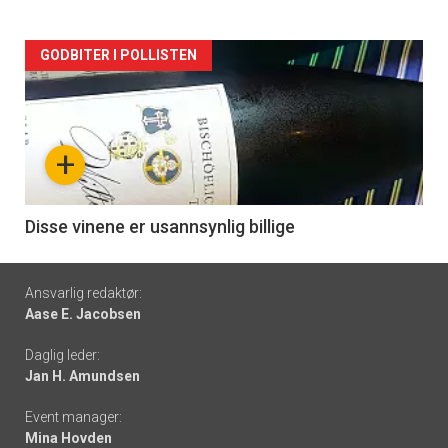
Forsiden
GODBITER I POLLISTEN
akkurat
nå
+
-
6
Disse vinene er usannsynlig billige
Footer
Ansvarlig redaktør:
Aase E. Jacobsen
-
Daglig leder:
links
Jan H. Amundsen
Event manager:
Mina Hovden