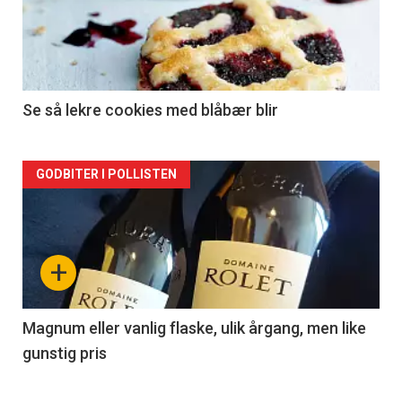
nå
-
2
Se så lekre cookies med blåbær blir
Forsiden
GODBITER I POLLISTEN
akkurat
nå
+
-
3
Magnum eller vanlig flaske, ulik årgang, men like
gunstig pris