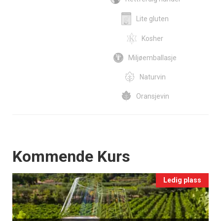
Lite gluten
Kosher
Miljøemballasje
Naturvin
Oransjevin
Events
Kommende Kurs
Ledig plass