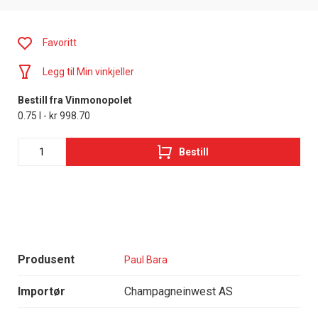
Favoritt
Legg til Min vinkjeller
Bestill fra Vinmonopolet
0.75 l - kr 998.70
Bestill
Produsent
Paul Bara
Importør
Champagneinwest AS