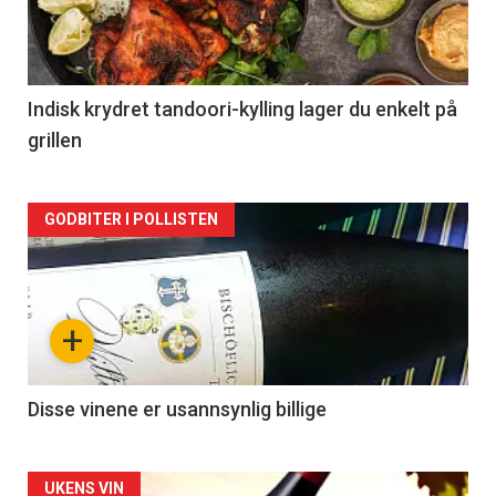
nå
-
2
Indisk krydret tandoori-kylling lager du enkelt på
grillen
Forsiden
GODBITER I POLLISTEN
akkurat
nå
+
-
3
Disse vinene er usannsynlig billige
Forsiden
UKENS VIN