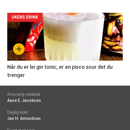
Forsiden
UKENS DRINK
akkurat
nå
+
-
6
Når du er lei gin tonic, er en pisco sour det du
trenger
Footer
Ansvarlig redaktør:
Aase E. Jacobsen
-
Daglig leder:
links
Jan H. Amundsen