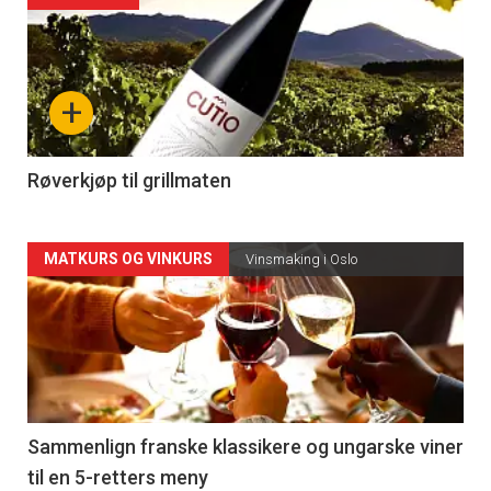
akkurat
nå
+
-
4
Røverkjøp til grillmaten
Forsiden
MATKURS OG VINKURS
Vinsmaking i Oslo
akkurat
nå
-
5
Sammenlign franske klassikere og ungarske viner
til en 5-retters meny