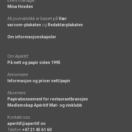
Event manager:
Mina Hovden
All journalistikk er basert på
Vær
varsom-plakaten
og
Redaktørplakaten
Om informasjonskapsler
Om Apéritif:
På nett og papir siden 1995
Annonsere:
Informasjon og priser nett/papir
Abonnere:
Papirabonnement for restaurantbransjen
Medlemskap Apéritif Mat- og vinklubb
Kontakt oss:
aperitif@aperitif.no
Telefon
+47 21 45 61 60