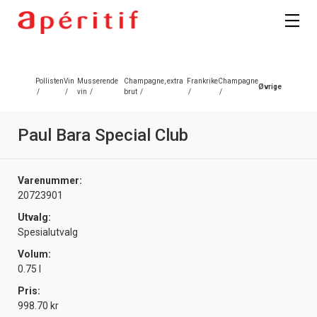
Pollisten
Vin
Musserende
Champagne, extra
Frankrike
Champagne
Øvrige
/
/
vin
/
brut
/
/
/
Paul Bara Special Club
Varenummer:
20723901
Utvalg:
Spesialutvalg
Volum:
0.75 l
Pris:
998.70 kr