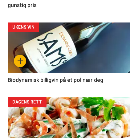
gunstig pris
Forsiden
UKENS VIN
akkurat
nå
+
-
4
Biodynamisk billigvin på et pol nær deg
Forsiden
DAGENS RETT
akkurat
nå