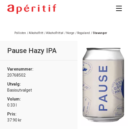
Pollisten
/
Alkoholfritt
/
Alkoholfritt øl
/
Norge
/
Rogaland
/
Stavanger
Pause Hazy IPA
Varenummer:
20768502
Utvalg:
Basisutvalget
Volum:
0.33 l
Pris:
37.90 kr