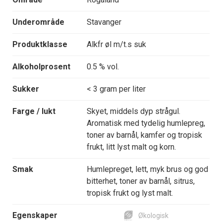
Underområde
Stavanger
Produktklasse
Alkfr øl m/t.s suk
Alkoholprosent
0.5 % vol.
Sukker
< 3 gram per liter
Farge / lukt
Skyet, middels dyp strågul.
Aromatisk med tydelig humlepreg,
toner av barnål, kamfer og tropisk
frukt, litt lyst malt og korn.
Smak
Humlepreget, lett, myk brus og god
bitterhet, toner av barnål, sitrus,
tropisk frukt og lyst malt.
Egenskaper
Økologisk