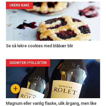
Forsiden
UKENS KAKE
akkurat
nå
-
2
Se så lekre cookies med blåbær blir
Forsiden
GODBITER I POLLISTEN
akkurat
nå
+
-
3
Magnum eller vanlig flaske, ulik årgang, men like