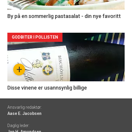
-
5
By på en sommerlig pastasalat - din nye favoritt
Forsiden
GODBITER I POLLISTEN
akkurat
nå
+
-
6
Disse vinene er usannsynlig billige
Footer
Ansvarlig redaktør:
Aase E. Jacobsen
-
Daglig leder:
links
Jan H. Amundsen