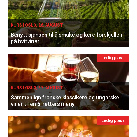
KURS I OSLO, 26. AUGUST
Benytt sjansen til å smake og lære forskjellen
på hvitviner
Ledig plass
KURS I OSLO, 27. AUGUST
Sammenlign franske klassikere og ungarske
viner til en 5-retters meny
Ledig plass