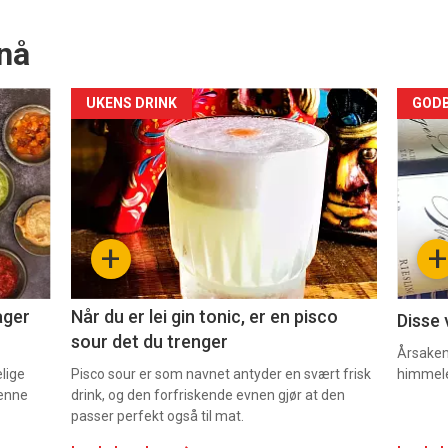
nå
Forsiden
For
UKENS DRINK
GODB
akkurat
akk
nå
nå
-
-
+
+
2
3
ager
Når du er lei gin tonic, er en pisco
Disse 
sour det du trenger
Årsaken 
elige
Pisco sour er som navnet antyder en svært frisk
himmel
denne
drink, og den forfriskende evnen gjør at den
passer perfekt også til mat.