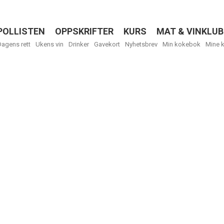
POLLISTEN
OPPSKRIFTER
KURS
MAT & VINKLUB
Menu
Dagens rett
Ukens vin
Drinker
Gavekort
Nyhetsbrev
Min kokebok
Mine 