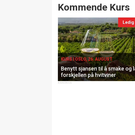
Events
Kommende Kurs
Ledig
KURS I OSLO, 26. AUGUST
Benytt sjansen til å smake og 
forskjellen på hvitviner