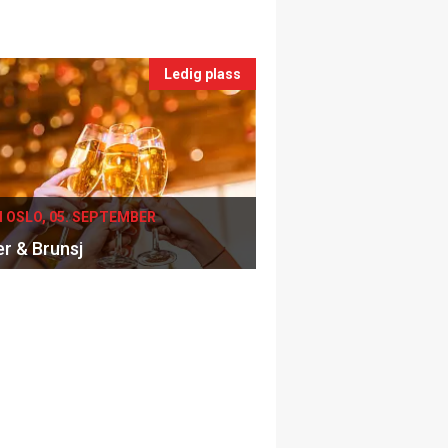
Ledig plass
I OSLO, 05. SEPTEMBER
er & Brunsj