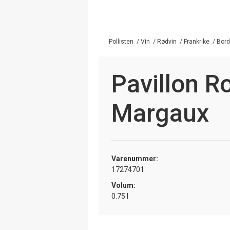
Pollisten
/
Vin
/
Rødvin
/
Frankrike
/
Bor
Pavillon R
Margaux
Varenummer:
17274701
Volum:
0.75 l