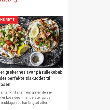
e saken
siden
NS RETT
urat
er grekernes svar på rullekebab
det perfekte tilskuddet til
kosen
r tenkt til å ta frem grillen denne
ller kose deg innendørs ,er gyros
-middagen du har lengtet etter.