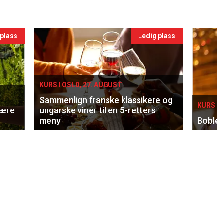
 plass
Ledig plass
KURS I OSLO, 27. AUGUST
Sammenlign franske klassikere og
KURS 
lære
ungarske viner til en 5-retters
meny
Bobl