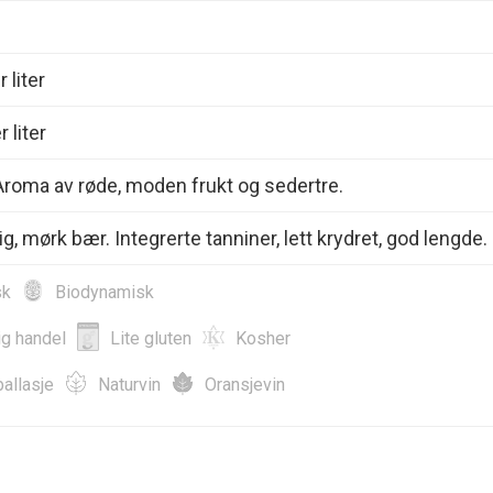
 liter
 liter
roma av røde, moden frukt og sedertre.
ig, mørk bær. Integrerte tanniner, lett krydret, god lengde.
sk
Biodynamisk
ig handel
Lite gluten
Kosher
allasje
Naturvin
Oransjevin