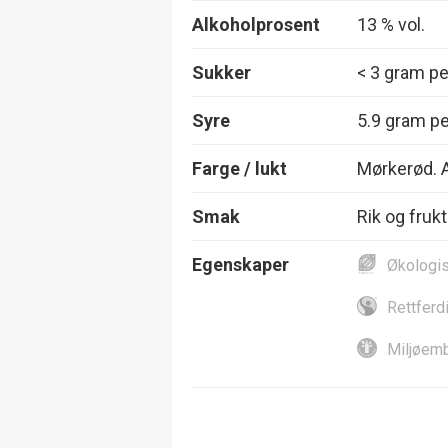
Alkoholprosent
13 % vol.
Sukker
< 3 gram per
Syre
5.9 gram per
Farge / lukt
Mørkerød. A
Smak
Rik og frukt
Egenskaper
Økologi
Rettferd
Miljøemb