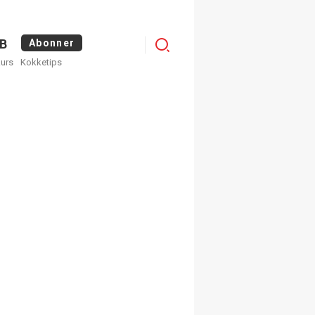
Menu
B
Abonner
kurs
Kokketips
profile