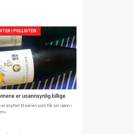
siden
ITER I POLLISTEN
urat
vinene er usannsynlig billige
er knyttet til eieren som får sin «lønn i
en».