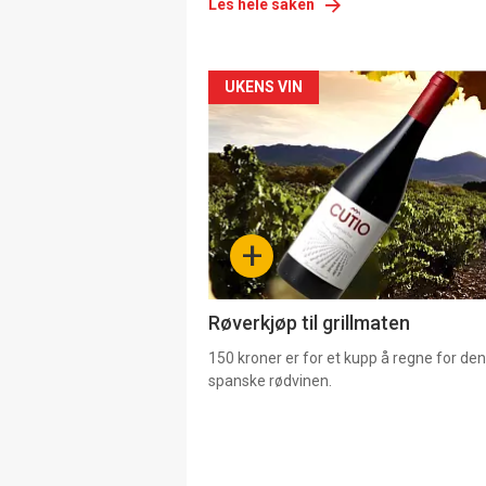
Les hele saken
Forsiden
UKENS VIN
akkurat
nå
-
+
4
Røverkjøp til grillmaten
150 kroner er for et kupp å regne for de
spanske rødvinen.