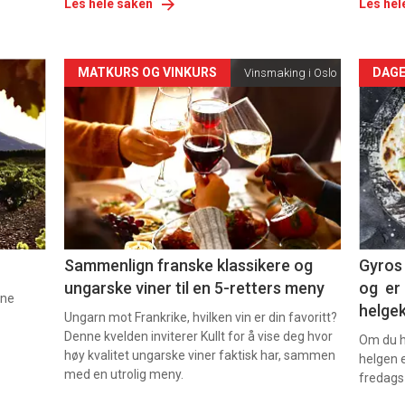
Les hele saken
Les hel
Forsiden
For
MATKURS OG VINKURS
DAGE
Vinsmaking i Oslo
akkurat
akk
nå
nå
-
-
5
6
Sammenlign franske klassikere og
Gyros 
ungarske viner til en 5-retters meny
og er 
nne
helge
Ungarn mot Frankrike, hvilken vin er din favoritt?
Denne kvelden inviterer Kullt for å vise deg hvor
Om du ha
høy kvalitet ungarske viner faktisk har, sammen
helgen e
med en utrolig meny.
fredags