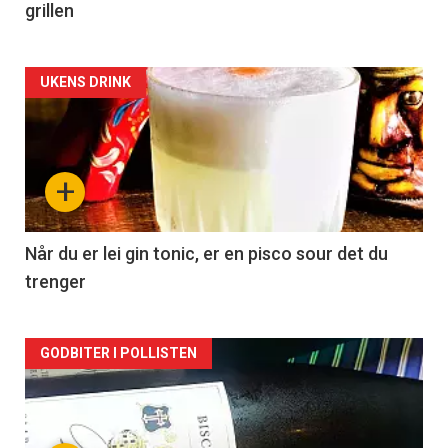
grillen
Forsiden
UKENS DRINK
akkurat
nå
+
-
2
Når du er lei gin tonic, er en pisco sour det du
trenger
Forsiden
GODBITER I POLLISTEN
akkurat
nå