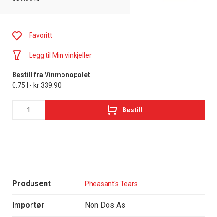
Favoritt
Legg til Min vinkjeller
Bestill fra Vinmonopolet
0.75 l - kr 339.90
Bestill
Produsent
Pheasant's Tears
Importør
Non Dos As