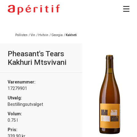
Registrer deg
Pollisten
/
Vin
/
Hvitvin
/
Georgia
/
Kakheti
Pheasant's Tears
Kakhuri Mtsvivani
Varenummer:
17279901
Utvalg:
Bestillingsutvalget
Volum:
0.75 l
Pris:
339.90 kr