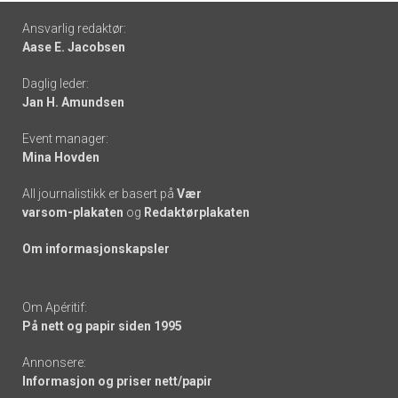
Footer
Ansvarlig redaktør:
Aase E. Jacobsen
-
Daglig leder:
links
Jan H. Amundsen
Event manager:
Mina Hovden
All journalistikk er basert på
Vær
varsom-plakaten
og
Redaktørplakaten
Om informasjonskapsler
Om Apéritif:
På nett og papir siden 1995
Annonsere:
Informasjon og priser nett/papir