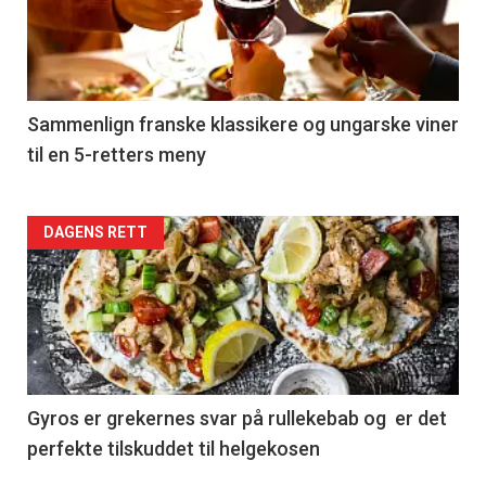
nå
-
5
Sammenlign franske klassikere og ungarske viner
til en 5-retters meny
Forsiden
DAGENS RETT
akkurat
nå
-
6
Gyros er grekernes svar på rullekebab og er det
perfekte tilskuddet til helgekosen