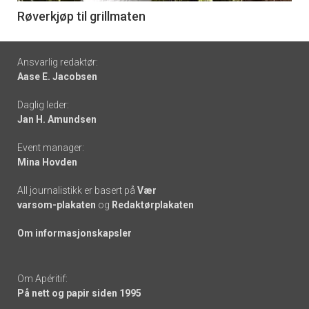
6
Røverkjøp til grillmaten
Footer
Ansvarlig redaktør:
Aase E. Jacobsen
-
Daglig leder:
links
Jan H. Amundsen
Event manager:
Mina Hovden
All journalistikk er basert på
Vær
varsom-plakaten
og
Redaktørplakaten
Om informasjonskapsler
Om Apéritif:
På nett og papir siden 1995