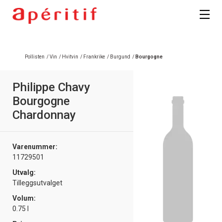
Pollisten
/
Vin
/
Hvitvin
/
Frankrike
/
Burgund
/
Bourgogne
Philippe Chavy
Bourgogne
Chardonnay
Varenummer:
11729501
Utvalg:
Tilleggsutvalget
Volum:
0.75 l