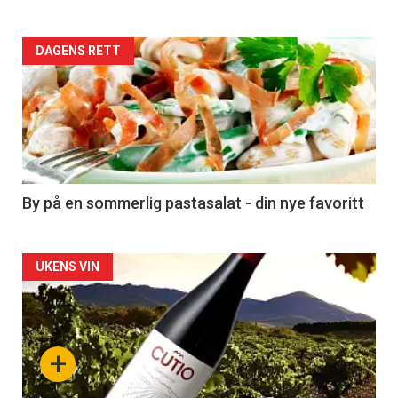
Forsiden
DAGENS RETT
akkurat
nå
-
5
By på en sommerlig pastasalat - din nye favoritt
Forsiden
UKENS VIN
akkurat
nå
+
-