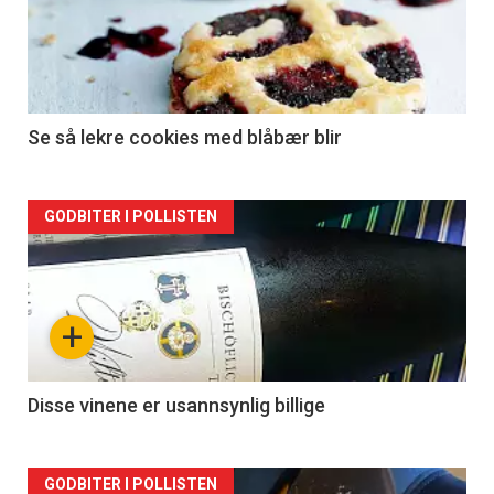
Se så lekre cookies med blåbær blir
Forsiden
GODBITER I POLLISTEN
akkurat
nå
+
-
2
Disse vinene er usannsynlig billige
Forsiden
GODBITER I POLLISTEN