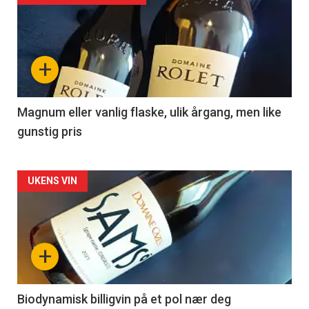
akkurat
nå
+
-
3
Magnum eller vanlig flaske, ulik årgang, men like
gunstig pris
Forsiden
UKENS VIN
akkurat
nå
+
-
4
Biodynamisk billigvin på et pol nær deg