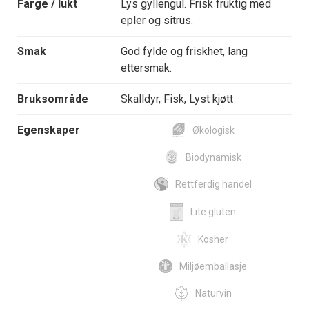
Farge / lukt
Lys gyllengul. Frisk fruktig med
epler og sitrus.
Smak
God fylde og friskhet, lang
ettersmak.
Bruksområde
Skalldyr, Fisk, Lyst kjøtt
Egenskaper
Økologisk
Biodynamisk
Rettferdig handel
Lite gluten
Kosher
Miljøemballasje
Naturvin