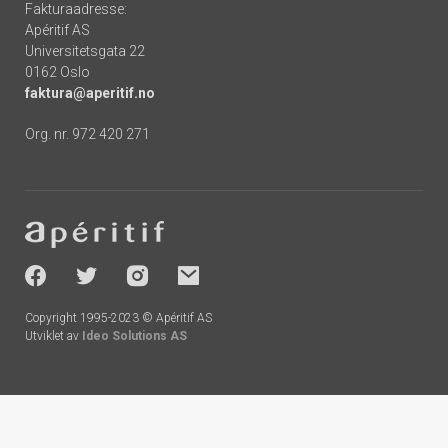
Fakturaadresse:
Apéritif AS
Universitetsgata 22
0162 Oslo
faktura@aperitif.no
Org. nr. 972 420 271
Footer
-
socials
Copyright 1995-2023 © Apéritif AS
Utviklet av
Ideo Solutions AS
Handlekurv