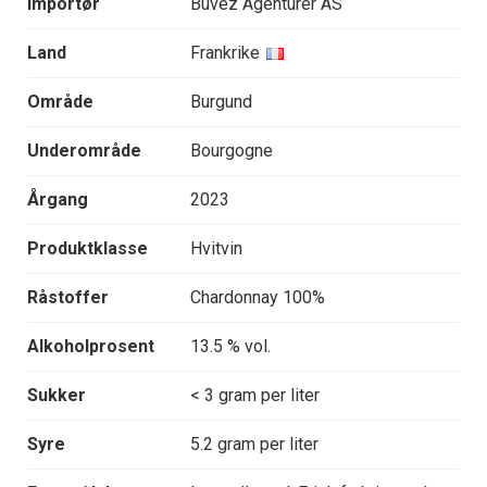
Importør
Buvez Agenturer AS
Land
Frankrike
Område
Burgund
Underområde
Bourgogne
Årgang
2023
Produktklasse
Hvitvin
Råstoffer
Chardonnay 100%
Alkoholprosent
13.5 % vol.
Sukker
< 3 gram per liter
Syre
5.2 gram per liter