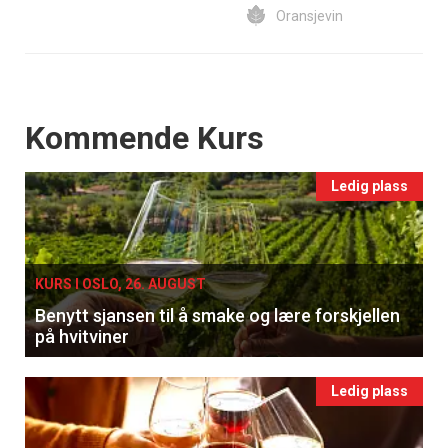
Oransjevin
Events
Kommende Kurs
Ledig plass
KURS I OSLO, 26. AUGUST
Benytt sjansen til å smake og lære forskjellen
på hvitviner
Ledig plass