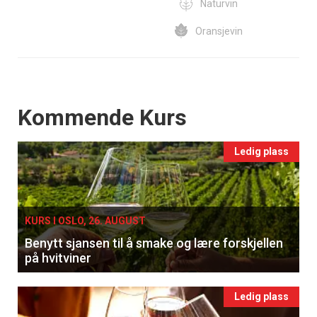
Naturvin
Oransjevin
Events
Kommende Kurs
Ledig plass
KURS I OSLO, 26. AUGUST
Benytt sjansen til å smake og lære forskjellen
på hvitviner
Ledig plass