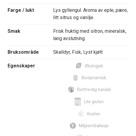
Farge / lukt
Lys gyllengul. Aroma av eple, pære,
litt sitrus og vanilje.
Smak
Frisk fruktig med sitron, mineralsk,
lang avslutning.
Bruksområde
Skalldyr, Fisk, Lyst kjøtt
Egenskaper
Økologisk
Biodynamisk
Rettferdig handel
Lite gluten
Kosher
Miljøemballasje