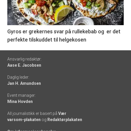
nå
-
6
Gyros er grekernes svar på rullekebab og er det
perfekte tilskuddet til helgekosen
Footer
Ansvarlig redaktør:
Aase E. Jacobsen
-
Daglig leder:
links
Jan H. Amundsen
Event manager:
Mina Hovden
All journalistikk er basert på
Vær
varsom-plakaten
og
Redaktørplakaten