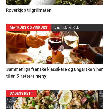
-
4
Røverkjøp til grillmaten
Forsiden
MATKURS OG VINKURS
Vinsmaking i Oslo
akkurat
nå
-
5
Sammenlign franske klassikere og ungarske viner
til en 5-retters meny
Forsiden
DAGENS RETT
akkurat