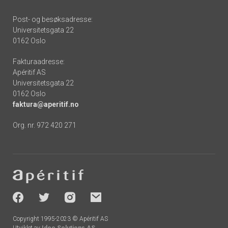
Post- og besøksadresse:
Universitetsgata 22
0162 Oslo
Fakturaadresse:
Apéritif AS
Universitetsgata 22
0162 Oslo
faktura@aperitif.no
Org. nr. 972 420 271
Footer
-
socials
Copyright 1995-2023 © Apéritif AS
Utviklet av
Ideo Solutions AS