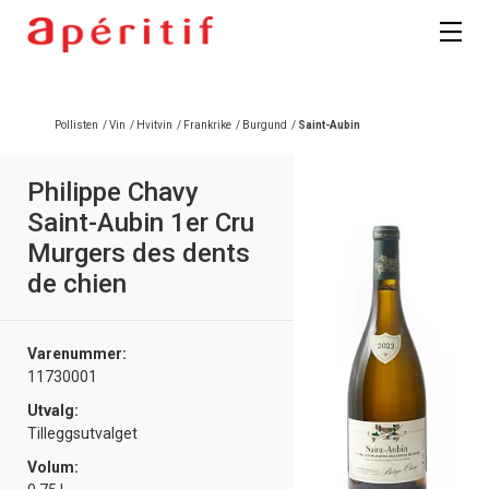
Registrer deg
Pollisten
/
Vin
/
Hvitvin
/
Frankrike
/
Burgund
/
Saint-Aubin
Philippe Chavy
Saint-Aubin 1er Cru
Murgers des dents
de chien
Varenummer:
11730001
Utvalg:
Tilleggsutvalget
Volum: