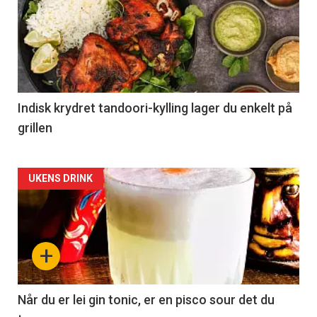
Indisk krydret tandoori-kylling lager du enkelt på
grillen
Forsiden
UKENS DRINK
akkurat
nå
+
-
2
Når du er lei gin tonic, er en pisco sour det du