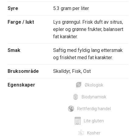
Syre
5.3 gram per liter
Farge / lukt
Lys grønngul. Frisk duft av sitrus,
epler og grønne frukter, balansert
fat karakter.
Smak
Saftig med fyldig lang ettersmak
og friskhet med fat karakter.
Bruksområde
Skalldyr, Fisk, Ost
Egenskaper
Økologisk
Biodynamisk
Rettferdig handel
Lite gluten
Kosher