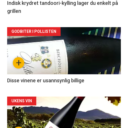
2
Indisk krydret tandoori-kylling lager du enkelt på
grillen
Forsiden
GODBITER I POLLISTEN
akkurat
nå
+
-
3
Disse vinene er usannsynlig billige
Forsiden
UKENS VIN
akkurat
nå