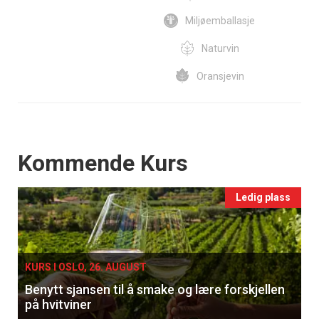
Miljøemballasje
Naturvin
Oransjevin
Events
Kommende Kurs
Ledig plass
KURS I OSLO, 26. AUGUST
Benytt sjansen til å smake og lære forskjellen
på hvitviner