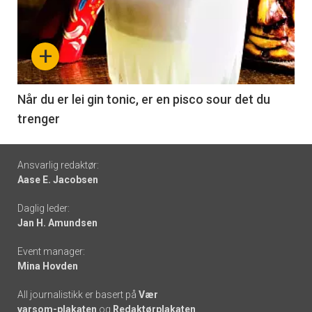
akkurat
nå
+
-
6
Når du er lei gin tonic, er en pisco sour det du
trenger
Footer
Ansvarlig redaktør:
Aase E. Jacobsen
-
Daglig leder:
links
Jan H. Amundsen
Event manager:
Mina Hovden
All journalistikk er basert på
Vær
varsom-plakaten
og
Redaktørplakaten