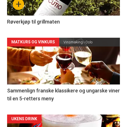
+
-
4
Røverkjøp til grillmaten
Forsiden
MATKURS OG VINKURS
Vinsmaking i Oslo
akkurat
nå
-
5
Sammenlign franske klassikere og ungarske viner
til en 5-retters meny
Forsiden
UKENS DRINK