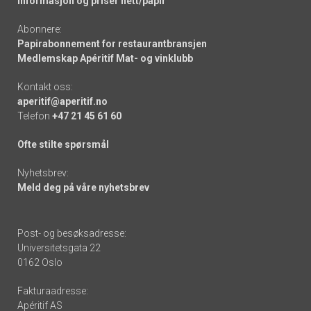
Informasjon og priser nett/papir
Abonnere:
Papirabonnement for restaurantbransjen
Medlemskap Apéritif Mat- og vinklubb
Kontakt oss:
aperitif@aperitif.no
Telefon
+47 21 45 61 60
Ofte stilte spørsmål
Nyhetsbrev:
Meld deg på våre nyhetsbrev
Post- og besøksadresse:
Universitetsgata 22
0162 Oslo
Fakturaadresse:
Apéritif AS