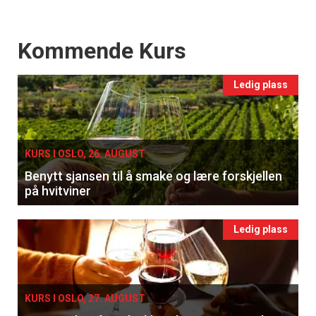
Events
Kommende Kurs
Ledig plass
KURS I OSLO, 26. AUGUST
Benytt sjansen til å smake og lære forskjellen
på hvitviner
Ledig plass
KURS I OSLO, 27. AUGUST