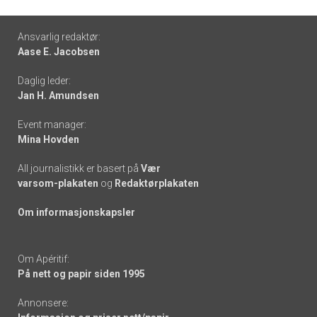
Footer
Ansvarlig redaktør:
Aase E. Jacobsen
-
Daglig leder:
links
Jan H. Amundsen
Event manager:
Mina Hovden
All journalistikk er basert på
Vær
varsom-plakaten
og
Redaktørplakaten
Om informasjonskapsler
Om Apéritif:
På nett og papir siden 1995
Annonsere: