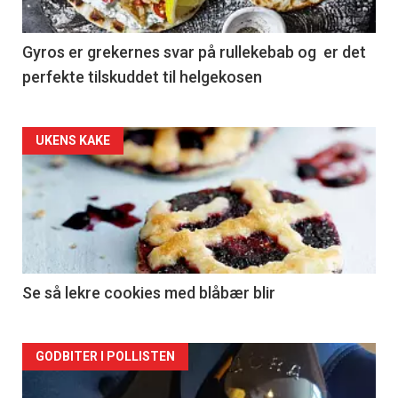
Gyros er grekernes svar på rullekebab og er det
perfekte tilskuddet til helgekosen
Forsiden
UKENS KAKE
akkurat
nå
-
2
Se så lekre cookies med blåbær blir
Forsiden
GODBITER I POLLISTEN