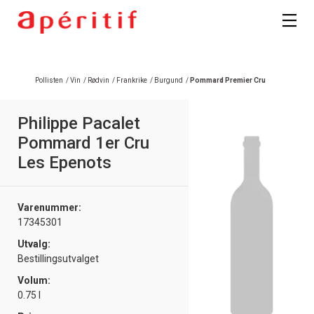
Registrer deg
Pollisten
/
Vin
/
Rødvin
/
Frankrike
/
Burgund
/
Pommard Premier Cru
Philippe Pacalet
Pommard 1er Cru
Les Epenots
Varenummer:
17345301
Utvalg:
Bestillingsutvalget
Volum:
0.75 l