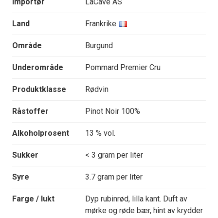
Importør
LaCave AS
Land
Frankrike
Område
Burgund
Underområde
Pommard Premier Cru
Produktklasse
Rødvin
Råstoffer
Pinot Noir 100%
Alkoholprosent
13 % vol.
Sukker
< 3 gram per liter
Syre
3.7 gram per liter
Farge / lukt
Dyp rubinrød, lilla kant. Duft av
mørke og røde bær, hint av krydder