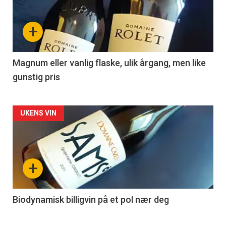
akkurat
nå
+
-
3
Magnum eller vanlig flaske, ulik årgang, men like
gunstig pris
Forsiden
UKENS VIN
akkurat
nå
+
-
4
Biodynamisk billigvin på et pol nær deg