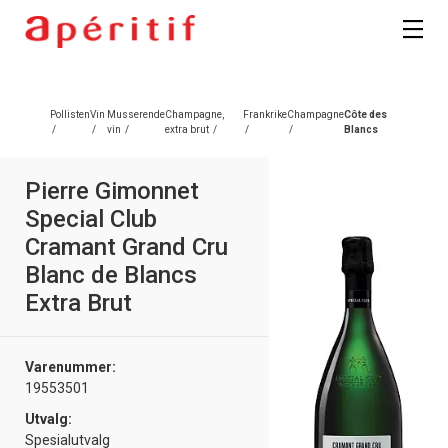
Registrer deg
Pollisten
Vin
Musserende
Champagne,
Frankrike
Champagne
Côte des
/
/
vin
/
extra brut
/
/
/
Blancs
Pierre Gimonnet
Special Club
Cramant Grand Cru
Blanc de Blancs
Extra Brut
Varenummer:
19553501
Utvalg:
Spesialutvalg