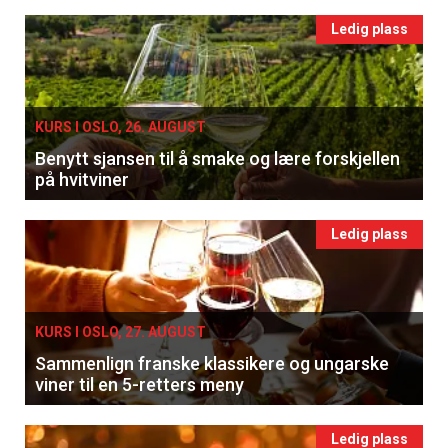
Ledig plass
KURS I OSLO, 26. AUGUST
Benytt sjansen til å smake og lære forskjellen
på hvitviner
Ledig plass
KURS I OSLO, 27. AUGUST
Sammenlign franske klassikere og ungarske
viner til en 5-retters meny
Ledig plass