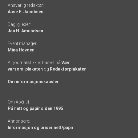
Footer
Ansvarlig redaktør:
Aase E. Jacobsen
-
Daglig leder:
links
Jan H. Amundsen
Event manager:
Mina Hovden
All journalistikk er basert på
Vær
varsom-plakaten
og
Redaktørplakaten
Om informasjonskapsler
Om Apéritif:
På nett og papir siden 1995
Annonsere:
Informasjon og priser nett/papir