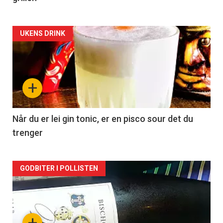
Forsiden
UKENS DRINK
akkurat
nå
+
-
2
Når du er lei gin tonic, er en pisco sour det du
trenger
Forsiden
GODBITER I POLLISTEN
akkurat
nå
+