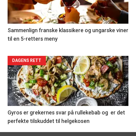
nå
-
5
Sammenlign franske klassikere og ungarske viner
til en 5-retters meny
Forsiden
DAGENS RETT
akkurat
nå
-
6
Gyros er grekernes svar på rullekebab og er det
perfekte tilskuddet til helgekosen