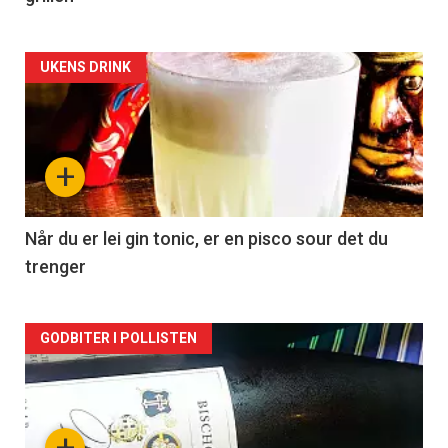
Forsiden
UKENS DRINK
akkurat
nå
+
-
2
Når du er lei gin tonic, er en pisco sour det du
trenger
Forsiden
GODBITER I POLLISTEN
akkurat
nå
+