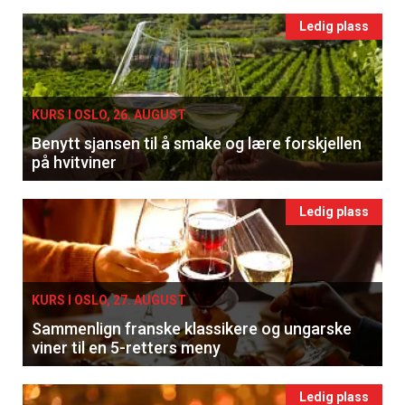
Ledig plass
KURS I OSLO, 26. AUGUST
Benytt sjansen til å smake og lære forskjellen
på hvitviner
Ledig plass
KURS I OSLO, 27. AUGUST
Sammenlign franske klassikere og ungarske
viner til en 5-retters meny
Ledig plass