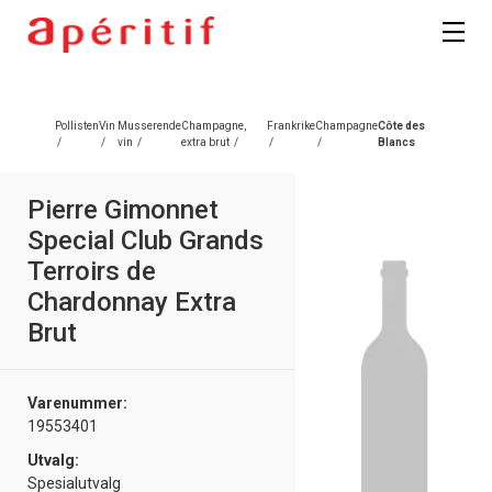
Pollisten
Vin
Musserende
Champagne,
Frankrike
Champagne
Côte des
/
/
vin
/
extra brut
/
/
/
Blancs
Pierre Gimonnet
Special Club Grands
Terroirs de
Chardonnay Extra
Brut
Varenummer:
19553401
Utvalg:
Spesialutvalg