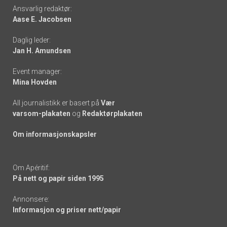
Footer
Ansvarlig redaktør:
Aase E. Jacobsen
-
Daglig leder:
links
Jan H. Amundsen
Event manager:
Mina Hovden
All journalistikk er basert på
Vær
varsom-plakaten
og
Redaktørplakaten
Om informasjonskapsler
Om Apéritif:
På nett og papir siden 1995
Annonsere:
Informasjon og priser nett/papir