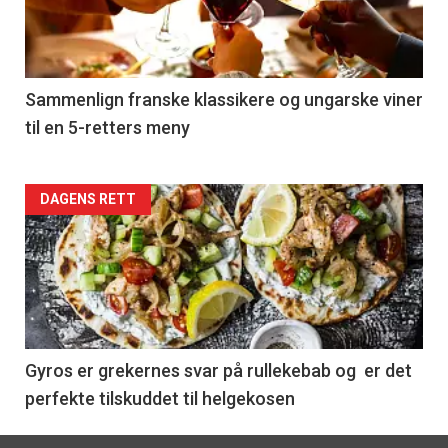
nå
-
5
Sammenlign franske klassikere og ungarske viner
til en 5-retters meny
Forsiden
DAGENS RETT
akkurat
nå
-
6
Gyros er grekernes svar på rullekebab og er det
perfekte tilskuddet til helgekosen