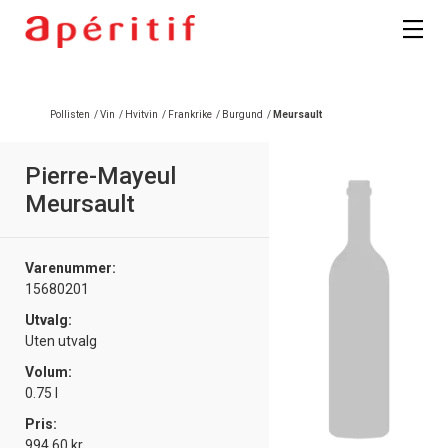
Registrer deg
Pollisten
/
Vin
/
Hvitvin
/
Frankrike
/
Burgund
/
Meursault
Pierre-Mayeul
Meursault
Varenummer:
15680201
Utvalg:
Uten utvalg
Volum:
0.75 l
Pris:
994.60 kr