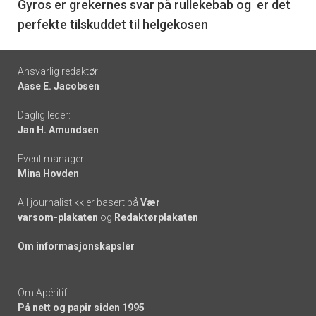
6
Gyros er grekernes svar på rullekebab og er det
perfekte tilskuddet til helgekosen
Footer
Ansvarlig redaktør:
Aase E. Jacobsen
-
Daglig leder:
links
Jan H. Amundsen
Event manager:
Mina Hovden
All journalistikk er basert på
Vær
varsom-plakaten
og
Redaktørplakaten
Om informasjonskapsler
Om Apéritif:
På nett og papir siden 1995