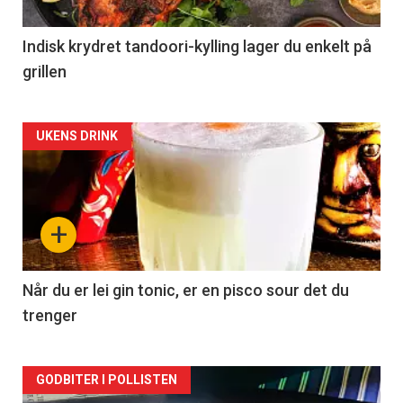
Indisk krydret tandoori-kylling lager du enkelt på
grillen
Forsiden
UKENS DRINK
akkurat
nå
+
-
2
Når du er lei gin tonic, er en pisco sour det du
trenger
Forsiden
GODBITER I POLLISTEN