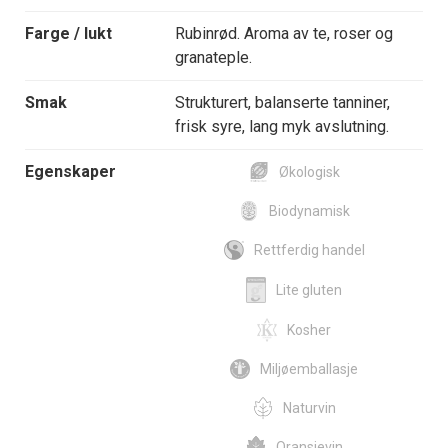
Farge / lukt
Rubinrød. Aroma av te, roser og
granateple.
Smak
Strukturert, balanserte tanniner,
frisk syre, lang myk avslutning.
Egenskaper
Økologisk
Biodynamisk
Rettferdig handel
Lite gluten
Kosher
Miljøemballasje
Naturvin
Oransjevin