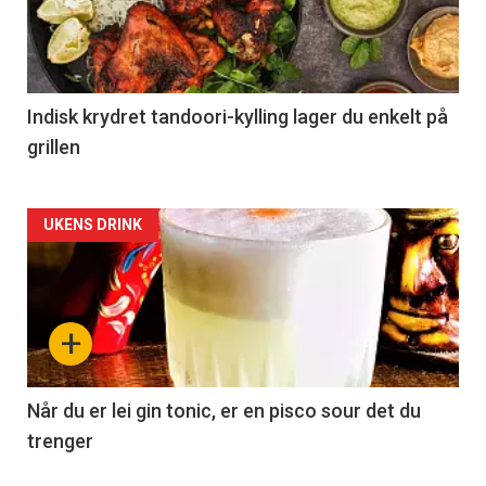
Indisk krydret tandoori-kylling lager du enkelt på
grillen
Forsiden
UKENS DRINK
akkurat
nå
+
-
2
Når du er lei gin tonic, er en pisco sour det du
trenger