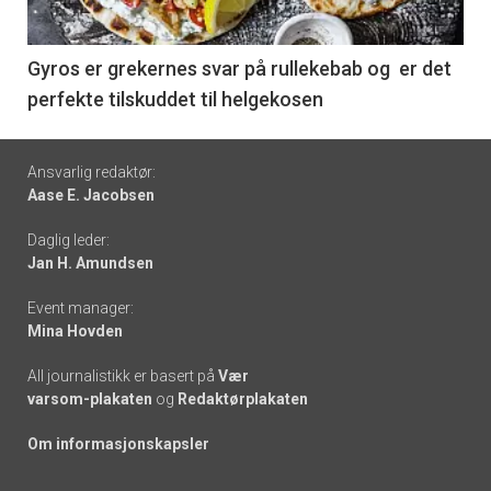
-
6
Gyros er grekernes svar på rullekebab og er det
perfekte tilskuddet til helgekosen
Footer
Ansvarlig redaktør:
Aase E. Jacobsen
-
Daglig leder:
links
Jan H. Amundsen
Event manager:
Mina Hovden
All journalistikk er basert på
Vær
varsom-plakaten
og
Redaktørplakaten
Om informasjonskapsler