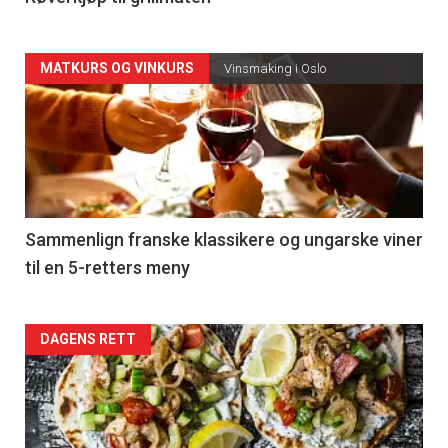
Forsiden
MATKURS OG VINKURS
Vinsmaking i Oslo
akkurat
nå
-
5
Sammenlign franske klassikere og ungarske viner
til en 5-retters meny
Forsiden
DAGENS RETT
akkurat
nå