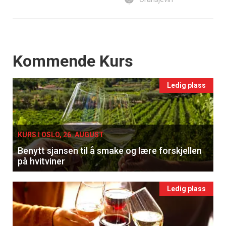
Events
Kommende Kurs
Ledig plass
KURS I OSLO, 26. AUGUST
Benytt sjansen til å smake og lære forskjellen
på hvitviner
Ledig plass