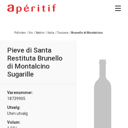
Registrer deg
Pollisten
/
Vin
/
Rødvin
/
Italia
/
Toscana
/
Brunello di Montalcino
Pieve di Santa
Restituta Brunello
di Montalcino
Sugarille
Varenummer:
18739905
Utvalg:
Uten utvalg
Volum: