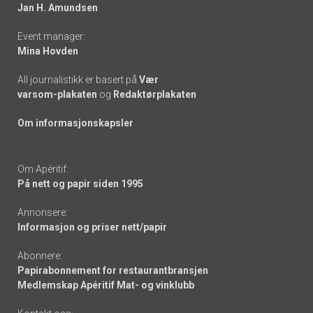
links
Jan H. Amundsen
Event manager:
Mina Hovden
All journalistikk er basert på
Vær
varsom-plakaten
og
Redaktørplakaten
Om informasjonskapsler
Om Apéritif:
På nett og papir siden 1995
Annonsere:
Informasjon og priser nett/papir
Abonnere:
Papirabonnement for restaurantbransjen
Medlemskap Apéritif Mat- og vinklubb