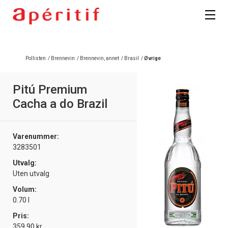
Pollisten
/
Brennevin
/
Brennevin, annet
/
Brasil
/
Øvrige
Pitú Premium
Cacha a do Brazil
Varenummer:
3283501
Utvalg:
Uten utvalg
Volum:
0.70 l
Pris:
359.90 kr