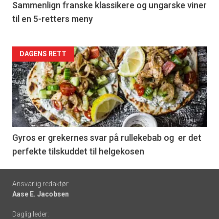
5
Sammenlign franske klassikere og ungarske viner
til en 5-retters meny
Forsiden
DAGENS RETT
akkurat
nå
-
6
Gyros er grekernes svar på rullekebab og er det
perfekte tilskuddet til helgekosen
Footer
Ansvarlig redaktør:
Aase E. Jacobsen
-
Daglig leder: