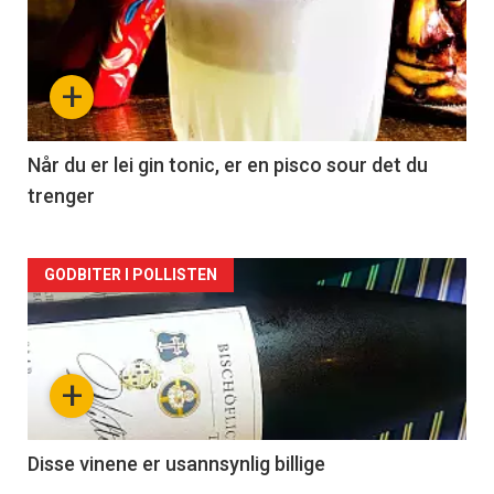
akkurat
nå
+
-
2
Når du er lei gin tonic, er en pisco sour det du
trenger
Forsiden
GODBITER I POLLISTEN
akkurat
nå
+
-
3
Disse vinene er usannsynlig billige