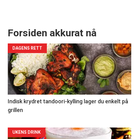
Forsiden akkurat nå
DAGENS RETT
Indisk krydret tandoori-kylling lager du enkelt på
grillen
Forsiden
UKENS DRINK