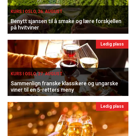
KURS I OSLO, 26. AUGUST
Benytt sjansen til å smake og lære forskjellen
på hvitviner
Ledig plass
KURS I OSLO, 27. AUGUST
Sammenlign franske klassikere og ungarske
viner til en 5-retters meny
Ledig plass