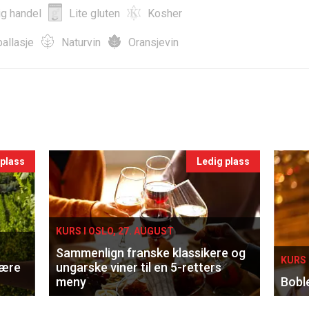
ig handel
Lite gluten
Kosher
allasje
Naturvin
Oransjevin
 plass
Ledig plass
KURS I OSLO, 27. AUGUST
Sammenlign franske klassikere og
KURS 
lære
ungarske viner til en 5-retters
meny
Bobl