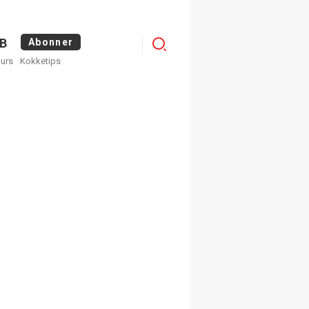
Menu
B
Abonner
kurs
Kokketips
profile
egistrer deg