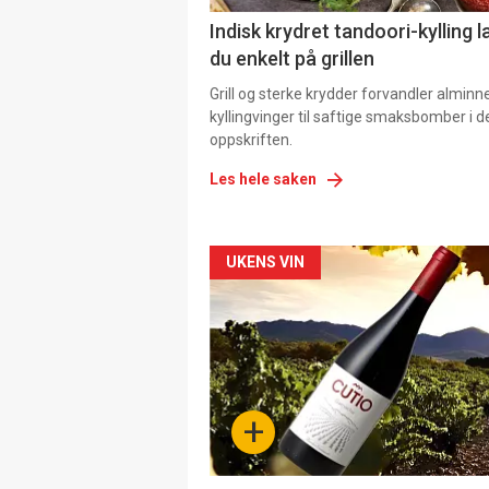
Indisk krydret tandoori-kylling l
du enkelt på grillen
Grill og sterke krydder forvandler alminn
kyllingvinger til saftige smaksbomber i 
oppskriften.
Les hele saken
Forsiden
UKENS VIN
akkurat
nå
-
+
4