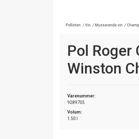
Pollisten
/
Vin
/
Musserende vin
/
Champ
Pol Roger 
Winston Ch
Varenummer:
9289705
Volum:
1.50 l