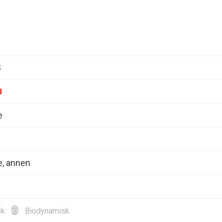
S
e
, annen
sk
Biodynamisk