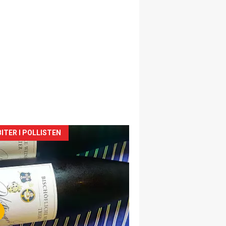
siden
ITER I POLLISTEN
urat