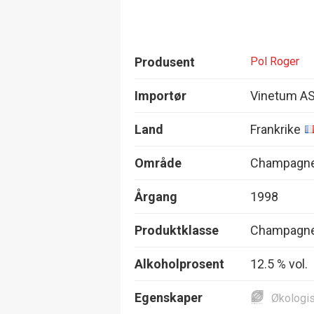
Produsent
Pol Roger
Importør
Vinetum A
Land
Frankrike
Område
Champagn
Årgang
1998
Produktklasse
Champagne
Alkoholprosent
12.5 % vol.
Egenskaper
Økologi