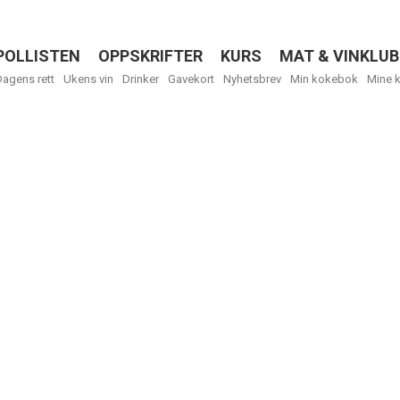
POLLISTEN
OPPSKRIFTER
KURS
MAT & VINKLUB
Menu
Dagens rett
Ukens vin
Drinker
Gavekort
Nyhetsbrev
Min kokebok
Mine 
R