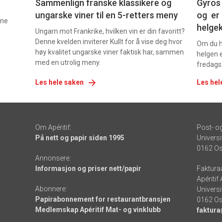
Sammenlign franske klassikere og
Gyros 
ungarske viner til en 5-retters meny
og er 
nne
helge
Ungarn mot Frankrike, hvilken vin er din favoritt?
Denne kvelden inviterer Kullt for å vise deg hvor
Om du ha
høy kvalitet ungarske viner faktisk har, sammen
helgen e
med en utrolig meny.
fredags
Les hele saken
Les hel
Om Apéritif:
Post- o
På nett og papir siden 1995
Universi
0162 Os
Annonsere:
Informasjon og priser nett/papir
Faktura
Apéritif
Abonnere:
Universi
Papirabonnement for restaurantbransjen
0162 Os
Medlemskap Apéritif Mat- og vinklubb
faktura