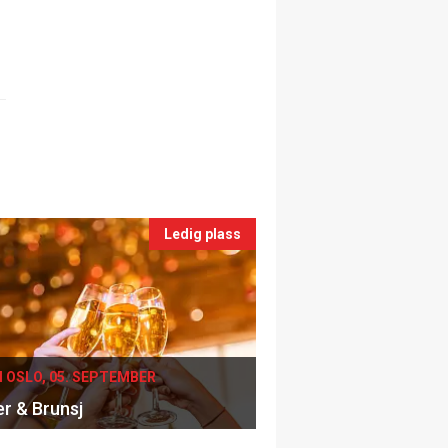
Ledig plass
I OSLO, 05. SEPTEMBER
er & Brunsj