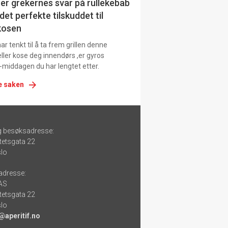
er grekernes svar på rullekebab
det perfekte tilskuddet til
kosen
r tenkt til å ta frem grillen denne
ller kose deg innendørs ,er gyros
-middagen du har lengtet etter.
e saken
g besøksadresse:
tetsgata 22
lo
adresse:
 AS
tetsgata 22
lo
@aperitif.no