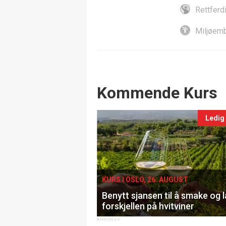
Rettferd
Miljøemb
Events
Kommende Kurs
Ledig
KURS I OSLO, 26. AUGUST
Benytt sjansen til å smake og 
forskjellen på hvitviner