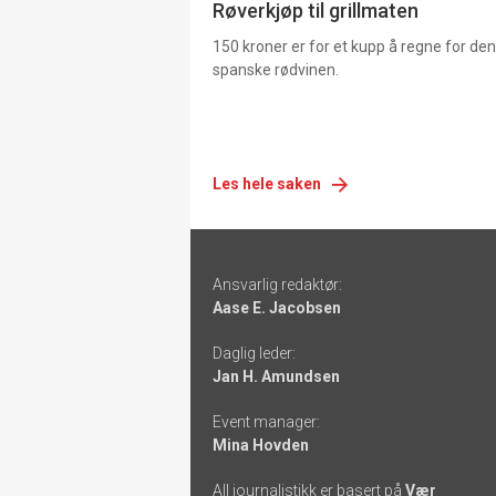
Røverkjøp til grillmaten
150 kroner er for et kupp å regne for de
spanske rødvinen.
Les hele saken
Footer
Ansvarlig redaktør:
-
Aase E. Jacobsen
links
Daglig leder:
Jan H. Amundsen
Event manager:
Mina Hovden
All journalistikk er basert på
Vær