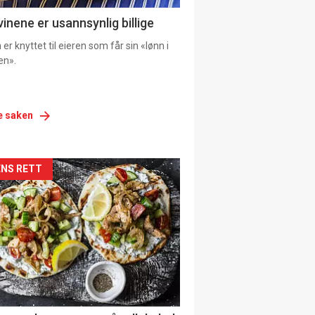
vinene er usannsynlig billige
er knyttet til eieren som får sin «lønn i
en».
e saken
siden
NS RETT
urat