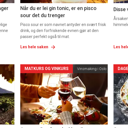
ager
Når du er lei gin tonic, er en pisco
Disse 
sour det du trenger
Årsaken 
elige
Pisco sour er som navnet antyder en svært frisk
himmel
denne
drink, og den forfriskende evnen gjør at den
passer perfekt også til mat.
Les hele saken
Les hel
Forsiden
For
MATKURS OG VINKURS
DAGE
Vinsmaking i Oslo
akkurat
akk
nå
nå
-
-
5
6