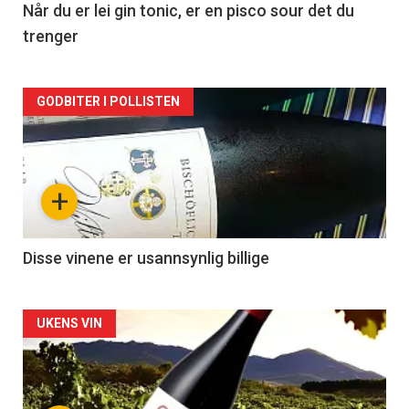
2
Når du er lei gin tonic, er en pisco sour det du
trenger
Forsiden
GODBITER I POLLISTEN
akkurat
nå
+
-
3
Disse vinene er usannsynlig billige
Forsiden
UKENS VIN
akkurat
nå