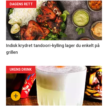
DAGENS RETT
Indisk krydret tandoori-kylling lager du enkelt på
grillen
Forsiden
UKENS DRINK
akkurat
nå
+
-