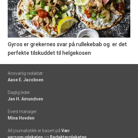
akkurat
nå
-
6
Gyros er grekernes svar på rullekebab og er det
perfekte tilskuddet til helgekosen
Footer
Ansvarlig redaktør:
Aase E. Jacobsen
-
Daglig leder:
links
Jan H. Amundsen
Event manager:
Mina Hovden
All journalistikk er basert på
Vær
varsom-plakaten
og
Redaktørplakaten