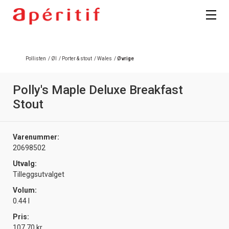
Registrer deg
Pollisten
/
Øl
/
Porter & stout
/
Wales
/
Øvrige
Polly's Maple Deluxe Breakfast
Stout
Varenummer:
20698502
Utvalg:
Tilleggsutvalget
Volum:
0.44 l
Pris:
107.70 kr