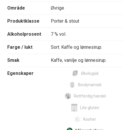
Område
Øvrige
Produktklasse
Porter & stout
Alkoholprosent
7 % vol.
Farge / lukt
Sort. Kaffe og lønnesirup.
Smak
Kaffe, vanilje og lønnesirup.
Egenskaper
Økologisk
Biodynamisk
Rettferdig handel
Lite gluten
Kosher