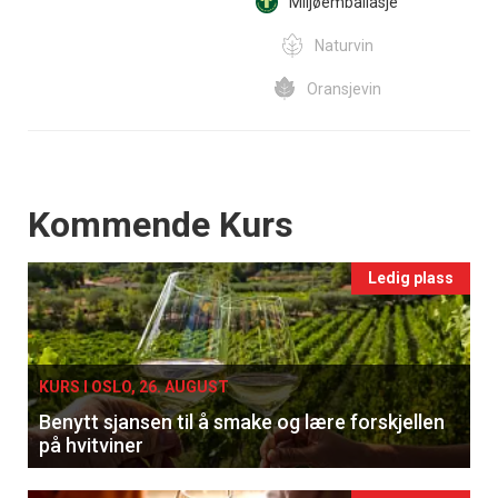
Miljøemballasje
Naturvin
Oransjevin
Events
Kommende Kurs
Ledig plass
KURS I OSLO, 26. AUGUST
Benytt sjansen til å smake og lære forskjellen
på hvitviner