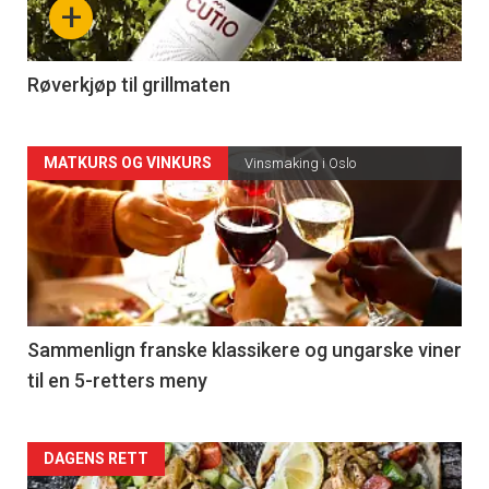
+
-
4
Røverkjøp til grillmaten
Forsiden
MATKURS OG VINKURS
Vinsmaking i Oslo
akkurat
nå
-
5
Sammenlign franske klassikere og ungarske viner
til en 5-retters meny
Forsiden
DAGENS RETT