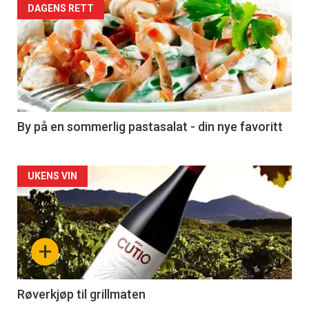
Forsiden
DAGENS RETT
akkurat
nå
-
5
By på en sommerlig pastasalat - din nye favoritt
Forsiden
UKENS VIN
akkurat
nå
+
-
6
Røverkjøp til grillmaten