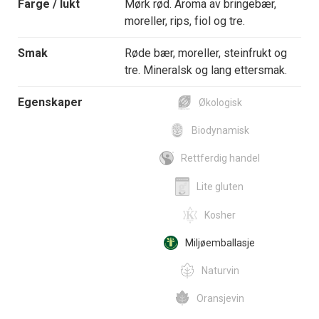
Farge / lukt
Mørk rød. Aroma av bringebær,
moreller, rips, fiol og tre.
Smak
Røde bær, moreller, steinfrukt og
tre. Mineralsk og lang ettersmak.
Egenskaper
Økologisk
Biodynamisk
Rettferdig handel
Lite gluten
Kosher
Miljøemballasje
Naturvin
Oransjevin