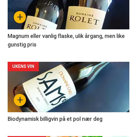
nå
+
-
3
Magnum eller vanlig flaske, ulik årgang, men like
gunstig pris
Forsiden
UKENS VIN
akkurat
nå
+
-
4
Biodynamisk billigvin på et pol nær deg