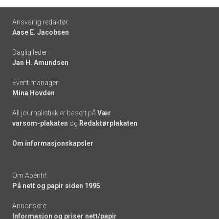
Footer
Ansvarlig redaktør:
Aase E. Jacobsen
-
Daglig leder:
links
Jan H. Amundsen
Event manager:
Mina Hovden
All journalistikk er basert på
Vær
varsom-plakaten
og
Redaktørplakaten
Om informasjonskapsler
Om Apéritif:
På nett og papir siden 1995
Annonsere:
Informasjon og priser nett/papir