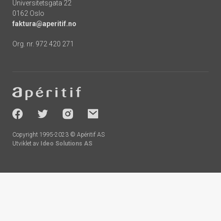
Universitetsgata 22
0162 Oslo
faktura@aperitif.no
Org. nr. 972 420 271
Footer
-
socials
Copyright 1995-2023 © Apéritif AS
Utviklet av
Ideo Solutions AS
Handlekurv