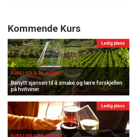
Events
Kommende Kurs
Ledig plass
KURS I OSLO, 26. AUGUST
Benytt sjansen til å smake og lære forskjellen
på hvitviner
Ledig plass
KURS I OSLO, 27. AUGUST