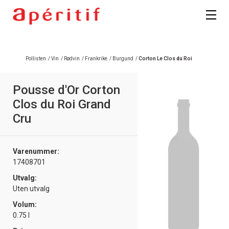
Pollisten
/
Vin
/
Rødvin
/
Frankrike
/
Burgund
/
Corton Le Clos du Roi
Pousse d'Or Corton
Clos du Roi Grand
Cru
Varenummer:
17408701
Utvalg:
Uten utvalg
Volum:
0.75 l