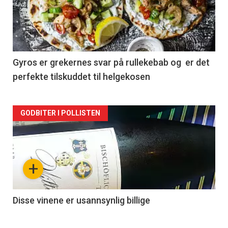
nå
-
2
Gyros er grekernes svar på rullekebab og er det
perfekte tilskuddet til helgekosen
Forsiden
GODBITER I POLLISTEN
akkurat
nå
+
-
3
Disse vinene er usannsynlig billige