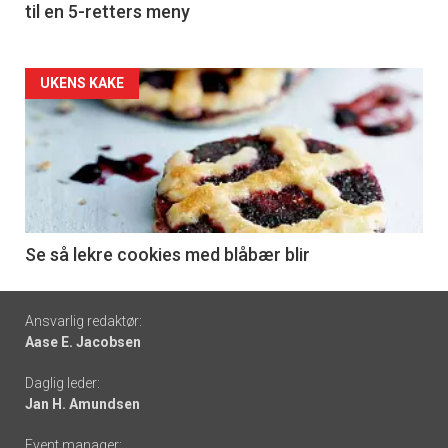
til en 5-retters meny
Forsiden
UKENS KAKE
akkurat
nå
-
6
Se så lekre cookies med blåbær blir
Footer
Ansvarlig redaktør:
Aase E. Jacobsen
-
Daglig leder:
links
Jan H. Amundsen
Event manager: