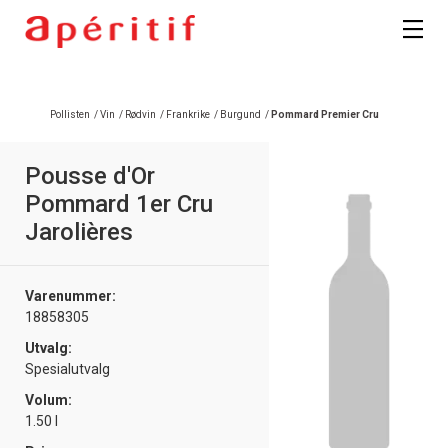
Registrer deg
Pollisten
/
Vin
/
Rødvin
/
Frankrike
/
Burgund
/
Pommard Premier Cru
Pousse d'Or
Pommard 1er Cru
Jarolières
Varenummer:
18858305
Utvalg:
Spesialutvalg
Volum:
1.50 l