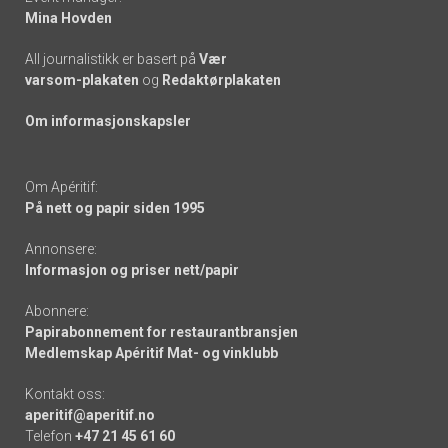
Mina Hovden
All journalistikk er basert på
Vær
varsom-plakaten
og
Redaktørplakaten
Om informasjonskapsler
Om Apéritif:
På nett og papir siden 1995
Annonsere:
Informasjon og priser nett/papir
Abonnere:
Papirabonnement for restaurantbransjen
Medlemskap Apéritif Mat- og vinklubb
Kontakt oss:
aperitif@aperitif.no
Telefon
+47 21 45 61 60