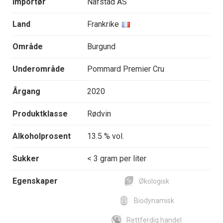
Importør
Nafstad AS
Land
Frankrike
Område
Burgund
Underområde
Pommard Premier Cru
Årgang
2020
Produktklasse
Rødvin
Alkoholprosent
13.5 % vol.
Sukker
< 3 gram per liter
Egenskaper
Økologisk
Biodynamisk
Rettferdig handel