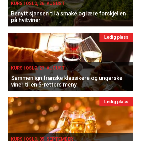
KURS I OSLO, 26. AUGUST
Benytt sjansen til å smake og lære forskjellen
på hvitviner
Ledig plass
KURS I OSLO, 27. AUGUST
Sammenlign franske klassikere og ungarske
viner til en 5-retters meny
Ledig plass
KURS I OSLO, 05. SEPTEMBER