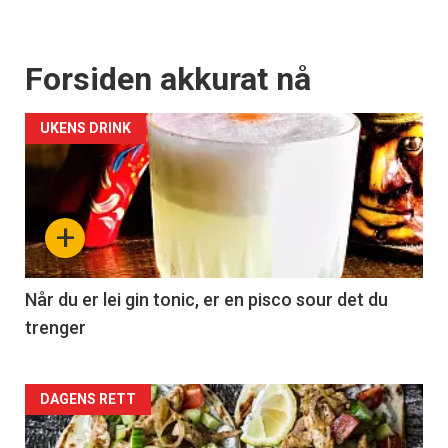
Forsiden akkurat nå
UKENS DRINK
+
Når du er lei gin tonic, er en pisco sour det du
trenger
Forsiden
DAGENS RETT
akkurat