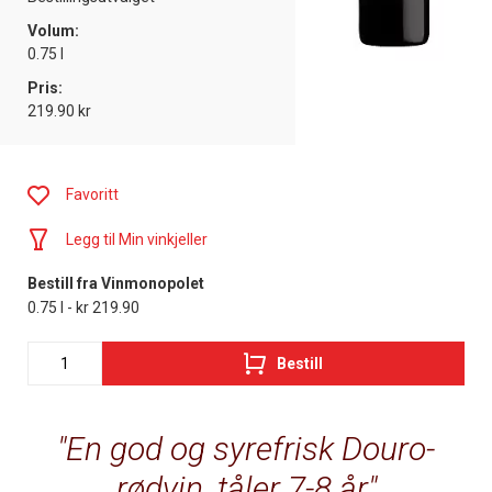
Volum:
0.75 l
Pris:
219.90 kr
Favoritt
Legg til Min vinkjeller
Bestill fra Vinmonopolet
0.75 l - kr 219.90
Bestill
En god og syrefrisk Douro-
rødvin, tåler 7-8 år