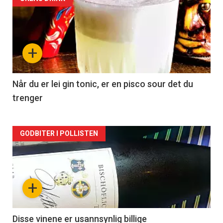
Forsiden
akkurat
nå
+
-
2
Når du er lei gin tonic, er en pisco sour det du
trenger
Forsiden
GODBITER I POLLISTEN
akkurat
nå
+
-
3
Disse vinene er usannsynlig billige