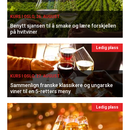
KURS I OSLO, 26. AUGUST
Benytt sjansen til å smake og lære forskjellen
på hvitviner
Ledig plass
KURS I OSLO, 27. AUGUST
Sammenlign franske klassikere og ungarske
viner til en 5-retters meny
Ledig plass
×