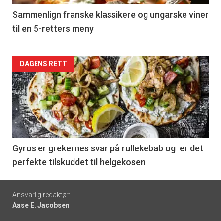
5
Sammenlign franske klassikere og ungarske viner
til en 5-retters meny
Forsiden
DAGENS RETT
akkurat
nå
-
6
Gyros er grekernes svar på rullekebab og er det
perfekte tilskuddet til helgekosen
Footer
Ansvarlig redaktør:
Aase E. Jacobsen
-