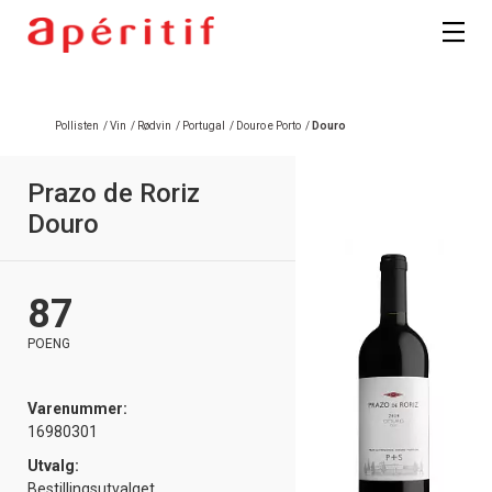
Pollisten
/
Vin
/
Rødvin
/
Portugal
/
Douro e Porto
/
Douro
Prazo de Roriz
Douro
87
POENG
Varenummer:
16980301
Utvalg:
Bestillingsutvalget