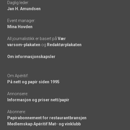
Daglig leder:
links
Jan H. Amundsen
Event manager:
Mina Hovden
All journalistikk er basert på
Vær
varsom-plakaten
og
Redaktørplakaten
Om informasjonskapsler
Om Apéritif:
På nett og papir siden 1995
Annonsere:
Informasjon og priser nett/papir
Abonnere:
Papirabonnement for restaurantbransjen
Medlemskap Apéritif Mat- og vinklubb