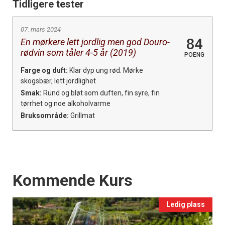
Tidligere tester
07. mars 2024
84
En mørkere lett jordlig men god Douro-
rødvin som tåler 4-5 år (2019)
POENG
Farge og duft:
Klar dyp ung rød. Mørke
skogsbær, lett jordlighet
Smak:
Rund og bløt som duften, fin syre, fin
tørrhet og noe alkoholvarme
Bruksområde:
Grillmat
Events
Kommende Kurs
Ledig plass