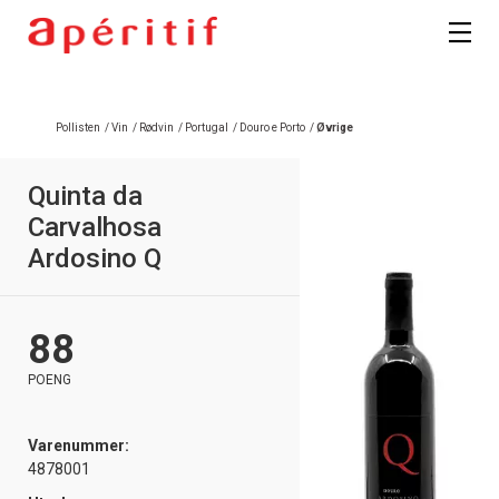
Pollisten
/
Vin
/
Rødvin
/
Portugal
/
Douro e Porto
/
Øvrige
Quinta da
Carvalhosa
Ardosino Q
88
POENG
Varenummer:
4878001