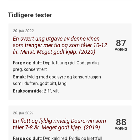
Tidligere tester
20. juli 2022
En svært ung utgave av denne vinen
87
som trenger mer tid og som tåler 10-12
POENG
år. Minst. Meget godt kjøp. (2020)
Farge og duft:
Dyp tett ung rød. Godt jordlig
preg, konsentrert
Smak:
Fyldig med god syre og konsentrasjon
som i duften, godt bitt, lang
Bruksområde:
Biff, vilt
20. juli 2021
88
En flott og fyldig rimelig Douro-vin som
tåler 7-8 år. Meget godt kjøp. (2019)
POENG
Farge og duft:
Dyp kald rød. Fyldig og kjøttfull