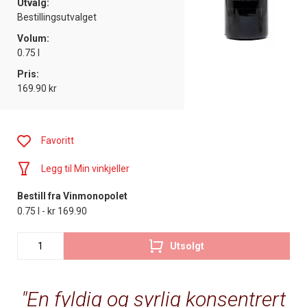
Utvalg:
Bestillingsutvalget
Volum:
0.75 l
Pris:
169.90 kr
Favoritt
Legg til Min vinkjeller
Bestill fra Vinmonopolet
0.75 l - kr 169.90
Utsolgt
En fyldig og syrlig konsentrert