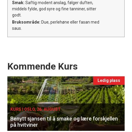
Smak:
Saftig modent anslag, følger duften,
middels fylde, god syre og fine tanniner, sitter
godt.
Bruksområde:
Due, perlehøne eller fasan med
saus.
Events
Kommende Kurs
Ledig plass
KURS I OSLO, 26. AUGUST
Benytt sjansen til å smake og lære forskjellen
på hvitviner