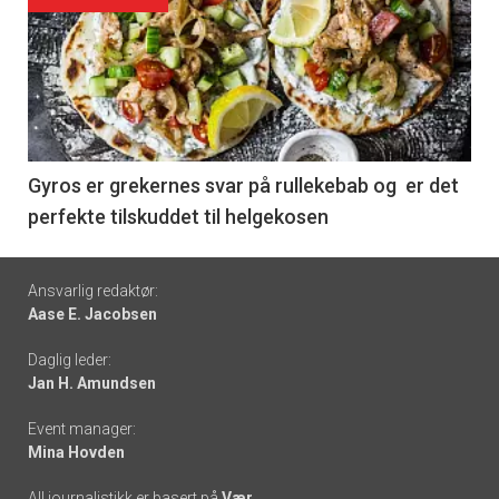
Forsiden
akkurat
nå
-
6
Gyros er grekernes svar på rullekebab og er det
perfekte tilskuddet til helgekosen
Footer
Ansvarlig redaktør:
Aase E. Jacobsen
-
Daglig leder:
links
Jan H. Amundsen
Event manager:
Mina Hovden
All journalistikk er basert på
Vær