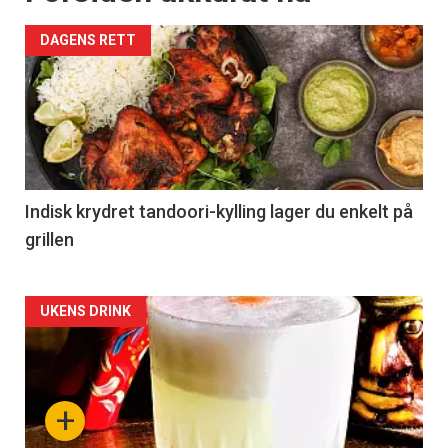
DAGENS RETT
Indisk krydret tandoori-kylling lager du enkelt på
grillen
Forsiden
UKENS DRINK
akkurat
nå
+
-