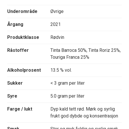
Underområde
Øvrige
Årgang
2021
Produktklasse
Rødvin
Råstoffer
Tinta Barroca 50%, Tinta Roriz 25%,
Touriga Franca 25%
Alkoholprosent
13.5 % vol.
Sukker
< 3 gram per liter
Syre
5.0 gram per liter
Farge / lukt
Dyp kald tett rød. Mørk og syrlig
frukt god dybde og konsentrasjon
Smak
Stor og myk fyldig og syrlig smak