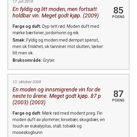
17. juli 2018
85
En fyldig og litt moden, men fortsatt
holdbar vin. Meget godt kjøp. (2009)
POENG
Farge og duft:
Dyp tett rød. Moden duft med
mørke bærtoner, jordsmonn og eik.
Smak:
Fyldig og moden med dempet spenst,
men ok friskhet, ok tanniner mot slutten, tørker
litt men ok.
Bruksområde:
Gryter.
13. oktober 2008
En moden og innsmigrende vin for de
87
neste to årene. Meget godt kjøp. 87 p
POENG
(2003) (2003)
Farge og duft:
Mørk rød med modent preg. Fin
moden duft av plommer, kirsebær, skogsbær, en
touch av eukalyptus, stall, tobakk og
moseskogbunn.