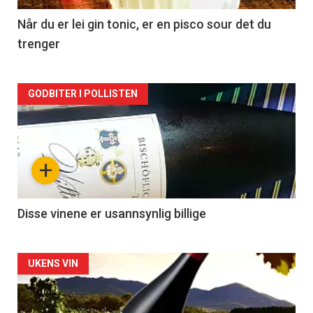
2
Når du er lei gin tonic, er en pisco sour det du
trenger
Forsiden
GODBITER I POLLISTEN
akkurat
nå
+
-
3
Disse vinene er usannsynlig billige
Forsiden
UKENS VIN
akkurat