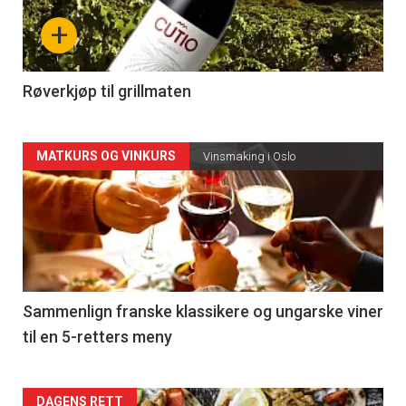
nå
+
-
4
Røverkjøp til grillmaten
Forsiden
MATKURS OG VINKURS
Vinsmaking i Oslo
akkurat
nå
-
5
Sammenlign franske klassikere og ungarske viner
til en 5-retters meny
DAGENS RETT