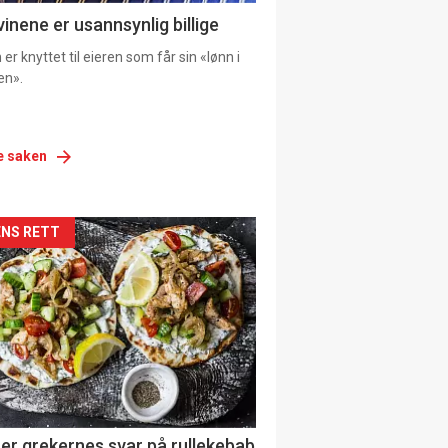
vinene er usannsynlig billige
er knyttet til eieren som får sin «lønn i
en».
e saken
siden
NS RETT
urat
er grekernes svar på rullekebab