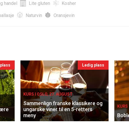
ig handel
Lite gluten
Kosher
allasje
Naturvin
Oransjevin
 plass
Ledig plass
KURS I OSLO, 27. AUGUST
Sammenlign franske klassikere og
KURS 
lære
ungarske viner til en 5-retters
meny
Bobl