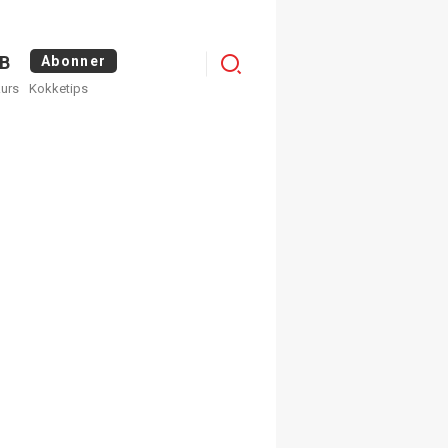
Menu
B
Abonner
kurs
Kokketips
profile