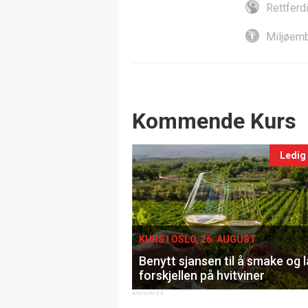
Rettferd
Miljøemb
Events
Kommende Kurs
Ledig
KURS I OSLO, 26. AUGUST
Benytt sjansen til å smake og 
forskjellen på hvitviner