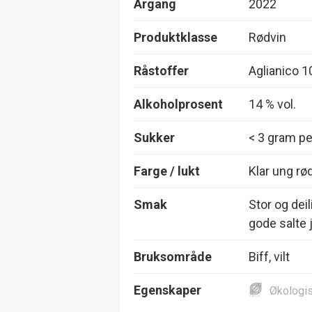
Årgang
2022
Produktklasse
Rødvin
Råstoffer
Aglianico 
Alkoholprosent
14 % vol.
Sukker
< 3 gram per
Farge / lukt
Klar ung rø
Smak
Stor og dei
gode salte 
Bruksområde
Biff, vilt
Egenskaper
Økologi