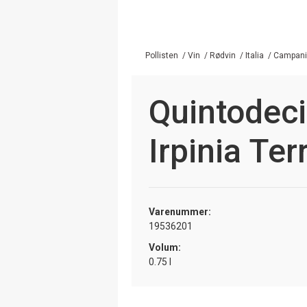
Pollisten
/
Vin
/
Rødvin
/
Italia
/
Campani
Quintodec
Irpinia Ter
Varenummer:
19536201
Volum:
0.75 l