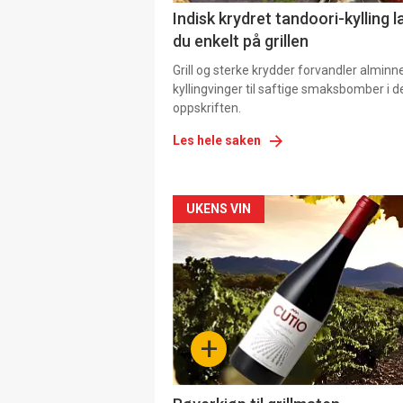
Indisk krydret tandoori-kylling l
du enkelt på grillen
Grill og sterke krydder forvandler alminn
kyllingvinger til saftige smaksbomber i 
oppskriften.
Les hele saken
Forsiden
UKENS VIN
akkurat
nå
-
+
4