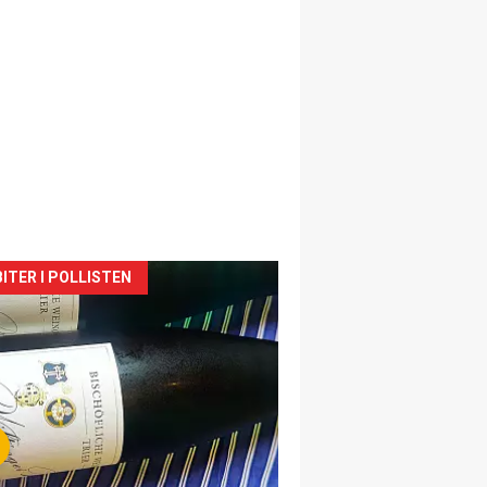
siden
ITER I POLLISTEN
urat