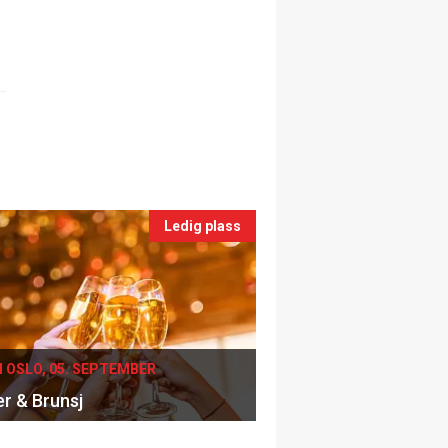
Ledig plass
I OSLO, 05. SEPTEMBER
er & Brunsj