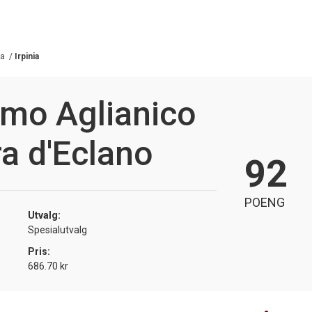
a
/
Irpinia
imo Aglianico
ra d'Eclano
92
POENG
Utvalg:
Spesialutvalg
Pris:
686.70 kr