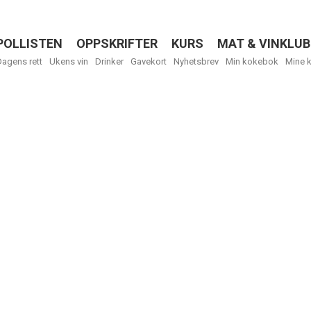
POLLISTEN
OPPSKRIFTER
KURS
MAT & VINKLUB
Menu
Dagens rett
Ukens vin
Drinker
Gavekort
Nyhetsbrev
Min kokebok
Mine 