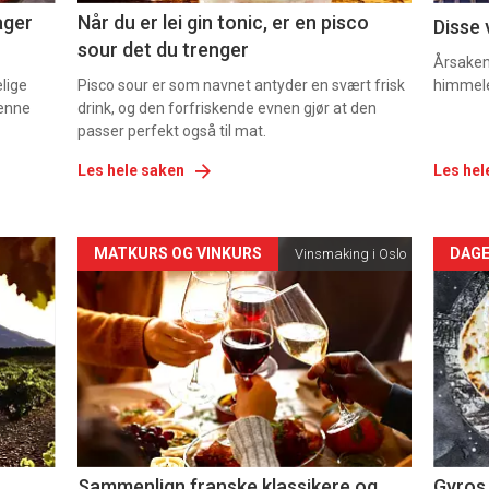
ager
Når du er lei gin tonic, er en pisco
Disse 
sour det du trenger
Årsaken 
elige
Pisco sour er som navnet antyder en svært frisk
himmel
denne
drink, og den forfriskende evnen gjør at den
passer perfekt også til mat.
Les hele saken
Les hel
Forsiden
For
MATKURS OG VINKURS
DAGE
Vinsmaking i Oslo
akkurat
akk
nå
nå
-
-
5
6
Sammenlign franske klassikere og
Gyros 