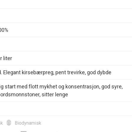
100%
 liter
d. Elegant kirsebærpreg, pent trevirke, god dybde
lig start med flott mykhet og konsentrasjon, god syre,
jordsmonnstoner, sitter lenge
sk
Biodynamisk