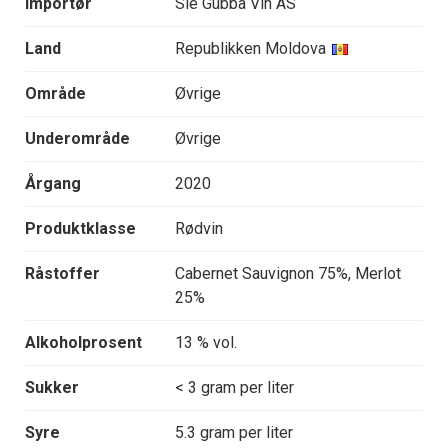
Importør
Sie Gubba Vin AS
Land
Republikken Moldova
Område
Øvrige
Underområde
Øvrige
Årgang
2020
Produktklasse
Rødvin
Råstoffer
Cabernet Sauvignon 75%, Merlot
25%
Alkoholprosent
13 % vol.
Sukker
< 3 gram per liter
Syre
5.3 gram per liter