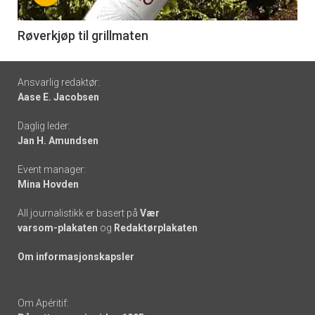
-
6
Røverkjøp til grillmaten
Footer
Ansvarlig redaktør:
Aase E. Jacobsen
-
Daglig leder:
links
Jan H. Amundsen
Event manager:
Mina Hovden
All journalistikk er basert på
Vær
varsom-plakaten
og
Redaktørplakaten
Om informasjonskapsler
Om Apéritif: