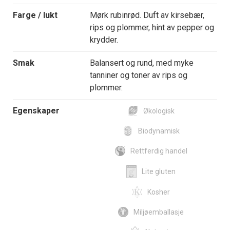
Farge / lukt
Mørk rubinrød. Duft av kirsebær,
rips og plommer, hint av pepper og
krydder.
Smak
Balansert og rund, med myke
tanniner og toner av rips og
plommer.
Egenskaper
Økologisk
Biodynamisk
Rettferdig handel
Lite gluten
Kosher
Miljøemballasje