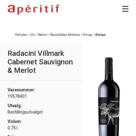
Registrer deg
Pollisten
/
Vin
/
Rødvin
/
Republikken Moldova
/
Øvrige
/
Øvrige
Radacini Villmark
Cabernet Sauvignon
& Merlot
Varenummer:
19578401
Utvalg:
Bestillingsutvalget
Volum:
0.75 l