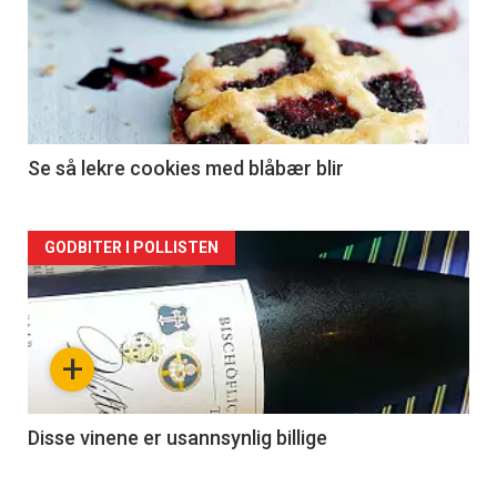
Se så lekre cookies med blåbær blir
Forsiden
GODBITER I POLLISTEN
akkurat
nå
+
-
2
Disse vinene er usannsynlig billige