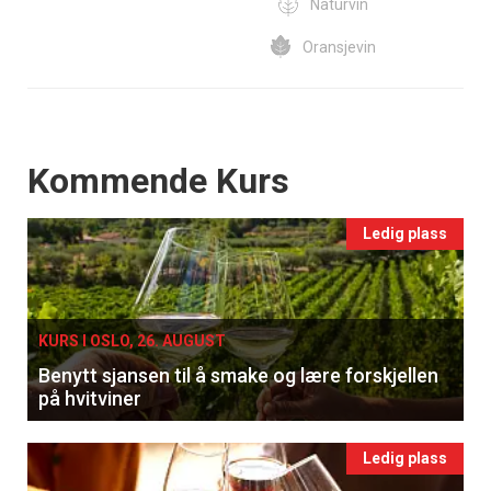
Naturvin
Oransjevin
Events
Kommende Kurs
Ledig plass
KURS I OSLO, 26. AUGUST
Benytt sjansen til å smake og lære forskjellen
på hvitviner
Ledig plass