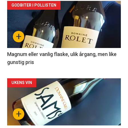
Forsiden
GODBITER I POLLISTEN
akkurat
nå
+
-
3
Magnum eller vanlig flaske, ulik årgang, men like
gunstig pris
Forsiden
UKENS VIN
akkurat
nå
+
-