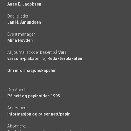
Aase E. Jacobsen
-
Daglig leder:
links
Jan H. Amundsen
Event manager:
Mina Hovden
All journalistikk er basert på
Vær
varsom-plakaten
og
Redaktørplakaten
Om informasjonskapsler
Om Apéritif:
På nett og papir siden 1995
Annonsere:
Informasjon og priser nett/papir
Abonnere: