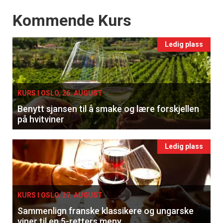
Events
Kommende Kurs
Ledig plass
KURS I OSLO, 26. AUGUST
Benytt sjansen til å smake og lære forskjellen
på hvitviner
Ledig plass
KURS I OSLO, 27. AUGUST
Sammenlign franske klassikere og ungarske
viner til en 5-retters meny