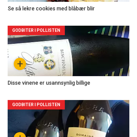
Se så lekre cookies med blåbær blir
Forsiden
GODBITER I POLLISTEN
akkurat
nå
+
-
2
Disse vinene er usannsynlig billige
Forsiden
GODBITER I POLLISTEN
akkurat
nå