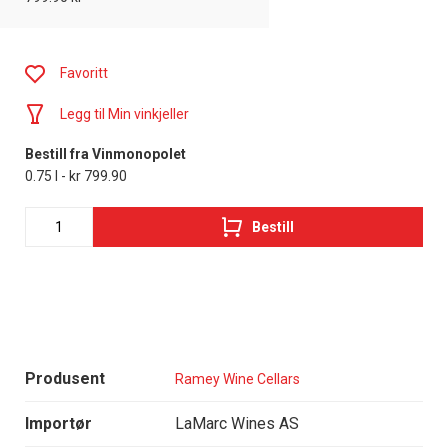
Favoritt
Legg til Min vinkjeller
Bestill fra Vinmonopolet
0.75 l - kr 799.90
Bestill
Produsent
Ramey Wine Cellars
Importør
LaMarc Wines AS