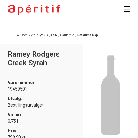
Pollisten
/
Vin
/
Rødvin
/
USA
/
California
/
Petaluma Gap
Ramey Rodgers
Creek Syrah
Varenummer:
19459501
Utvalg:
Bestillingsutvalget
Volum:
0.75 l
Pris:
799.90 kr