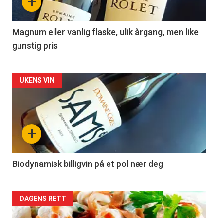
+
-
3
Magnum eller vanlig flaske, ulik årgang, men like
gunstig pris
Forsiden
UKENS VIN
akkurat
nå
+
-
4
Biodynamisk billigvin på et pol nær deg
Forsiden
DAGENS RETT