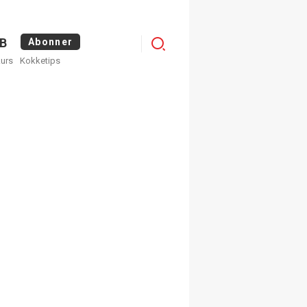
Menu
B
Abonner
kurs
Kokketips
profile
egistrer deg