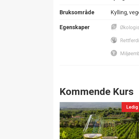
Bruksområde
Kylling, veg
Egenskaper
Økologi
Rettferd
Miljøemb
Events
Kommende Kurs
Ledig