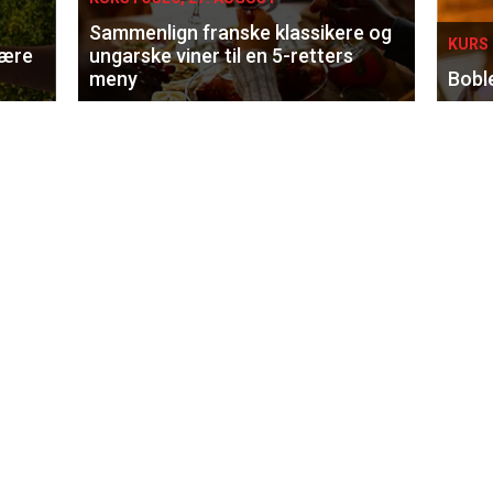
Sammenlign franske klassikere og
KURS 
lære
ungarske viner til en 5-retters
meny
Bobl