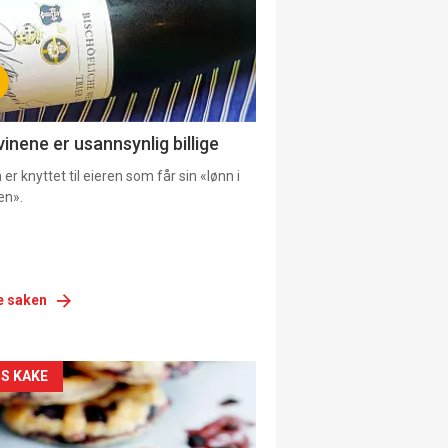
vinene er usannsynlig billige
er knyttet til eieren som får sin «lønn i
en».
e saken
siden
S KAKE
urat