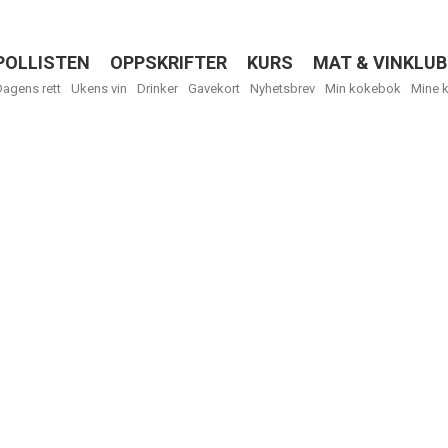
POLLISTEN
OPPSKRIFTER
KURS
MAT & VINKLUB
Menu
Dagens rett
Ukens vin
Drinker
Gavekort
Nyhetsbrev
Min kokebok
Mine 
R