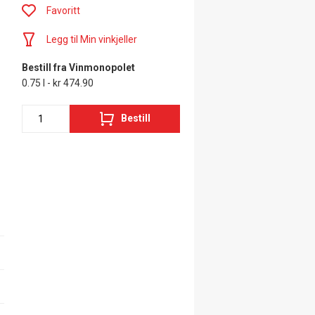
Favoritt
Legg til Min vinkjeller
Bestill fra Vinmonopolet
0.75 l - kr 474.90
Bestill