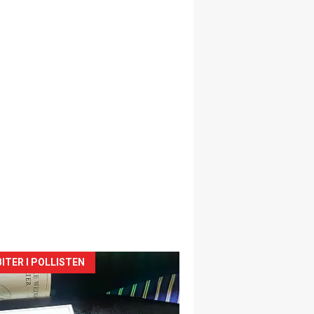
siden
ITER I POLLISTEN
urat