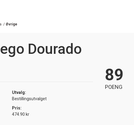
a
/
Øvrige
lego Dourado
89
POENG
Utvalg:
Bestillingsutvalget
Pris:
474.90 kr