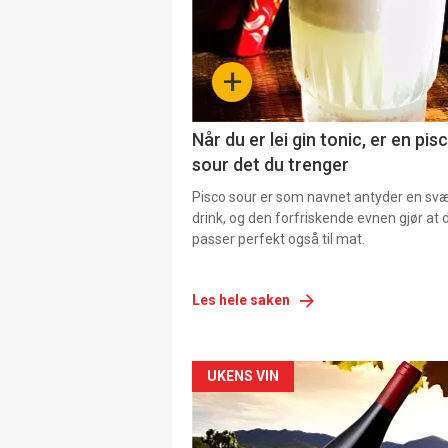
+
Når du er lei gin tonic, er en pis
sour det du trenger
Pisco sour er som navnet antyder en svær
drink, og den forfriskende evnen gjør at 
passer perfekt også til mat.
Les hele saken
Forsiden
UKENS VIN
akkurat