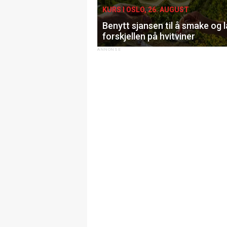
KURS I OSLO, 26. AUGUST
Benytt sjansen til å smake og 
forskjellen på hvitviner