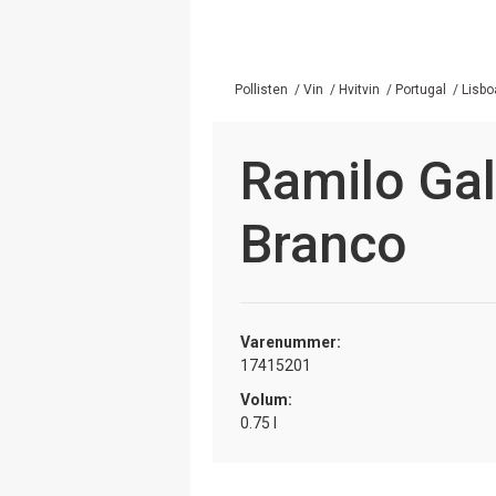
Pollisten
/
Vin
/
Hvitvin
/
Portugal
/
Lisbo
Ramilo Ga
Branco
Varenummer:
17415201
Volum:
0.75 l