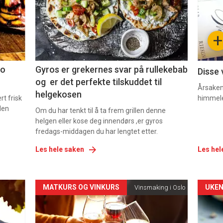
nå
nå
-
-
+
2
3
co
Gyros er grekernes svar på rullekebab
Disse 
og er det perfekte tilskuddet til
Årsaken 
helgekosen
t frisk
himmel
den
Om du har tenkt til å ta frem grillen denne
helgen eller kose deg innendørs ,er gyros
fredags-middagen du har lengtet etter.
Les hele saken
Les hel
Forsiden
For
MATKURS OG VINKURS
UKEN
Vinsmaking i Oslo
akkurat
akk