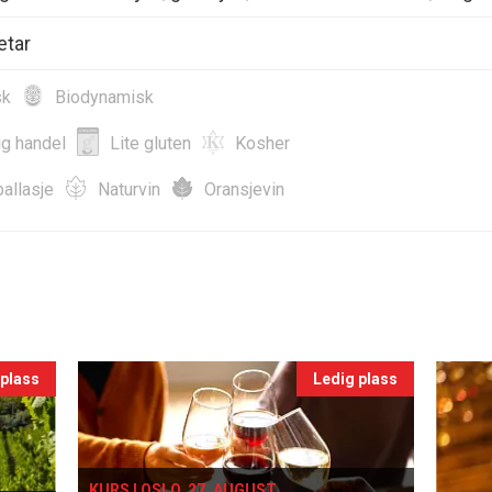
etar
sk
Biodynamisk
ig handel
Lite gluten
Kosher
allasje
Naturvin
Oransjevin
 plass
Ledig plass
KURS I OSLO, 27. AUGUST