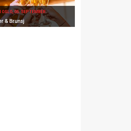
I OSLO, 05. SEPTEMBER
er & Brunsj