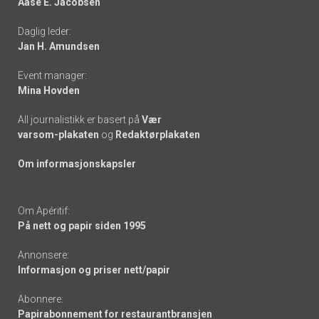
Aase E. Jacobsen
-
Daglig leder:
links
Jan H. Amundsen
Event manager:
Mina Hovden
All journalistikk er basert på
Vær
varsom-plakaten
og
Redaktørplakaten
Om informasjonskapsler
Om Apéritif:
På nett og papir siden 1995
Annonsere:
Informasjon og priser nett/papir
Abonnere:
Papirabonnement for restaurantbransjen