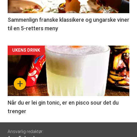
-
5
Sammenlign franske klassikere og ungarske viner
til en 5-retters meny
Forsiden
UKENS DRINK
akkurat
nå
+
-
6
Når du er lei gin tonic, er en pisco sour det du
trenger
Footer
Ansvarlig redaktør: