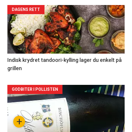
Forsiden
DAGENS RETT
akkurat
nå
-
2
Indisk krydret tandoori-kylling lager du enkelt på
grillen
Forsiden
GODBITER I POLLISTEN
akkurat
nå
+
-