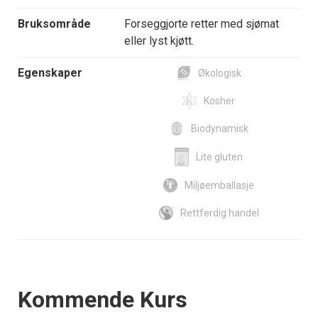
Bruksområde
Forseggjorte retter med sjømat
eller lyst kjøtt.
Egenskaper
Økologisk
Kosher
Biodynamisk
Lite gluten
Miljøemballasje
Rettferdig handel
Events
Kommende Kurs