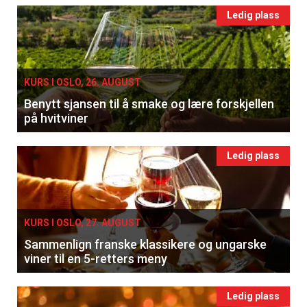
Ledig plass
KURS I OSLO, 26. AUGUST
Benytt sjansen til å smake og lære forskjellen
på hvitviner
Ledig plass
KURS I OSLO, 27. AUGUST
Sammenlign franske klassikere og ungarske
viner til en 5-retters meny
Ledig plass