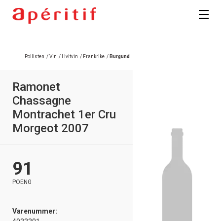
Pollisten
/
Vin
/
Hvitvin
/
Frankrike
/
Burgund
Ramonet
Chassagne
Montrachet 1er Cru
Morgeot 2007
91
POENG
Varenummer: