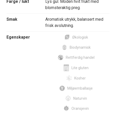
Farge / lukt
Lys gul. Moden hvit frukt med
blomsteraktig preg.
Smak
Aromatisk utrykk, balansert med
frisk avslutning.
Egenskaper
Økologisk
Biodynamisk
Rettferdig handel
Lite gluten
Kosher
Miljøemballasje
Naturvin
Oransjevin