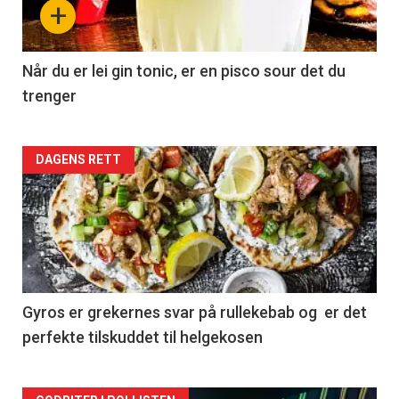
+
Når du er lei gin tonic, er en pisco sour det du
trenger
Forsiden
DAGENS RETT
akkurat
nå
-
2
Gyros er grekernes svar på rullekebab og er det
perfekte tilskuddet til helgekosen