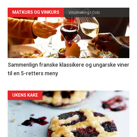
Forsiden
MATKURS OG VINKURS
Vinsmaking i Oslo
akkurat
nå
-
5
Sammenlign franske klassikere og ungarske viner
til en 5-retters meny
Forsiden
UKENS KAKE
akkurat
nå
-