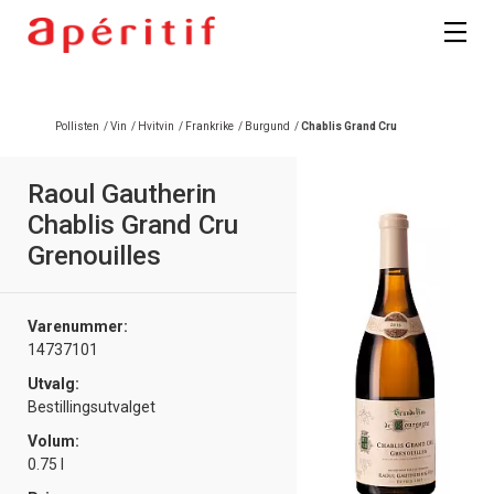
Pollisten
/
Vin
/
Hvitvin
/
Frankrike
/
Burgund
/
Chablis Grand Cru
Raoul Gautherin
Chablis Grand Cru
Grenouilles
Varenummer:
14737101
Utvalg:
Bestillingsutvalget
Volum:
0.75 l