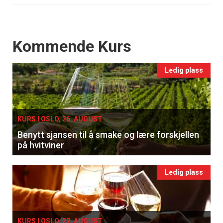
Events
Kommende Kurs
Ledig plass
KURS I OSLO, 26. AUGUST
Benytt sjansen til å smake og lære forskjellen
på hvitviner
Ledig plass
KURS I OSLO, 27. AUGUST