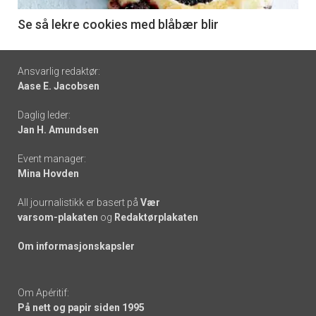
6
Se så lekre cookies med blåbær blir
Footer
Ansvarlig redaktør:
Aase E. Jacobsen
-
Daglig leder:
links
Jan H. Amundsen
Event manager:
Mina Hovden
All journalistikk er basert på
Vær
varsom-plakaten
og
Redaktørplakaten
Om informasjonskapsler
Om Apéritif:
På nett og papir siden 1995