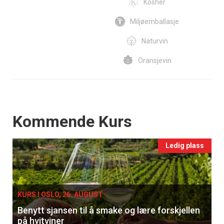
Kosher
Miljøemballasje
Naturvin
Oransjevin
Events
Kommende Kurs
Ledig plass
KURS I OSLO, 26. AUGUST
Benytt sjansen til å smake og lære forskjellen
på hvitviner