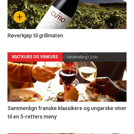
nå
+
-
4
Røverkjøp til grillmaten
Forsiden
MATKURS OG VINKURS
Vinsmaking i Oslo
akkurat
nå
-
5
Sammenlign franske klassikere og ungarske viner
til en 5-retters meny