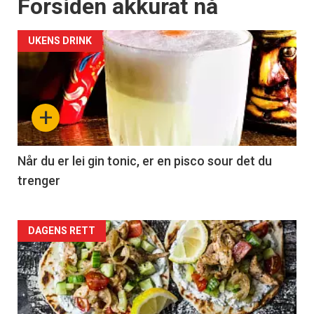
Forsiden akkurat nå
UKENS DRINK
+
Når du er lei gin tonic, er en pisco sour det du
trenger
Forsiden
DAGENS RETT
akkurat
nå