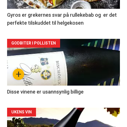
-
2
Gyros er grekernes svar på rullekebab og er det
perfekte tilskuddet til helgekosen
Forsiden
GODBITER I POLLISTEN
akkurat
nå
+
-
3
Disse vinene er usannsynlig billige
Forsiden
UKENS VIN
akkurat