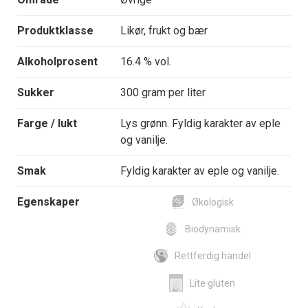
Produktklasse
Likør, frukt og bær
Alkoholprosent
16.4 % vol.
Sukker
300 gram per liter
Farge / lukt
Lys grønn. Fyldig karakter av eple
og vanilje.
Smak
Fyldig karakter av eple og vanilje.
Egenskaper
Økologisk
Biodynamisk
Rettferdig handel
Lite gluten