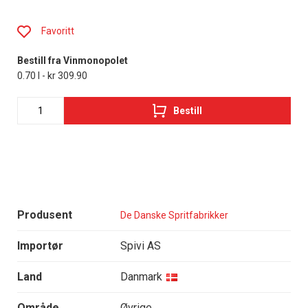
Favoritt
Bestill fra Vinmonopolet
0.70 l - kr 309.90
Bestill
Produsent
De Danske Spritfabrikker
Importør
Spivi AS
Land
Danmark
Område
Øvrige