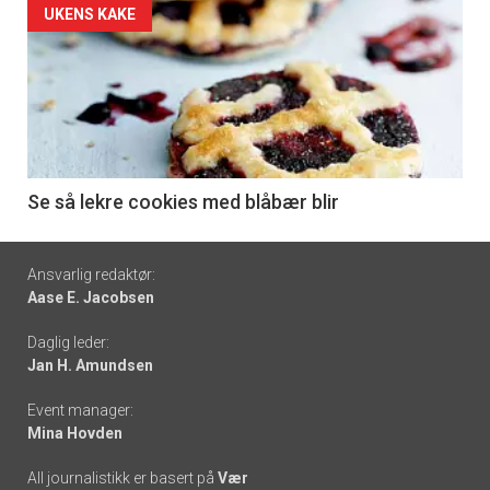
Forsiden
UKENS KAKE
akkurat
nå
-
6
Se så lekre cookies med blåbær blir
Footer
Ansvarlig redaktør:
Aase E. Jacobsen
-
Daglig leder:
links
Jan H. Amundsen
Event manager:
Mina Hovden
All journalistikk er basert på
Vær