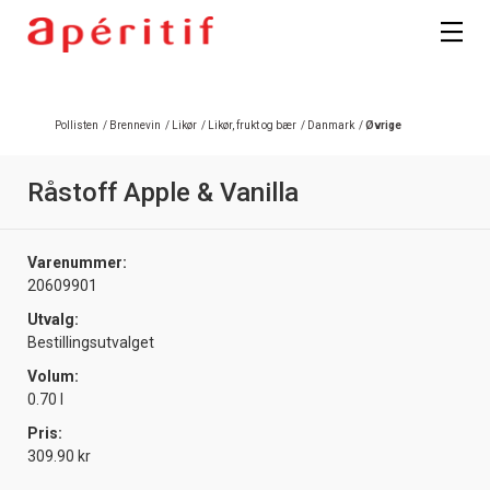
Registrer deg
Pollisten
/
Brennevin
/
Likør
/
Likør, frukt og bær
/
Danmark
/
Øvrige
Råstoff Apple & Vanilla
Varenummer:
20609901
Utvalg:
Bestillingsutvalget
Volum:
0.70 l
Pris:
309.90 kr