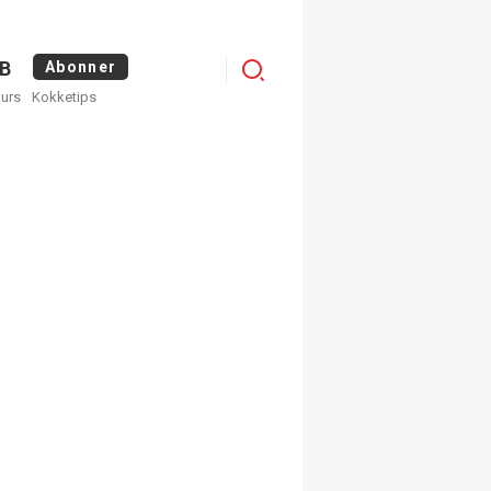
Menu
B
Abonner
kurs
Kokketips
profile