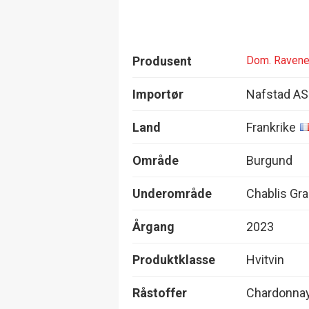
Produsent
Dom. Raven
Importør
Nafstad AS
Land
Frankrike
Område
Burgund
Underområde
Chablis Gr
Årgang
2023
Produktklasse
Hvitvin
Råstoffer
Chardonna