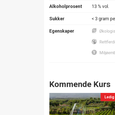
Alkoholprosent
13 % vol.
Sukker
< 3 gram per
Egenskaper
Økologi
Rettferd
Miljøemb
Events
Kommende Kurs
Ledig