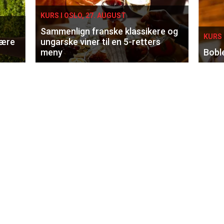
KURS I OSLO, 27. AUGUST
Sammenlign franske klassikere og
KURS 
lære
ungarske viner til en 5-retters
meny
Bobl