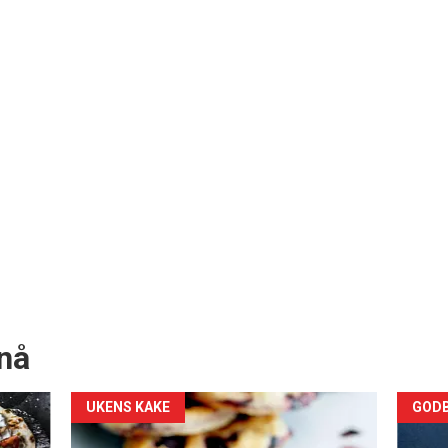
nå
Forsiden
For
UKENS KAKE
GODB