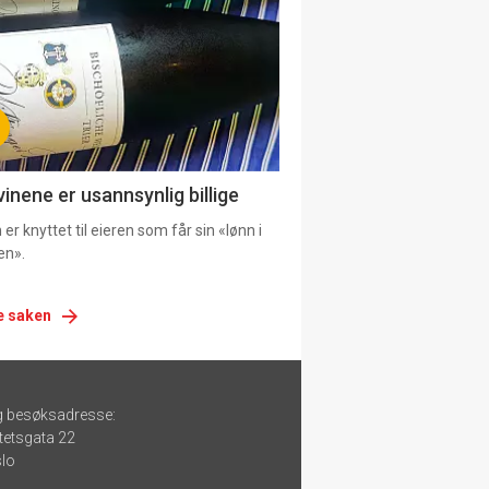
urat
vinene er usannsynlig billige
er knyttet til eieren som får sin «lønn i
en».
e saken
g besøksadresse:
tetsgata 22
lo