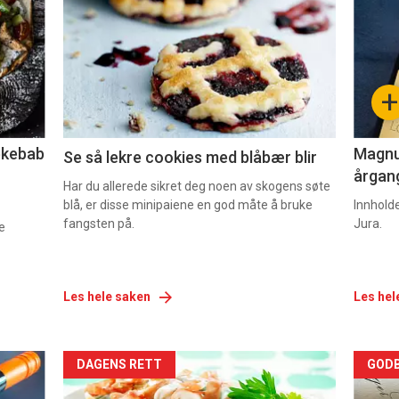
akkurat
akk
nå
nå
-
-
+
2
3
lekebab
Magnum
Se så lekre cookies med blåbær blir
årgang
Har du allerede sikret deg noen av skogens søte
blå, er disse minipaiene en god måte å bruke
Innhold
fangsten på.
Jura.
e
Les hele saken
Les hel
Forsiden
For
DAGENS RETT
GODB