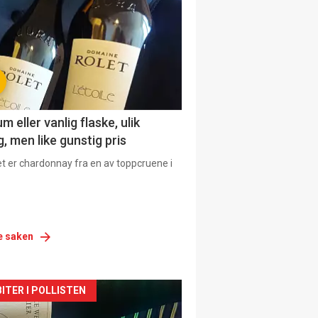
urat
 eller vanlig flaske, ulik
, men like gunstig pris
et er chardonnay fra en av toppcruene i
e saken
siden
ITER I POLLISTEN