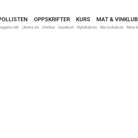
POLLISTEN
OPPSKRIFTER
KURS
MAT & VINKLUB
Menu
Dagens rett
Ukens vin
Drinker
Gavekort
Nyhetsbrev
Min kokebok
Mine 