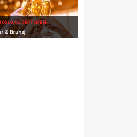
I OSLO, 05. SEPTEMBER
er & Brunsj