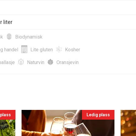
 liter
sk
Biodynamisk
ig handel
Lite gluten
Kosher
allasje
Naturvin
Oransjevin
 plass
Ledig plass