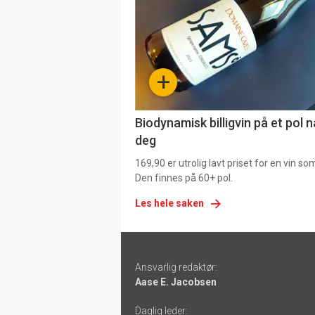
akkurat
nå
-
+
4
Biodynamisk billigvin på et pol 
deg
169,90 er utrolig lavt priset for en vin s
Den finnes på 60+ pol.
Les hele saken
Footer
Ansvarlig redaktør:
-
Aase E. Jacobsen
links
Daglig leder: