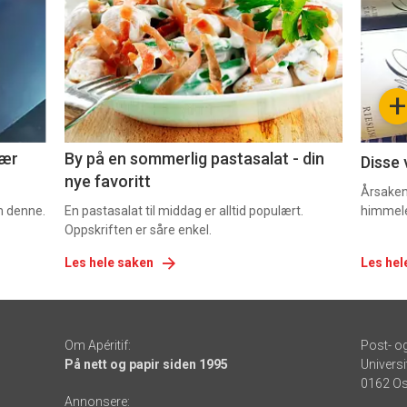
akkurat
akk
nå
nå
-
-
+
5
6
nær
By på en sommerlig pastasalat - din
Disse 
nye favoritt
Årsaken 
om denne.
En pastasalat til middag er alltid populært.
himmel
Oppskriften er såre enkel.
Les hele saken
Les hel
Om Apéritif:
Post- o
På nett og papir siden 1995
Universi
0162 Os
Annonsere: