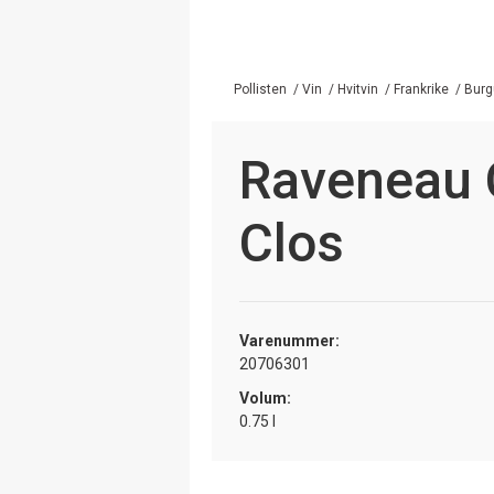
Pollisten
/
Vin
/
Hvitvin
/
Frankrike
/
Burg
Raveneau 
Clos
Varenummer:
20706301
Volum:
0.75 l