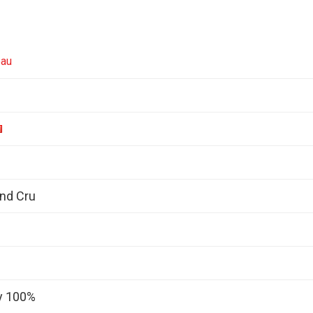
eau
and Cru
y 100%