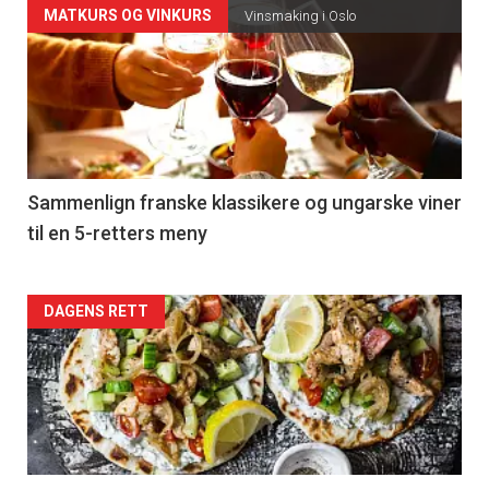
Forsiden
MATKURS OG VINKURS
Vinsmaking i Oslo
akkurat
nå
-
5
Sammenlign franske klassikere og ungarske viner
til en 5-retters meny
Forsiden
DAGENS RETT
akkurat
nå
-