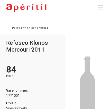
Pollisten
/
Vin
/
Rødvin
/
Hellas
Refosco Klonos
Mercouri 2011
84
POENG
Varenummer:
1771001
Utvalg:
Spesialutvalg