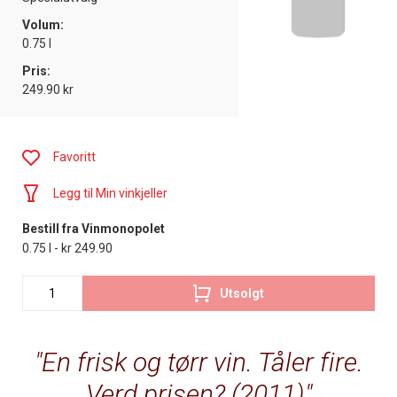
Volum:
0.75 l
Pris:
249.90 kr
Favoritt
Legg til Min vinkjeller
Bestill fra Vinmonopolet
0.75 l - kr 249.90
Utsolgt
En frisk og tørr vin. Tåler fire.
Verd prisen? (2011)