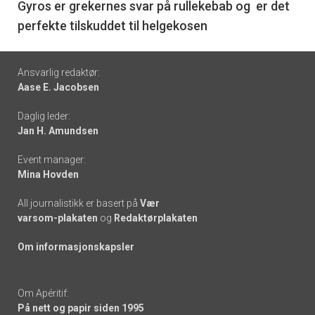
6
Gyros er grekernes svar på rullekebab og er det
perfekte tilskuddet til helgekosen
Footer
Ansvarlig redaktør:
Aase E. Jacobsen
-
Daglig leder:
links
Jan H. Amundsen
Event manager:
Mina Hovden
All journalistikk er basert på
Vær
varsom-plakaten
og
Redaktørplakaten
Om informasjonskapsler
Om Apéritif:
På nett og papir siden 1995