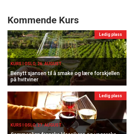
Events
Kommende Kurs
Ledig plass
KURS I OSLO, 26. AUGUST
Benytt sjansen til å smake og lære forskjellen
på hvitviner
Ledig plass
KURS I OSLO, 27. AUGUST