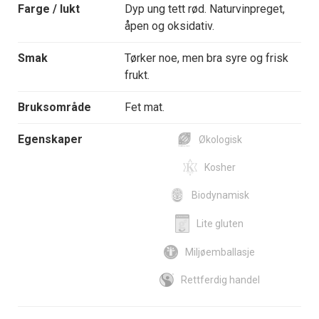
Farge / lukt
Dyp ung tett rød. Naturvinpreget,
åpen og oksidativ.
Smak
Tørker noe, men bra syre og frisk
frukt.
Bruksområde
Fet mat.
Egenskaper
Økologisk
Kosher
Biodynamisk
Lite gluten
Miljøemballasje
Rettferdig handel