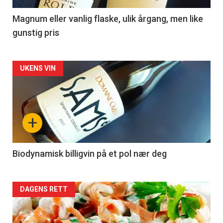
3
Magnum eller vanlig flaske, ulik årgang, men like
gunstig pris
Forsiden
UKENS VIN
akkurat
nå
+
-
4
Biodynamisk billigvin på et pol nær deg
Forsiden
DAGENS RETT
akkurat