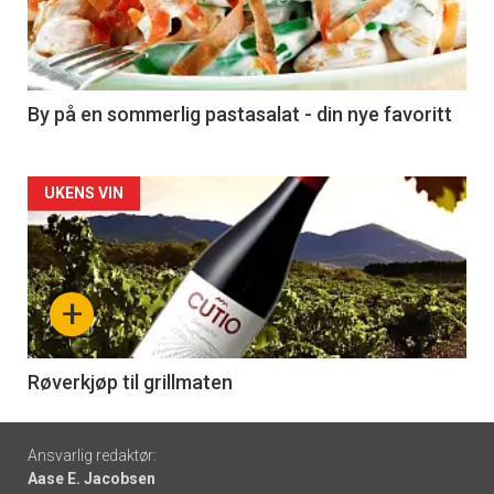
nå
-
5
By på en sommerlig pastasalat - din nye favoritt
Forsiden
UKENS VIN
akkurat
nå
+
-
6
Røverkjøp til grillmaten
Footer
Ansvarlig redaktør:
Aase E. Jacobsen
-