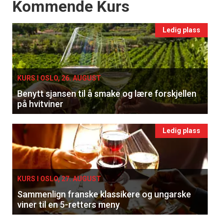
Events
Kommende Kurs
Ledig plass
KURS I OSLO, 26. AUGUST
Benytt sjansen til å smake og lære forskjellen
på hvitviner
Ledig plass
KURS I OSLO, 27. AUGUST
Sammenlign franske klassikere og ungarske
viner til en 5-retters meny