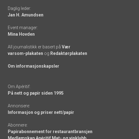
Daglig leder:
links
Jan H. Amundsen
Event manager:
Mina Hovden
All journalistikk er basert på
Vær
varsom-plakaten
og
Redaktørplakaten
Om informasjonskapsler
Om Apéritif:
På nett og papir siden 1995
Annonsere:
Informasjon og priser nett/papir
Abonnere:
Papirabonnement for restaurantbransjen
Medlemskap Apéritif Mat- og vinklubb