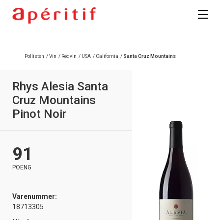
Registrer deg
Pollisten
/
Vin
/
Rødvin
/
USA
/
California
/
Santa Cruz Mountains
Rhys Alesia Santa
Cruz Mountains
Pinot Noir
91
POENG
Varenummer:
18713305