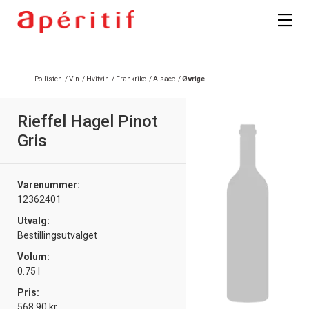
Registrer deg
Pollisten
/
Vin
/
Hvitvin
/
Frankrike
/
Alsace
/
Øvrige
Rieffel Hagel Pinot
Gris
Varenummer:
12362401
Utvalg:
Bestillingsutvalget
Volum:
0.75 l
Pris:
568.90 kr