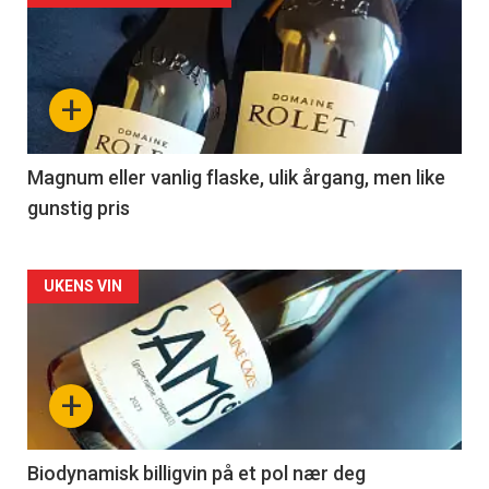
akkurat
nå
+
-
3
Magnum eller vanlig flaske, ulik årgang, men like
gunstig pris
Forsiden
UKENS VIN
akkurat
nå
+
-
4
Biodynamisk billigvin på et pol nær deg