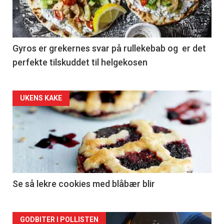
Gyros er grekernes svar på rullekebab og er det
perfekte tilskuddet til helgekosen
Forsiden
UKENS KAKE
akkurat
nå
-
2
Se så lekre cookies med blåbær blir
Forsiden
GODBITER I POLLISTEN