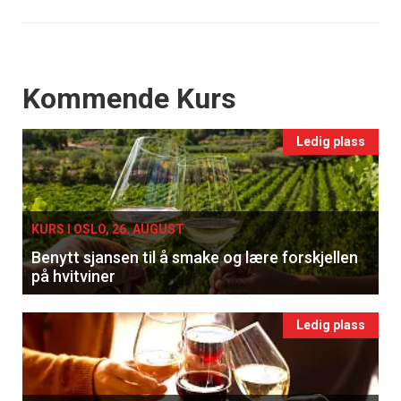
Events
Kommende Kurs
Ledig plass
KURS I OSLO, 26. AUGUST
Benytt sjansen til å smake og lære forskjellen
på hvitviner
Ledig plass