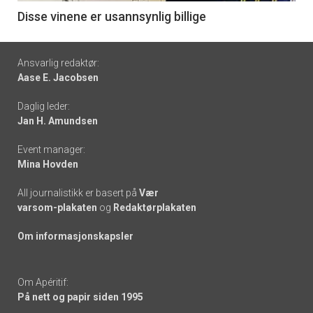
6
Disse vinene er usannsynlig billige
Footer
Ansvarlig redaktør:
Aase E. Jacobsen
-
Daglig leder:
links
Jan H. Amundsen
Event manager:
Mina Hovden
All journalistikk er basert på
Vær
varsom-plakaten
og
Redaktørplakaten
Om informasjonskapsler
Om Apéritif:
På nett og papir siden 1995