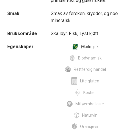
primærfrukt og gule frukter.
Smak
Smak av fersken, krydder, og noe
mineralsk.
Bruksområde
Skalldyr, Fisk, Lyst kjøtt
Egenskaper
Økologisk
Biodynamisk
Rettferdig handel
Lite gluten
Kosher
Miljøemballasje
Naturvin
Oransjevin