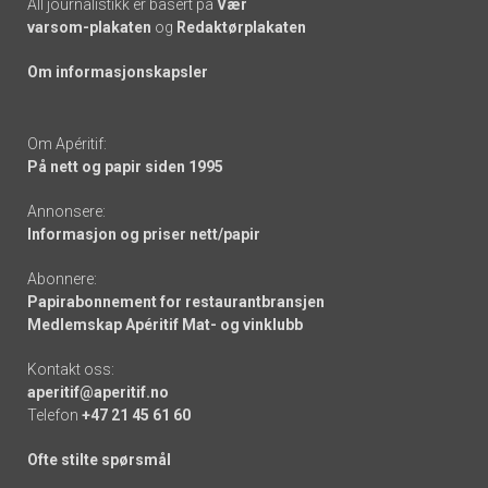
All journalistikk er basert på
Vær
varsom-plakaten
og
Redaktørplakaten
Om informasjonskapsler
Om Apéritif:
På nett og papir siden 1995
Annonsere:
Informasjon og priser nett/papir
Abonnere:
Papirabonnement for restaurantbransjen
Medlemskap Apéritif Mat- og vinklubb
Kontakt oss:
aperitif@aperitif.no
Telefon
+47 21 45 61 60
Ofte stilte spørsmål