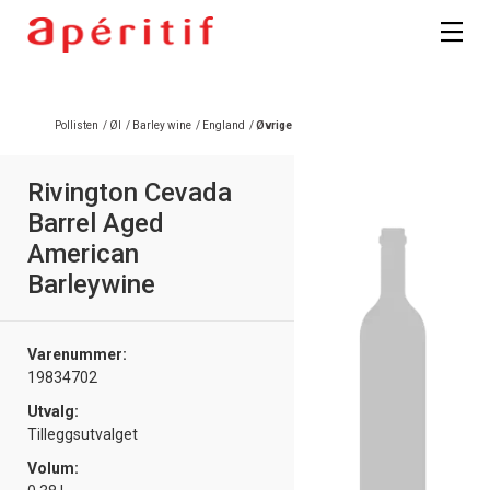
Pollisten
/
Øl
/
Barley wine
/
England
/
Øvrige
Rivington Cevada
Barrel Aged
American
Barleywine
Varenummer:
19834702
Utvalg:
Tilleggsutvalget
Volum: