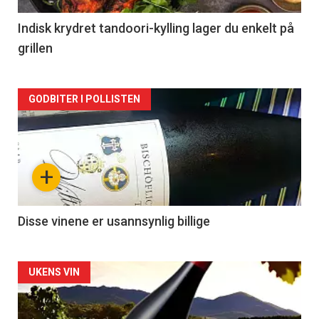
2
Indisk krydret tandoori-kylling lager du enkelt på
grillen
Forsiden
GODBITER I POLLISTEN
akkurat
nå
+
-
3
Disse vinene er usannsynlig billige
Forsiden
UKENS VIN
akkurat