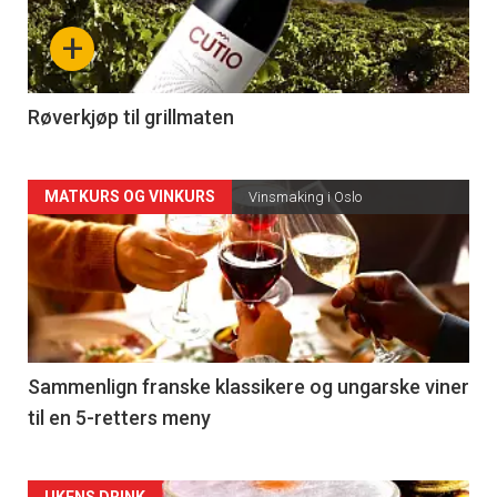
nå
+
-
4
Røverkjøp til grillmaten
Forsiden
MATKURS OG VINKURS
Vinsmaking i Oslo
akkurat
nå
-
5
Sammenlign franske klassikere og ungarske viner
til en 5-retters meny
UKENS DRINK