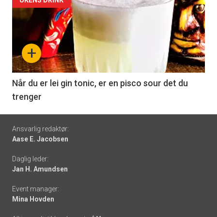
Forsiden
akkurat
nå
+
-
6
Når du er lei gin tonic, er en pisco sour det du
trenger
Footer
Ansvarlig redaktør:
Aase E. Jacobsen
-
Daglig leder:
links
Jan H. Amundsen
Event manager:
Mina Hovden