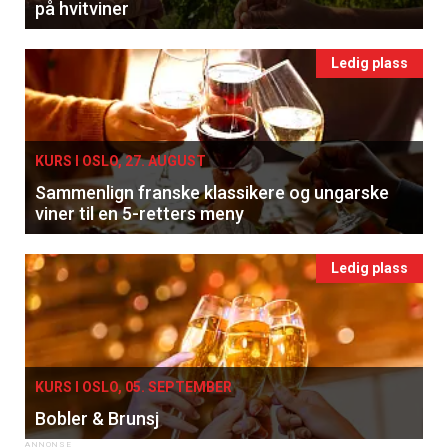
på hvitviner
Ledig plass
KURS I OSLO, 27. AUGUST
Sammenlign franske klassikere og ungarske
viner til en 5-retters meny
Ledig plass
KURS I OSLO, 05. SEPTEMBER
Bobler & Brunsj