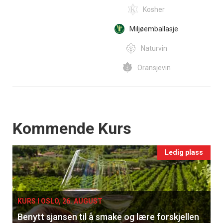
Kosher
Miljøemballasje
Naturvin
Oransjevin
Events
Kommende Kurs
Ledig plass
KURS I OSLO, 26. AUGUST
Benytt sjansen til å smake og lære forskjellen