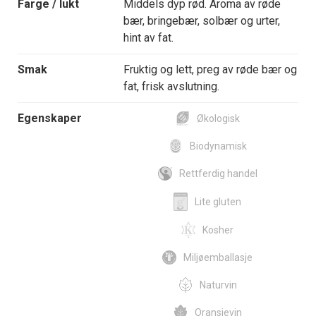
Farge / lukt
Middels dyp rød. Aroma av røde
bær, bringebær, solbær og urter,
hint av fat.
Smak
Fruktig og lett, preg av røde bær og
fat, frisk avslutning.
Egenskaper
Økologisk
Biodynamisk
Rettferdig handel
Lite gluten
Kosher
Miljøemballasje
Naturvin
Oransjevin