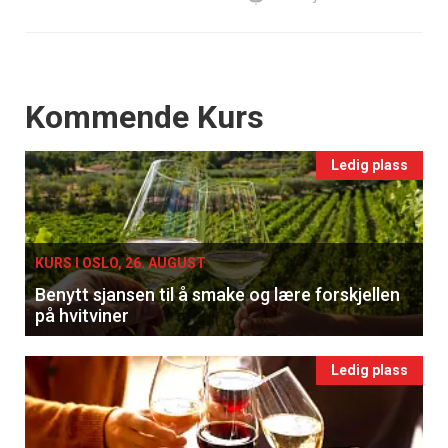
Events
Kommende Kurs
Ledig plass
KURS I OSLO, 26. AUGUST
Benytt sjansen til å smake og lære forskjellen
på hvitviner
Ledig plass