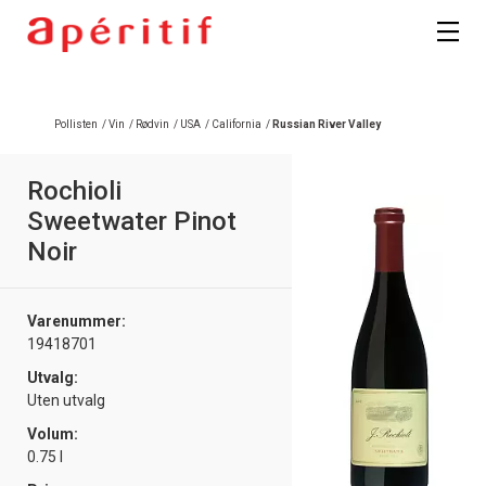
Registrer deg
Pollisten
/
Vin
/
Rødvin
/
USA
/
California
/
Russian River Valley
Rochioli
Sweetwater Pinot
Noir
Varenummer:
19418701
Utvalg:
Uten utvalg
Volum:
0.75 l