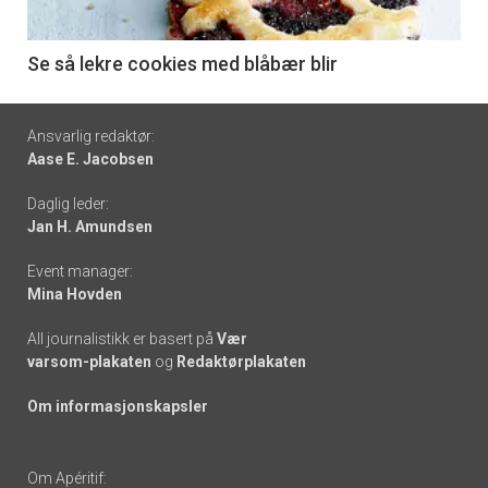
-
6
Se så lekre cookies med blåbær blir
Footer
Ansvarlig redaktør:
Aase E. Jacobsen
-
Daglig leder:
links
Jan H. Amundsen
Event manager:
Mina Hovden
All journalistikk er basert på
Vær
varsom-plakaten
og
Redaktørplakaten
Om informasjonskapsler
Om Apéritif: