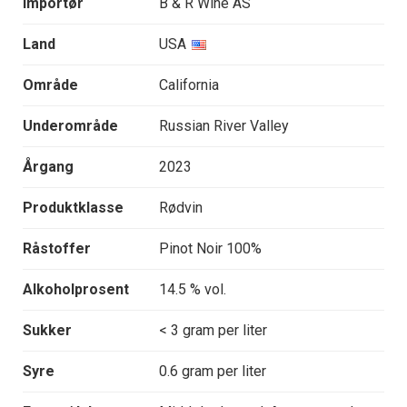
Importør
B & R Wine AS
Land
USA
Område
California
Underområde
Russian River Valley
Årgang
2023
Produktklasse
Rødvin
Råstoffer
Pinot Noir 100%
Alkoholprosent
14.5 % vol.
Sukker
< 3 gram per liter
Syre
0.6 gram per liter