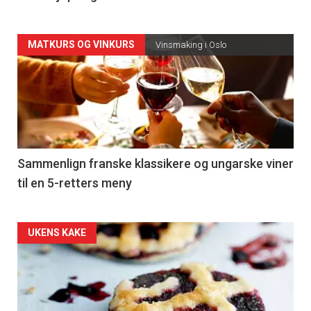
Forsiden
MATKURS OG VINKURS
Vinsmaking i Oslo
akkurat
nå
-
5
Sammenlign franske klassikere og ungarske viner
til en 5-retters meny
Forsiden
UKENS KAKE
akkurat
nå