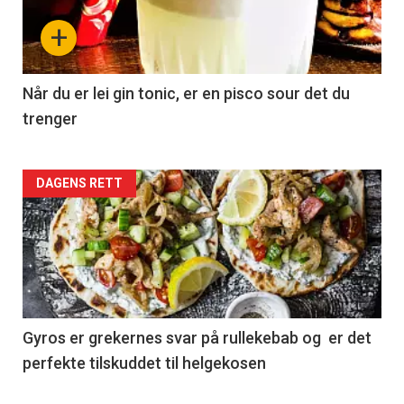
+
Når du er lei gin tonic, er en pisco sour det du
trenger
Forsiden
DAGENS RETT
akkurat
nå
-
2
Gyros er grekernes svar på rullekebab og er det
perfekte tilskuddet til helgekosen