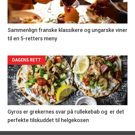
nå
-
5
Sammenlign franske klassikere og ungarske viner
til en 5-retters meny
Forsiden
DAGENS RETT
akkurat
nå
-
6
Gyros er grekernes svar på rullekebab og er det
perfekte tilskuddet til helgekosen