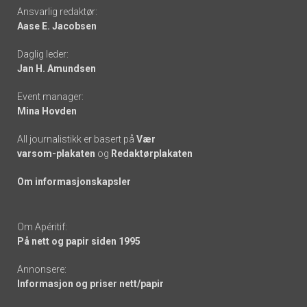
Footer
Ansvarlig redaktør:
Aase E. Jacobsen
-
Daglig leder:
links
Jan H. Amundsen
Event manager:
Mina Hovden
All journalistikk er basert på
Vær
varsom-plakaten
og
Redaktørplakaten
Om informasjonskapsler
Om Apéritif:
På nett og papir siden 1995
Annonsere:
Informasjon og priser nett/papir