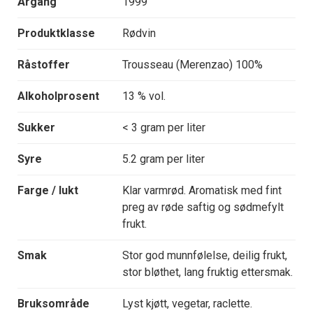
Årgang
1999
Produktklasse
Rødvin
Råstoffer
Trousseau (Merenzao) 100%
Alkoholprosent
13 % vol.
Sukker
< 3 gram per liter
Syre
5.2 gram per liter
Farge / lukt
Klar varmrød. Aromatisk med fint
preg av røde saftig og sødmefylt
frukt.
Smak
Stor god munnfølelse, deilig frukt,
stor bløthet, lang fruktig ettersmak.
Bruksområde
Lyst kjøtt, vegetar, raclette.