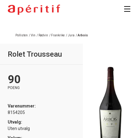
Pollisten
/
Vin
/
Rødvin
/
Frankrike
/
Jura
/
Arbois
Rolet Trousseau
90
POENG
Varenummer:
8154205
Utvalg:
Uten utvalg