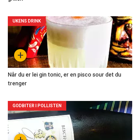
Forsiden
UKENS DRINK
akkurat
nå
+
-
2
Når du er lei gin tonic, er en pisco sour det du
trenger
Forsiden
GODBITER I POLLISTEN
akkurat
nå
+