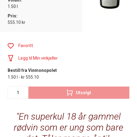
Volum:
1.50 l
Pris:
555.10 kr
Favoritt
Legg til Min vinkjeller
Bestill fra Vinmonopolet
1.50 l - kr 555.10
Utsolgt
En superkul 18 år gammel
rødvin som er ung som bare