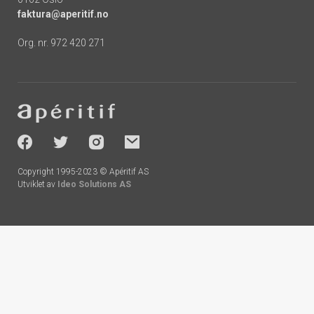
faktura@aperitif.no
Org. nr. 972 420 271
Footer
-
socials
Copyright 1995-2023 © Apéritif AS
Utviklet av
Ideo Solutions AS
Handlekurv