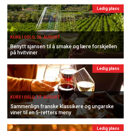
Ledig plass
KURS I OSLO, 26. AUGUST
Benytt sjansen til å smake og lære forskjellen
på hvitviner
Ledig plass
KURS I OSLO, 27. AUGUST
Sammenlign franske klassikere og ungarske
viner til en 5-retters meny
Ledig plass