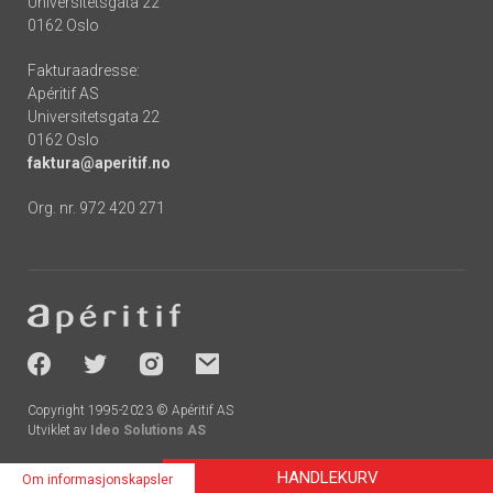
Universitetsgata 22
0162 Oslo
Fakturaadresse:
Apéritif AS
Universitetsgata 22
0162 Oslo
faktura@aperitif.no
Org. nr. 972 420 271
Footer
-
socials
Copyright 1995-2023 © Apéritif AS
Utviklet av
Ideo Solutions AS
HANDLEKURV
Om informasjonskapsler