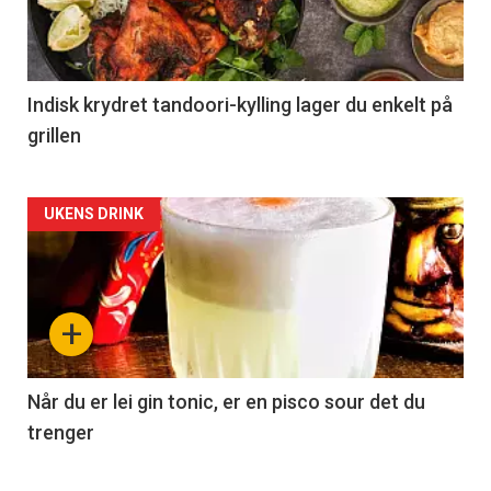
Indisk krydret tandoori-kylling lager du enkelt på
grillen
Forsiden
UKENS DRINK
akkurat
nå
+
-
2
Når du er lei gin tonic, er en pisco sour det du
trenger