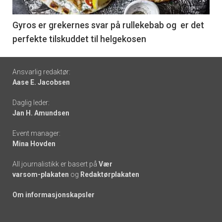
-
6
Gyros er grekernes svar på rullekebab og er det
perfekte tilskuddet til helgekosen
Footer
Ansvarlig redaktør:
Aase E. Jacobsen
-
Daglig leder:
links
Jan H. Amundsen
Event manager:
Mina Hovden
All journalistikk er basert på
Vær
varsom-plakaten
og
Redaktørplakaten
Om informasjonskapsler