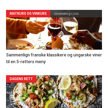
Forsiden
MATKURS OG VINKURS
Vinsmaking i Oslo
akkurat
nå
-
5
Sammenlign franske klassikere og ungarske viner
til en 5-retters meny
Forsiden
DAGENS RETT
akkurat
nå