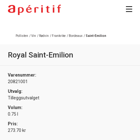
Registrer deg
Pollisten
/
Vin
/
Rødvin
/
Frankrike
/
Bordeaux
/
Saint-Emilion
Royal Saint-Emilion
Varenummer:
20821001
Utvalg:
Tilleggsutvalget
Volum:
0.75 l
Pris:
273.70 kr