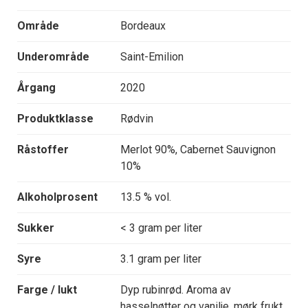
Område
Bordeaux
Underområde
Saint-Emilion
Årgang
2020
Produktklasse
Rødvin
Råstoffer
Merlot 90%, Cabernet Sauvignon
10%
Alkoholprosent
13.5 % vol.
Sukker
< 3 gram per liter
Syre
3.1 gram per liter
Farge / lukt
Dyp rubinrød. Aroma av
hasselnøtter og vanilje, mørk frukt,