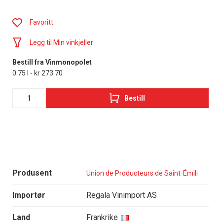
Favoritt
Legg til Min vinkjeller
Bestill fra Vinmonopolet
0.75 l - kr 273.70
Bestill
Produsent
Union de Producteurs de Saint‑Émili
Importør
Regala Vinimport AS
Land
Frankrike