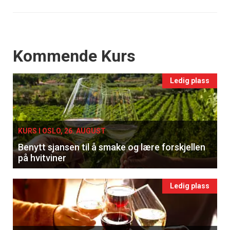
Events
Kommende Kurs
Ledig plass
KURS I OSLO, 26. AUGUST
Benytt sjansen til å smake og lære forskjellen
på hvitviner
Ledig plass