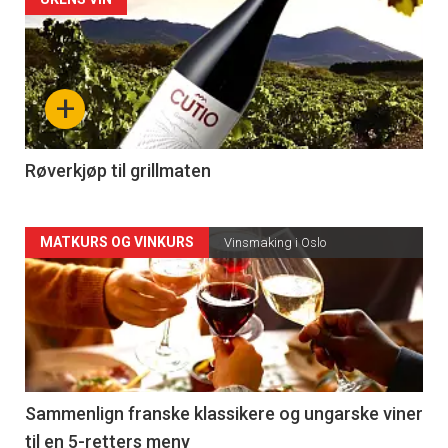
Forsiden
akkurat
nå
+
-
4
Røverkjøp til grillmaten
Forsiden
MATKURS OG VINKURS
Vinsmaking i Oslo
akkurat
nå
-
5
Sammenlign franske klassikere og ungarske viner
til en 5-retters meny