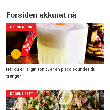
Forsiden akkurat nå
UKENS DRINK
+
Når du er lei gin tonic, er en pisco sour det du
trenger
Forsiden
DAGENS RETT
akkurat