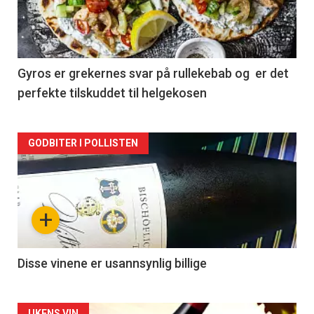
nå
-
2
Gyros er grekernes svar på rullekebab og er det
perfekte tilskuddet til helgekosen
Forsiden
GODBITER I POLLISTEN
akkurat
nå
+
-
3
Disse vinene er usannsynlig billige
UKENS VIN