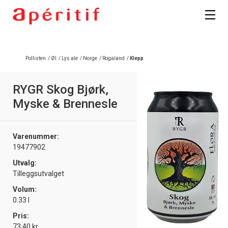
Registrer deg
Pollisten
/
Øl
/
Lys ale
/
Norge
/
Rogaland
/
Klepp
RYGR Skog Bjørk,
Myske & Brennesle
Varenummer:
19477902
Utvalg:
Tilleggsutvalget
Volum:
0.33 l
Pris:
73.40 kr