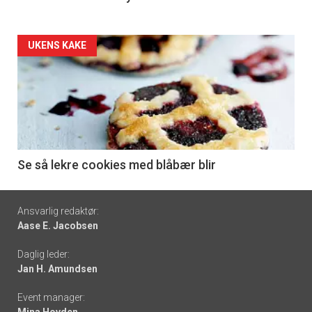
Forsiden
UKENS KAKE
akkurat
nå
-
6
Se så lekre cookies med blåbær blir
Footer
Ansvarlig redaktør:
Aase E. Jacobsen
-
Daglig leder:
links
Jan H. Amundsen
Event manager:
Mina Hovden