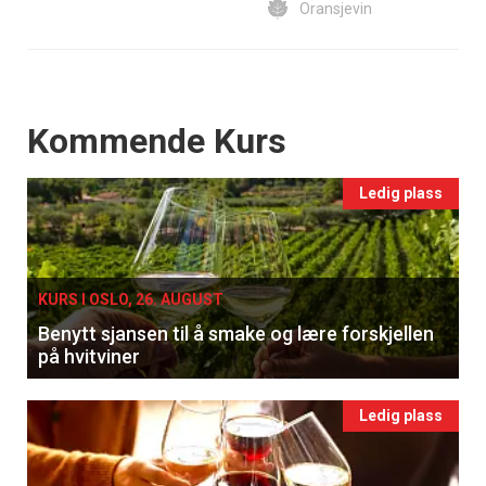
Oransjevin
Events
Kommende Kurs
Ledig plass
KURS I OSLO, 26. AUGUST
Benytt sjansen til å smake og lære forskjellen
på hvitviner
Ledig plass