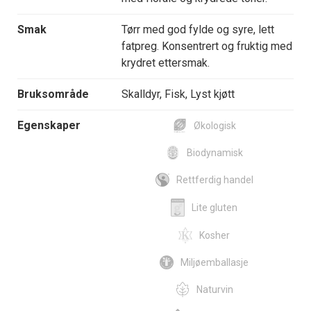
Smak
Tørr med god fylde og syre, lett
fatpreg. Konsentrert og fruktig med
krydret ettersmak.
Bruksområde
Skalldyr, Fisk, Lyst kjøtt
Egenskaper
Økologisk
Biodynamisk
Rettferdig handel
Lite gluten
Kosher
Miljøemballasje
Naturvin