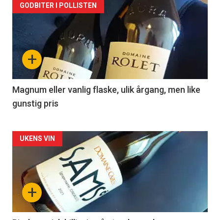
Forsiden
GODBITER I POLLISTEN
akkurat
nå
+
-
3
Magnum eller vanlig flaske, ulik årgang, men like
gunstig pris
Forsiden
UKENS VIN
akkurat
nå
+
-