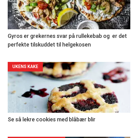
Gyros er grekernes svar på rullekebab og er det
perfekte tilskuddet til helgekosen
Forsiden
UKENS KAKE
akkurat
nå
-
2
Se så lekre cookies med blåbær blir