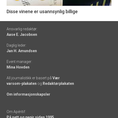
-
6
Disse vinene er usannsynlig billige
Footer
Ansvarlig redaktør:
Aase E. Jacobsen
-
Daglig leder:
links
Jan H. Amundsen
Event manager:
Mina Hovden
All journalistikk er basert på
Vær
varsom-plakaten
og
Redaktørplakaten
Om informasjonskapsler
Om Apéritif:
På nett og papir siden 1995