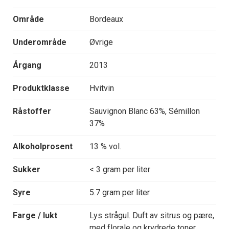
Område
Bordeaux
Underområde
Øvrige
Årgang
2013
Produktklasse
Hvitvin
Råstoffer
Sauvignon Blanc 63%, Sémillon
37%
Alkoholprosent
13 % vol.
Sukker
< 3 gram per liter
Syre
5.7 gram per liter
Farge / lukt
Lys strågul. Duft av sitrus og pære,
med florale og krydrede toner.